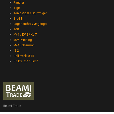
Panther
Tiger
Königstiger / Stürmtiger
StuG III
Jagdpanther / Jagdtiger
T-34
KV-1 / KV-2 / KV-7
M26 Pershing
M4A3 Sherman
IS-2
Half-track M-16
Sd.Kfz. 251 "Hakl"
Beami-Trade