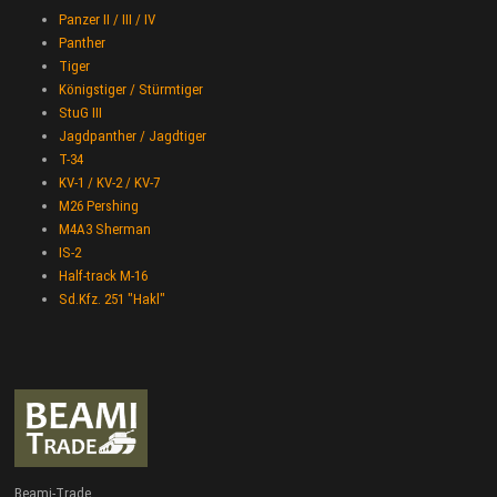
Panzer II / III / IV
Panther
Tiger
Königstiger / Stürmtiger
StuG III
Jagdpanther / Jagdtiger
T-34
KV-1 / KV-2 / KV-7
M26 Pershing
M4A3 Sherman
IS-2
Half-track M-16
Sd.Kfz. 251 "Hakl"
Beami-Trade