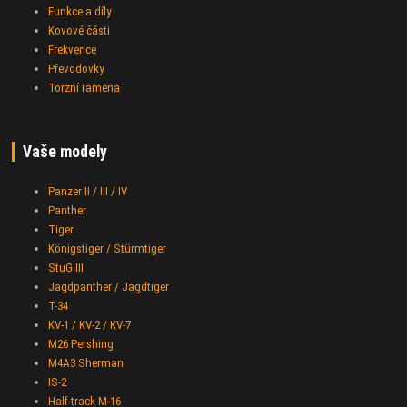
Funkce a díly
Kovové části
Frekvence
Převodovky
Torzní ramena
Vaše modely
Panzer II / III / IV
Panther
Tiger
Königstiger / Stürmtiger
StuG III
Jagdpanther / Jagdtiger
T-34
KV-1 / KV-2 / KV-7
M26 Pershing
M4A3 Sherman
IS-2
Half-track M-16