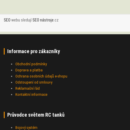
SEO
webu sledují
SEO nástroje
.cz
Informace pro zákazníky
Obchodní podmínky
Doprava a platba
Ochrana osobních údajů e-shopu
Odstoupení od smlouvy
Reklamační řád
Kontaktní informace
Průvodce světem RC tanků
Bojový systém