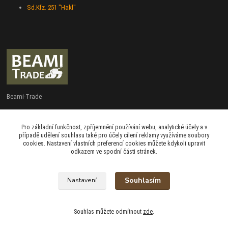
Sd.Kfz. 251 "Hakl"
Beami-Trade
+420 775 427 778
Pro základní funkčnost, zpříjemnění používání webu, analytické účely a v
Po - Pá 9:00 - 16:00
případě udělení souhlasu také pro účely cílení reklamy využíváme soubory
cookies. Nastavení vlastních preferencí cookies můžete kdykoli upravit
admin@beami-trade.cz
odkazem ve spodní části stránek.
Souhlasím
Nastavení
beami & coshboy © 2007-2026
Souhlas můžete odmítnout
zde
.
Vytvořeno na
Eshop-rychle.cz