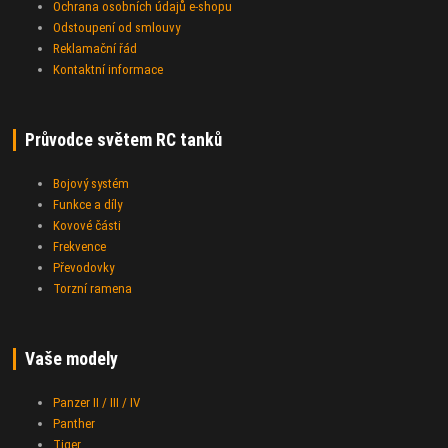
Ochrana osobních údajů e-shopu
Odstoupení od smlouvy
Reklamační řád
Kontaktní informace
Průvodce světem RC tanků
Bojový systém
Funkce a díly
Kovové části
Frekvence
Převodovky
Torzní ramena
Vaše modely
Panzer II / III / IV
Panther
Tiger