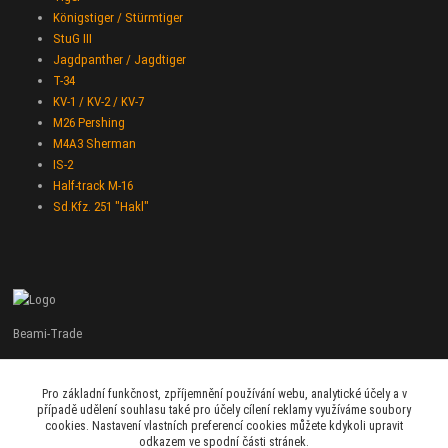
Königstiger / Stürmtiger
StuG III
Jagdpanther / Jagdtiger
T-34
KV-1 / KV-2 / KV-7
M26 Pershing
M4A3 Sherman
IS-2
Half-track M-16
Sd.Kfz. 251 "Hakl"
Beami-Trade
+420 775 427 778
Pro základní funkčnost, zpříjemnění používání webu, analytické účely a v
Po - Pá 9:00 - 16:00
případě udělení souhlasu také pro účely cílení reklamy využíváme soubory
cookies. Nastavení vlastních preferencí cookies můžete kdykoli upravit
admin@beami-trade.cz
odkazem ve spodní části stránek.