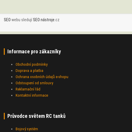
SEO
webu sledují
SEO nástroje
.cz
Informace pro zákazníky
Obchodní podmínky
Doprava a platba
Ochrana osobních údajů e-shopu
Odstoupení od smlouvy
Reklamační řád
Kontaktní informace
Průvodce světem RC tanků
Bojový systém