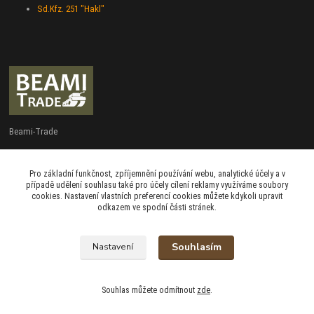
Sd.Kfz. 251 "Hakl"
Beami-Trade
+420 775 427 778
Pro základní funkčnost, zpříjemnění používání webu, analytické účely a v
Po - Pá 9:00 - 16:00
případě udělení souhlasu také pro účely cílení reklamy využíváme soubory
cookies. Nastavení vlastních preferencí cookies můžete kdykoli upravit
admin@beami-trade.cz
odkazem ve spodní části stránek.
Souhlasím
Nastavení
beami & coshboy © 2007-2026
Souhlas můžete odmítnout
zde
.
Vytvořeno na
Eshop-rychle.cz