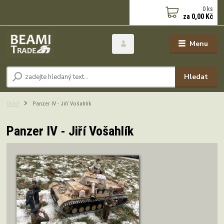
0
ks
za
0,00 Kč
Menu
Hledat
Úvod
Panzer IV - Jiří Vošahlík
Panzer IV - Jiří Vošahlík