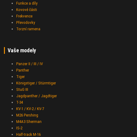
Funkce a díly
Kovové části
Frekvence
Převodovky
Torzní ramena
Vaše modely
Panzer II / III / IV
Panther
Tiger
Königstiger / Stürmtiger
StuG III
Jagdpanther / Jagdtiger
T-34
KV-1 / KV-2 / KV-7
M26 Pershing
M4A3 Sherman
IS-2
Half-track M-16