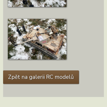
ZOBRAZIT DETAIL
Autor: Vošahlík J.
ZOBRAZIT DETAIL
Autor: Vošahlík J.
Zpět na galerii RC modelů