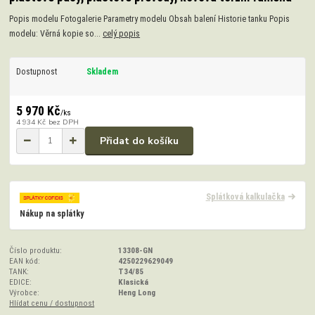
Popis modelu Fotogalerie Parametry modelu Obsah balení Historie tanku Popis
modelu: Věrná kopie so...
celý popis
Dostupnost
Skladem
5 970 Kč
/
ks
4 934 Kč
bez DPH
Přidat do košíku
Splátková kalkulačka
Nákup na splátky
Číslo produktu:
13308-GN
EAN kód:
4250229629049
TANK:
T34/85
EDICE:
Klasická
Výrobce:
Heng Long
Hlídat cenu / dostupnost