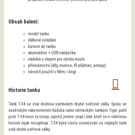
Obsah balení:
model tanku
dálkové ovládání
baterie do tanku
akumulátor + USB nabíječka
nádoba s olejem pro výrobu kouře
příslušenství (díly, munice, IR přijímač, polepy)
návod k použití v Něm./ Angl.
Historie tanku
Tank T-34 se stal doslova symbolem druhé světové války. Spolu se
sovětským raketometem Kaťuša nebo německým tankem Tiger patří
jistě T-34 mezi ty stroje, jejichž jméno znají i lidé, kteří se o válečnou
historii nijak nezajímají. T-34 bývá často označován za nejlepší tank
celé druhé světové války.