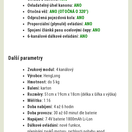
Ovladatelný úhel kanonu:
ANO
Otočná věž:
ANO (OTOČNÁ O 320°)
Odpružená pojezdová kola:
ANO
Proporciální (plynulé) ovládání:
ANO
Spojení článků pasu ocelovými čepy:
ANO
6-kanálové dálkové ovládání:
ANO
Další parametry
Zvukový modul:
4 kanálový
Výrobce:
HengLong
Hmotnost:
do 5 kg
Balení:
karton
Rozměry:
51cm x 19cm x 18cm (délka x šířka x výška)
Měřítko:
1:16
Doba nabíjení:
4 až 6 hodin
Doba provozu:
30 až 60 minut dle baterie
Napájení:
7.4V baterie 1800mAh Li-Lon
Dálkové ovládání:
nové funkce,
přepínání zvuků motoru, rychlosti pohybu apod