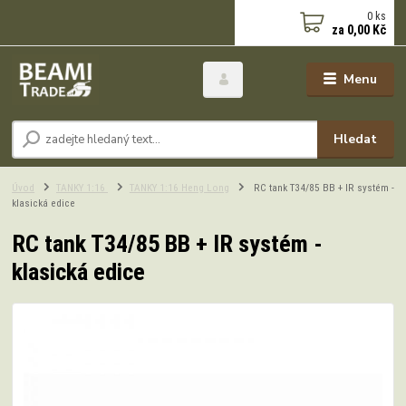
0
ks
za
0,00 Kč
Menu
Hledat
Úvod
TANKY 1:16
TANKY 1:16 Heng Long
RC tank T34/85 BB + IR systém -
klasická edice
RC tank T34/85 BB + IR systém -
klasická edice