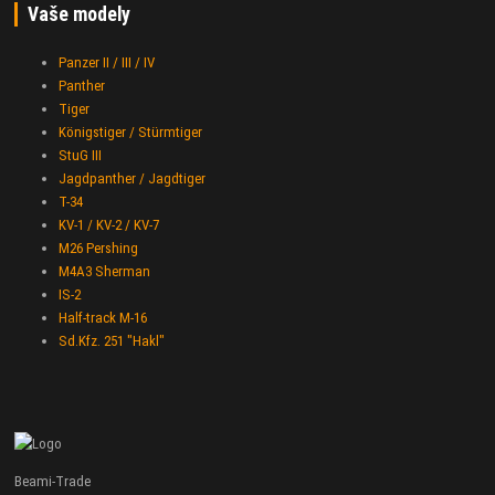
Vaše modely
Panzer II / III / IV
Panther
Tiger
Königstiger / Stürmtiger
StuG III
Jagdpanther / Jagdtiger
T-34
KV-1 / KV-2 / KV-7
M26 Pershing
M4A3 Sherman
IS-2
Half-track M-16
Sd.Kfz. 251 "Hakl"
Beami-Trade