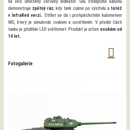
na věži umístěný červený indikátor. Sílu střílejícího kanonu
demonstruje
zpětný ráz
, kdy tank cukne po výstřelu a
totéž
v InfraRed verzi.
. Střílet se dá i protipěchotním kulometem
MG, který je simulován zvukem a osvětlením. V přední části
tanku je přidělán LED světlomet. Produkt je určen
osobám od
14 let.
Fotogalerie