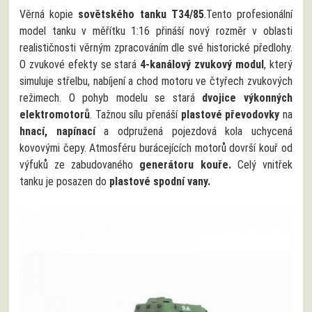
Věrná kopie
sovětského tanku T34/85
.Tento profesionální
model tanku v měřítku 1:16 přináší nový rozměr v oblasti
realističnosti věrným zpracováním dle své historické předlohy.
O zvukové efekty se stará
4-kanálový zvukový modul
, který
simuluje střelbu, nabíjení a chod motoru ve čtyřech zvukových
režimech. O pohyb modelu se stará
dvojice výkonných
elektromotorů
. Tažnou sílu přenáší
plastové převodovky
na
hnací, napínací
a odpružená pojezdová kola uchycená
kovovými čepy. Atmosféru burácejících motorů dovrší kouř od
výfuků ze zabudovaného
generátoru kouře.
Celý vnitřek
tanku je posazen do
plastové spodní vany.