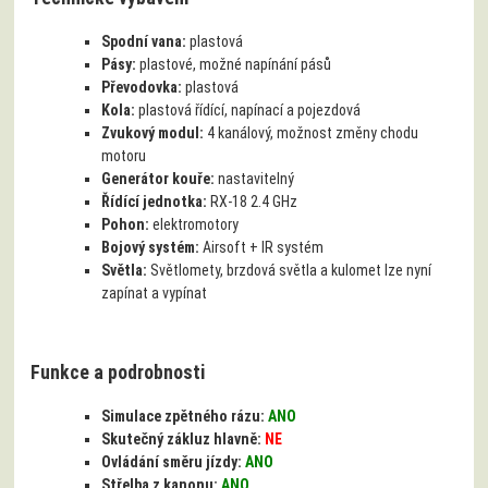
Spodní vana:
plastová
Pásy:
plastové, možné napínání pásů
Převodovka:
plastová
Kola:
plastová řídící, napínací a pojezdová
Zvukový modul:
4 kanálový, možnost změny chodu
motoru
Generátor kouře:
nastavitelný
Řídící jednotka:
RX-18 2.4 GHz
Pohon:
elektromotory
Bojový systém:
Airsoft + IR systém
Světla:
Světlomety, brzdová světla a kulomet lze nyní
zapínat a vypínat
Funkce a podrobnosti
Simulace zpětného rázu:
ANO
Skutečný zákluz hlavně:
NE
Ovládání směru jízdy:
ANO
Střelba z kanonu:
ANO