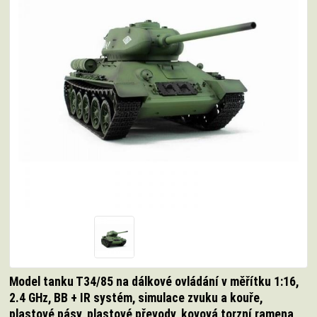
Model tanku T34/85 na dálkové ovládání v měřítku 1:16,
2.4 GHz, BB + IR systém, simulace zvuku a kouře,
plastové pásy, plastové převody, kovová torzní ramena