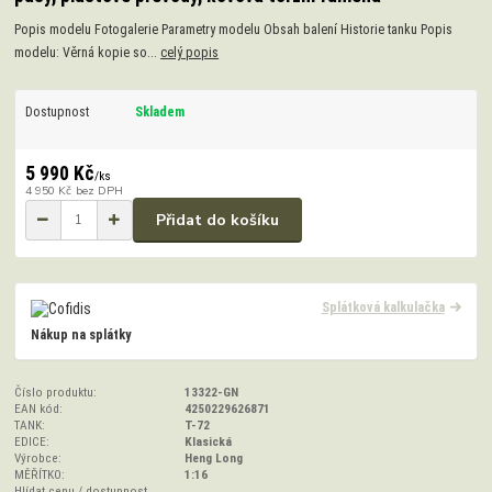
Popis modelu Fotogalerie Parametry modelu Obsah balení Historie tanku Popis
modelu: Věrná kopie so...
celý popis
Dostupnost
Skladem
5 990 Kč
/
ks
4 950 Kč
bez DPH
Přidat do košíku
Splátková kalkulačka
Nákup na splátky
Číslo produktu:
13322-GN
EAN kód:
4250229626871
TANK:
T-72
EDICE:
Klasická
Výrobce:
Heng Long
MĚŘÍTKO:
1:16
Hlídat cenu / dostupnost