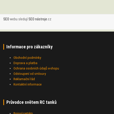
SEO
webu sledují
SEO nástroje
.cz
Informace pro zákazníky
Obchodní podmínky
Doprava a platba
Ochrana osobních údajů e-shopu
Odstoupení od smlouvy
Reklamační řád
Kontaktní informace
Průvodce světem RC tanků
Bojový systém