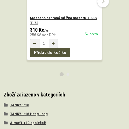
Mosazná ochraná mřížka motoru T-90 /
Kovová hna
T-72
T-72
310 Kč
780 Kč
/
ks
/
k
Skladem
256 Kč
bez DPH
645 Kč
bez
Přidat do košíku
Přidat 
Zboží zařazeno v kategoriích
TANKY 1:16
TANKY 1:16 Heng Long
Airsoft + IR společně