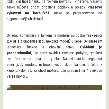
jízdní vlastnosti tanku na rovném povrchu i v terénu. Vašemu
tanku můžete přidat přibalené doplňky a polepy.
Plastové
vybavení na korbu/věž
tanku je propracováno do
nejposlednějších detailů.
Ovladač komunikuje s tankem na moderní evropské
frekvenci
2.4 GHz
a umožňuje jízdu několika modelů u sebe. Ovládáte jím
jednotlivé funkce a chování tanku.
Ovládání je
proporcionální,
lze tedy ovládat rychlost pohybu, rychlost
lze přepnout na pomalou a rychlou. Na ovladači lze regulovat
směr jízdy modelu, natočení věže, sklon kanonu, střelbu z
kanonu/kulometu či chod motoru. Lze přepínat na 4 zvukové
verze motoru.