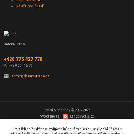
Sd.Kfz. 251 "Hakl"
Beami-Trade
+420 775 427 778
Po - Pá 9:00 - 16:00
admin@beami-trade.cz
beami & coshboy © 2007-2026
Vytvořeno na
Eshop-rychle.cz
Pro základní funkčnost, zpříjemnění používání webu, analytické účely a v