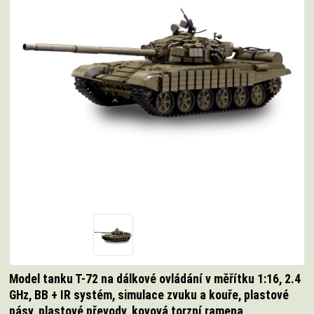
Model tanku T-72 na dálkové ovládání v měřítku 1:16, 2.4
GHz, BB + IR systém, simulace zvuku a kouře, plastové
pásy, plastové převody, kovová torzní ramena