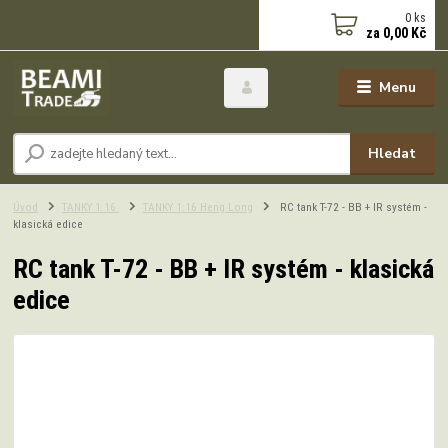
0
ks
za
0,00 Kč
Menu
Hledat
Úvod
TANKY 1:16
TANKY 1:16 Heng Long
RC tank T-72 - BB + IR systém -
klasická edice
RC tank T-72 - BB + IR systém - klasická
edice