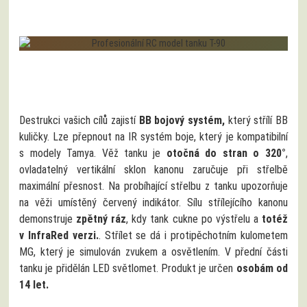
Destrukci vašich cílů zajistí
BB bojový systém,
který střílí BB
kuličky. Lze přepnout na IR systém boje, který je kompatibilní
s modely Tamya. Věž tanku je
otočná do stran o 320°
,
ovladatelný vertikální sklon kanonu zaručuje při střelbě
maximální přesnost. Na probíhající střelbu z tanku upozorňuje
na věži umístěný červený indikátor. Sílu střílejícího kanonu
demonstruje
zpětný ráz
, kdy tank cukne po výstřelu a
totéž
v InfraRed verzi.
. Střílet se dá i protipěchotním kulometem
MG, který je simulován zvukem a osvětlením. V přední části
tanku je přidělán LED světlomet. Produkt je určen
osobám od
14 let.