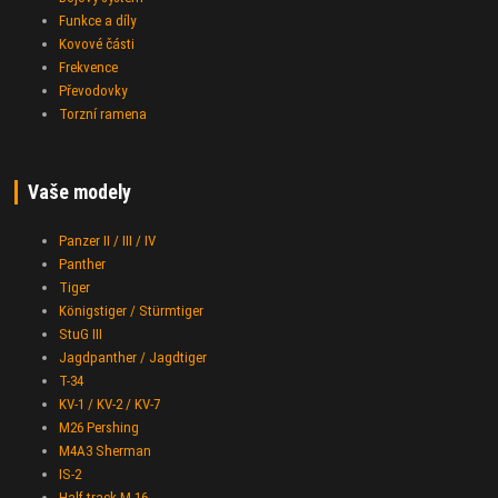
Funkce a díly
Kovové části
Frekvence
Převodovky
Torzní ramena
Vaše modely
Panzer II / III / IV
Panther
Tiger
Königstiger / Stürmtiger
StuG III
Jagdpanther / Jagdtiger
T-34
KV-1 / KV-2 / KV-7
M26 Pershing
M4A3 Sherman
IS-2
Half-track M-16