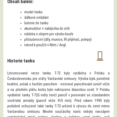
Obsah balení:
model tanku
dálkové ovládání
baterie do tanku
akumulátor + nabíječka do sítě
nádoba s olejem pro výrobu kouře
příslušenství (díly, munice, IR přijímač, polepy)
návod k použití v Něm./ Angl.
Historie tanku
Lincencované verze tanku T-72 byly vyráběny v Polsku a
Československu pro státy Varšavské smlouvy. Výroba byla poměrně
kvalitní, avšak s horším pancířem - vrstvené pancéřování uvnitř věže
a na předním plátu korby bylo nahrazeno klasickou ocelí. V Polsku
vyráběné tanky T-72G měly tenčí pancíř v porovnání se standardem
sovětské armády (pancíř věže 410 mm). Před rokem 1990 byly
podobně ochuzené také tanky T-72 určené k vývozu do zemí mimo
Varšavskou smlouvu. Mnohé součástky navíc nebyly navzájem
vyměnitelné mezi ruskou, českou a polskou verzí tanku, což