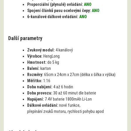
Proporciální (plynulé) ovládání:
ANO
Spojení článků pasu ocelovými čepy:
ANO
6-kanálové dálkové ovládání:
ANO
Další parametry
Zvukový modul:
4 kanálový
Výrobce:
HengLong
Hmotnost:
do 5 kg
Balení:
karton
Rozměry:
65cm x 24cm x 27cm (délka x šířka x výška)
Měřítko:
1:16
Doba nabíjení:
4 až 6 hodin
Doba provozu:
30 až 60 minut dle baterie
Napájení:
7.4V baterie 1800mAh Li-Lon
Dálkové ovládání:
nové funkce,
přepínání zvuků motoru, rychlosti pohybu apod