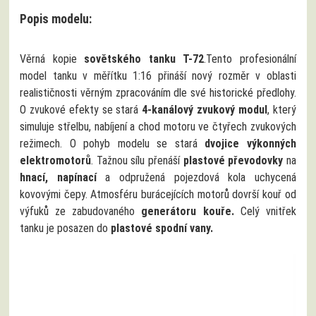
Popis modelu:
Věrná kopie
sovětského tanku T-72
.Tento profesionální
model tanku v měřítku 1:16 přináší nový rozměr v oblasti
realističnosti věrným zpracováním dle své historické předlohy.
O zvukové efekty se stará
4-kanálový zvukový modul
, který
simuluje střelbu, nabíjení a chod motoru ve čtyřech zvukových
režimech. O pohyb modelu se stará
dvojice výkonných
elektromotorů
. Tažnou sílu přenáší
plastové převodovky
na
hnací, napínací
a odpružená pojezdová kola uchycená
kovovými čepy. Atmosféru burácejících motorů dovrší kouř od
výfuků ze zabudovaného
generátoru kouře.
Celý vnitřek
tanku je posazen do
plastové spodní vany.