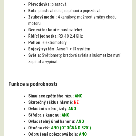
Převodovka:
plastová
Kola:
plastová řídící, napínací a pojezdová
Zvukový modul:
4 kanálový, možnost změny chodu
motoru
Generátor kouře:
nastavitelný
Řídící jednotka:
RX-18 2.4 GHz
Pohon:
elektromotory
Bojový systém:
Airsoft + IR systém
Světla:
Světlomety, brzdová světla a kulomet lze nyní
zapínat a vypínat
Funkce a podrobnosti
Simulace zpětného rázu:
ANO
Skutečný zákluz hlavně:
NE
Ovládání směru jízdy:
ANO
Střelba z kanonu:
ANO
Ovladatelný úhel kanonu:
ANO
Otočná věž:
ANO (OTOČNÁ O 320°)
Odpružená pojezdová kola:
ANO