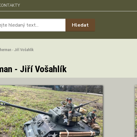
KONTAKTY
Hledat
erman - Jiří Vošahlík
an - Jiří Vošahlík
ZOBRAZIT DETAIL
Autor: Vošahlík J.