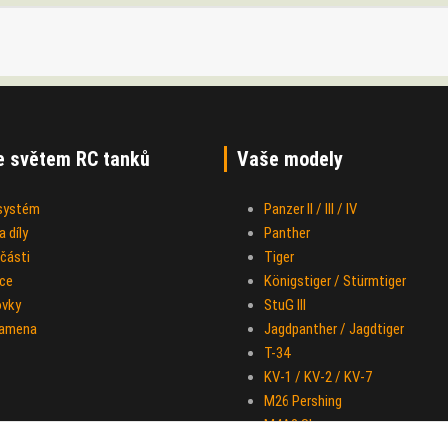
e světem RC tanků
Vaše modely
 systém
Panzer II / III / IV
 díly
Panther
části
Tiger
ce
Königstiger / Stürmtiger
ovky
StuG III
ramena
Jagdpanther / Jagdtiger
T-34
KV-1 / KV-2 / KV-7
M26 Pershing
M4A3 Sherman