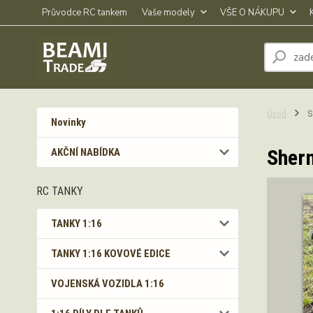
Průvodce RC tankem
Vaše modely
VŠE O NÁKUPU
Úvod
Sh
Novinky
Sherm
AKČNÍ NABÍDKA
RC TANKY
TANKY 1:16
TANKY 1:16 KOVOVÉ EDICE
VOJENSKÁ VOZIDLA 1:16