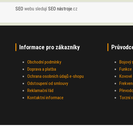
SEO
webu sledují
SEO nástroje
.cz
Informace pro zákazníky
Průvodc
Obchodní podmínky
Bojový
Doprava a platba
Funkce a
Ochrana osobních údajů e-shopu
Kovové 
Odstoupení od smlouvy
Frekven
Reklamační řád
Převod
Kontaktní informace
Torzní 