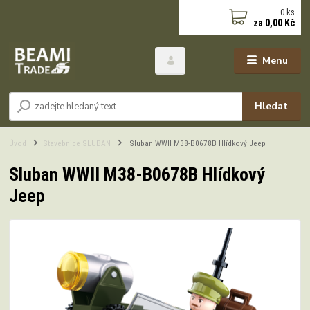
0
ks
za
0,00 Kč
Menu
Hledat
Úvod
Stavebnice SLUBAN
Sluban WWII M38-B0678B Hlídkový Jeep
Sluban WWII M38-B0678B Hlídkový
Jeep