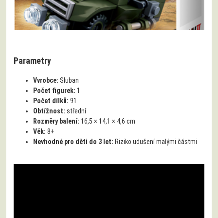
Parametry
Vvrobce:
Sluban
Počet figurek:
1
Počet dílků:
91
Obtížnost:
střední
Rozměry balení:
16,5 × 14,1 × 4,6 cm
Věk:
8+
Nevhodné pro děti do 3 let:
Riziko udušení malými částmi