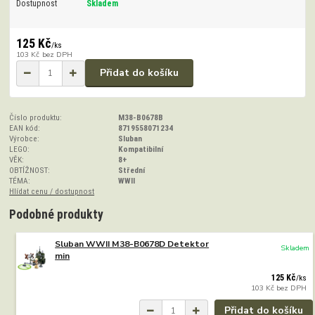
Dostupnost
Skladem
125 Kč
/
ks
103 Kč
bez DPH
Přidat do košíku
Číslo produktu:
M38-B0678B
EAN kód:
8719558071234
Výrobce:
Sluban
LEGO:
Kompatibilní
VĚK:
8+
OBTÍŽNOST:
Střední
TÉMA:
WWII
Hlídat cenu / dostupnost
Podobné produkty
Sluban WWII M38-B0678D Detektor
Skladem
min
125 Kč
/
ks
103 Kč
bez DPH
Přidat do košíku