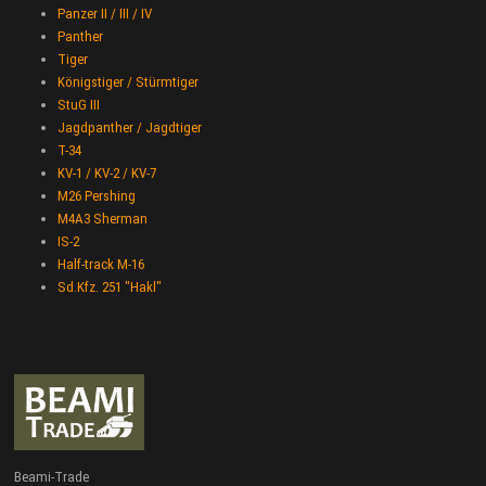
Panzer II / III / IV
Panther
Tiger
Königstiger / Stürmtiger
StuG III
Jagdpanther / Jagdtiger
T-34
KV-1 / KV-2 / KV-7
M26 Pershing
M4A3 Sherman
IS-2
Half-track M-16
Sd.Kfz. 251 "Hakl"
Beami-Trade