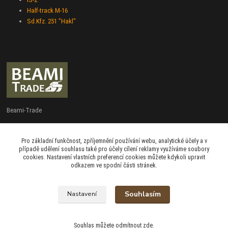
Half-track M-16
Sd.Kfz. 251 "Hakl"
Beami-Trade
+420 775 427 778
Pro základní funkčnost, zpříjemnění používání webu, analytické účely a v
Po - Pá 9:00 - 16:00
případě udělení souhlasu také pro účely cílení reklamy využíváme soubory
cookies. Nastavení vlastních preferencí cookies můžete kdykoli upravit
admin@beami-trade.cz
odkazem ve spodní části stránek.
Souhlasím
Nastavení
beami & coshboy © 2007-2026
Souhlas můžete odmítnout
zde
.