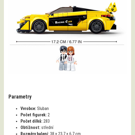
Parametry
Vvrobce:
Sluban
Počet figurek:
2
Počet dílků:
283
Obtížnost:
střední
Rozměry balení:
38 × 23,7 × 6,7 cm