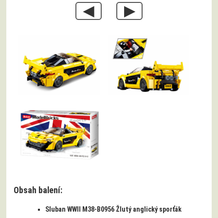
◀
▶
Obsah balení:
Sluban WWII M38-B0956 Žlutý anglický sporťák