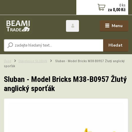
0
ks
za
0,00 Kč
Menu
Hledat
Úvod
Stavebnice SLUBAN
Sluban - Model Bricks M38-B0957 Žlutý anglický
sporťák
Sluban - Model Bricks M38-B0957 Žlutý
anglický sporťák