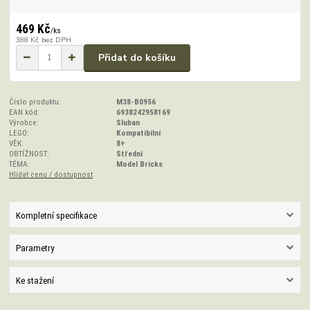
469 Kč
/
ks
388 Kč
bez DPH
Přidat do košíku
Číslo produktu:
M38-B0956
EAN kód:
6938242958169
Výrobce:
Sluban
LEGO:
Kompatibilní
VĚK:
8+
OBTÍŽNOST:
Střední
TÉMA:
Model Bricks
Hlídat cenu / dostupnost
Kompletní specifikace
Parametry
Ke stažení