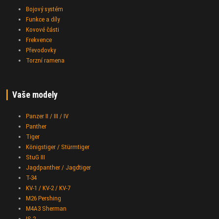
Bojový systém
Funkce a díly
Kovové části
Frekvence
Převodovky
Torzní ramena
Vaše modely
Panzer II / III / IV
Panther
Tiger
Königstiger / Stürmtiger
StuG III
Jagdpanther / Jagdtiger
T-34
KV-1 / KV-2 / KV-7
M26 Pershing
M4A3 Sherman
IS-2