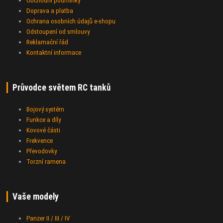
Obchodní podmínky
Doprava a platba
Ochrana osobních údajů e-shopu
Odstoupení od smlouvy
Reklamační řád
Kontaktní informace
Průvodce světem RC tanků
Bojový systém
Funkce a díly
Kovové části
Frekvence
Převodovky
Torzní ramena
Vaše modely
Panzer II / III / IV