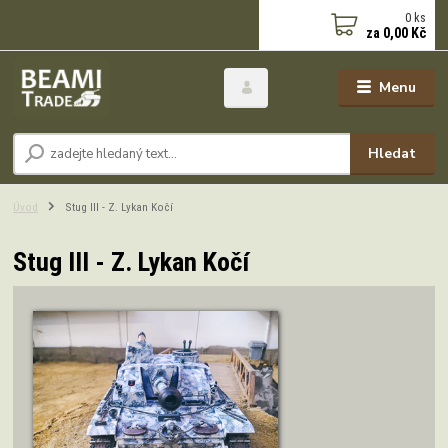
0
ks
za
0,00 Kč
Menu
Hledat
Úvod
Stug III - Z. Lykan Kočí
Stug III - Z. Lykan Kočí