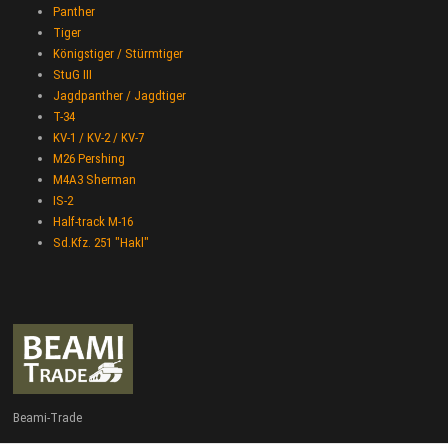
Panther
Tiger
Königstiger / Stürmtiger
StuG III
Jagdpanther / Jagdtiger
T-34
KV-1 / KV-2 / KV-7
M26 Pershing
M4A3 Sherman
IS-2
Half-track M-16
Sd.Kfz. 251 "Hakl"
Beami-Trade