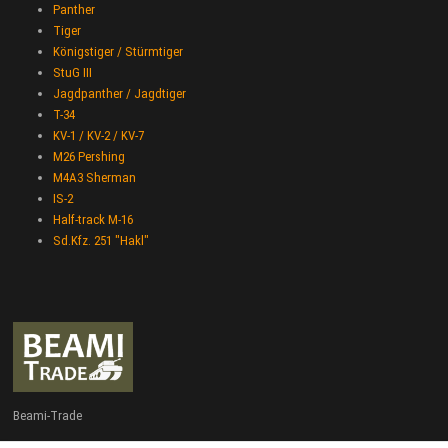
Panther
Tiger
Königstiger / Stürmtiger
StuG III
Jagdpanther / Jagdtiger
T-34
KV-1 / KV-2 / KV-7
M26 Pershing
M4A3 Sherman
IS-2
Half-track M-16
Sd.Kfz. 251 "Hakl"
Beami-Trade