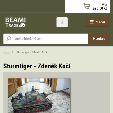
0
ks
za
0,00 Kč
Menu
Hledat
Úvod
Sturmtiger - Zdeněk Kočí
Sturmtiger - Zdeněk Kočí