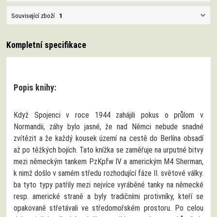
Související zboží
1
Kompletní specifikace
Popis knihy:
Když Spojenci v roce 1944 zahájili pokus o průlom v
Normandii, záhy bylo jasné, že nad Němci nebude snadné
zvítězit a že každý kousek území na cestě do Berlína obsadí
až po těžkých bojích. Tato knížka se zaměřuje na urputné bitvy
mezi německým tankem PzKpfw IV a americkým M4 Sherman,
k nimž došlo v samém středu rozhodující fáze II. světové války.
ba tyto typy patřily mezi nejvíce vyráběné tanky na německé
resp. americké straně a byly tradičními protivníky, kteří se
opakovaně střetávali ve středomořském prostoru. Po celou