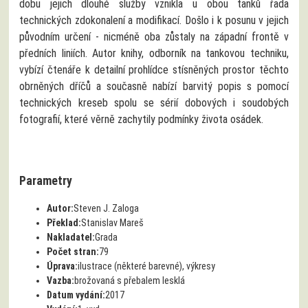
dobu jejich dlouhé služby vznikla u obou tanků řada
technických zdokonalení a modifikací. Došlo i k posunu v jejich
původním určení - nicméně oba zůstaly na západní frontě v
předních liniích. Autor knihy, odborník na tankovou techniku,
vybízí čtenáře k detailní prohlídce stísněných prostor těchto
obrněných dříčů a současně nabízí barvitý popis s pomocí
technických kreseb spolu se sérií dobových i soudobých
fotografií, které věrně zachytily podmínky života osádek.
Parametry
Autor:
Steven J. Zaloga
Překlad:
Stanislav Mareš
Nakladatel:
Grada
Počet stran:
79
Úprava:
ilustrace (některé barevné), výkresy
Vazba:
brožovaná s přebalem lesklá
Datum vydání:
2017