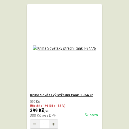
Kniha Sovětský střední tank T-34/76
590 Kč
Ušetříte 191 Kč
(- 32 %)
399 Kč
/
ks
Skladem
399 Kč
bez DPH