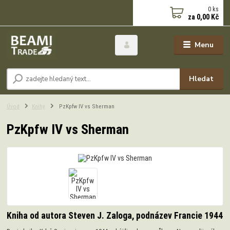
0
ks
za
0,00 Kč
Menu
Hledat
Úvod
Knihy
PzKpfw IV vs Sherman
PzKpfw IV vs Sherman
Kniha od autora Steven J. Zaloga, podnázev Francie 1944