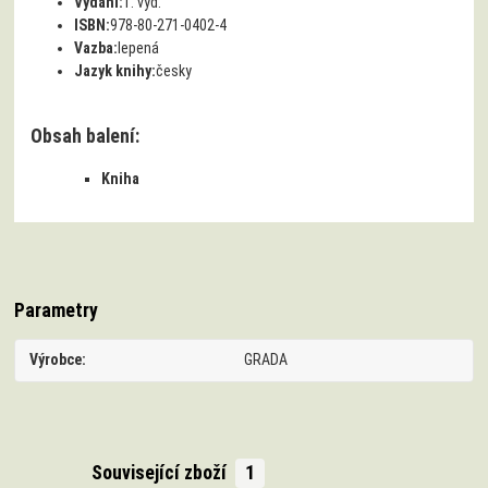
Vydání:
1. vyd.
ISBN:
978-80-271-0402-4
Vazba:
lepená
Jazyk knihy:
česky
Obsah balení:
Kniha
Parametry
Výrobce
GRADA
Související zboží
1