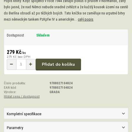
Popis knihy: Když Spojenci v roce 1944 zahájili pokus o průlom v Normandii, záhy
bylo jasné, že nad Němci nebude snadné zvítězit a že každý kousek území na cestě
do Berlína obsadí až po těžkých bojích. Tato knížka se zaměřuje na urputné bitvy
mezi německým tankem PzKpfw IV a americkým...
celý popis
Dostupnost
Skladem
279 Kč
/
ks
279 Kč
bez DPH
Přidat do košíku
Číslo produktu:
9788027104024
EAN kód:
9788027104024
Výrobce:
GRADA
Hlídat cenu / dostupnost
Kompletní specifikace
Parametry