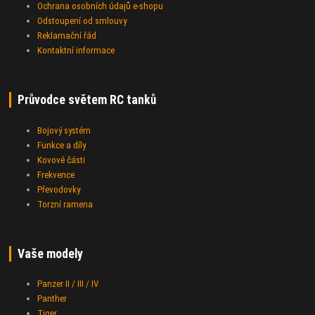
Ochrana osobních údajů e-shopu
Odstoupení od smlouvy
Reklamační řád
Kontaktní informace
Průvodce světem RC tanků
Bojový systém
Funkce a díly
Kovové části
Frekvence
Převodovky
Torzní ramena
Vaše modely
Panzer II / III / IV
Panther
Tiger