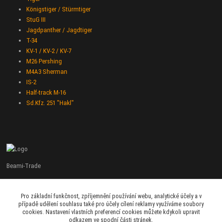
Königstiger / Stürmtiger
StuG III
Jagdpanther / Jagdtiger
T-34
KV-1 / KV-2 / KV-7
M26 Pershing
M4A3 Sherman
IS-2
Half-track M-16
Sd.Kfz. 251 "Hakl"
Beami-Trade
+420 775 427 778
Pro základní funkčnost, zpříjemnění používání webu, analytické účely a v
Po - Pá 9:00 - 16:00
případě udělení souhlasu také pro účely cílení reklamy využíváme soubory
cookies. Nastavení vlastních preferencí cookies můžete kdykoli upravit
admin@beami-trade.cz
odkazem ve spodní části stránek.