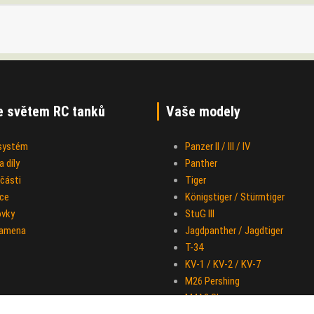
e světem RC tanků
Vaše modely
 systém
Panzer II / III / IV
 díly
Panther
části
Tiger
ce
Königstiger / Stürmtiger
ovky
StuG III
ramena
Jagdpanther / Jagdtiger
T-34
KV-1 / KV-2 / KV-7
M26 Pershing
M4A3 Sherman