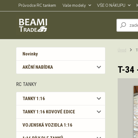
Průvodce RC tankem
Vaše modely
VŠE O NÁKUPU
Úvod
T-
Novinky
T-34 
AKČNÍ NABÍDKA
RC TANKY
TANKY 1:16
TANKY 1:16 KOVOVÉ EDICE
VOJENSKÁ VOZIDLA 1:16