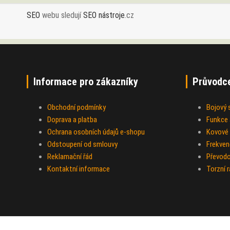
SEO
webu sledují
SEO nástroje
.cz
Informace pro zákazníky
Průvodc
Obchodní podmínky
Bojový
Doprava a platba
Funkce a
Ochrana osobních údajů e-shopu
Kovové 
Odstoupení od smlouvy
Frekven
Reklamační řád
Převod
Kontaktní informace
Torzní 