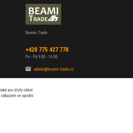
Beami-Trade
+420 775 427 778
Po - Pá 9:00 - 16:00
admin@beami-trade.cz
aké pro účely cílení
t odkazem ve spodní