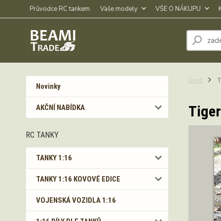
Průvodce RC tankem
Vaše modely
VŠE O NÁKUPU
Úvod
Ti
Novinky
Tiger
AKČNÍ NABÍDKA
RC TANKY
TANKY 1:16
TANKY 1:16 KOVOVÉ EDICE
VOJENSKÁ VOZIDLA 1:16