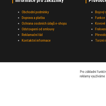
Informace pro zákazníky
Průvodc
Obchodní podmínky
Bojový
Doprava a platba
Funkce a
Ochrana osobních údajů e-shopu
Kovové 
Odstoupení od smlouvy
Frekven
Reklamační řád
Převod
Kontaktní informace
Torzní 
Pro základní funkčn
reklamy využíváme 