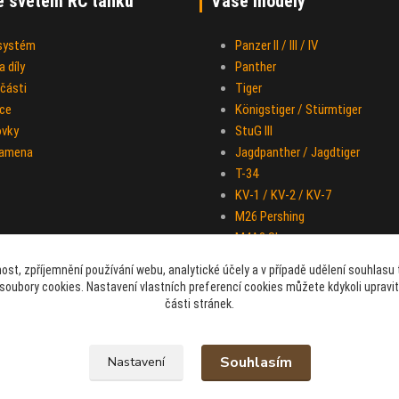
e světem RC tanků
Vaše modely
 systém
Panzer II / III / IV
 díly
Panther
části
Tiger
ce
Königstiger / Stürmtiger
ovky
StuG III
ramena
Jagdpanther / Jagdtiger
T-34
KV-1 / KV-2 / KV-7
M26 Pershing
M4A3 Sherman
IS-2
ost, zpříjemnění používání webu, analytické účely a v případě udělení souhlasu t
Half-track M-16
soubory cookies. Nastavení vlastních preferencí cookies můžete kdykoli upravi
Sd.Kfz. 251 "Hakl"
části stránek.
Souhlasím
Nastavení