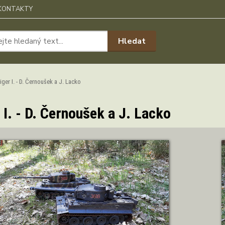
KONTAKTY
Hledat
ger I. - D. Černoušek a J. Lacko
 I. - D. Černoušek a J. Lacko
Autor: D. Černoušek a J. Lacko
ZOBRAZIT DETAIL