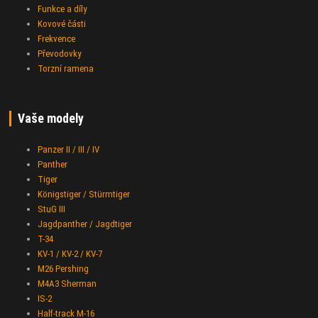
Funkce a díly
Kovové části
Frekvence
Převodovky
Torzní ramena
Vaše modely
Panzer II / III / IV
Panther
Tiger
Königstiger / Stürmtiger
StuG III
Jagdpanther / Jagdtiger
T-34
KV-1 / KV-2 / KV-7
M26 Pershing
M4A3 Sherman
IS-2
Half-track M-16