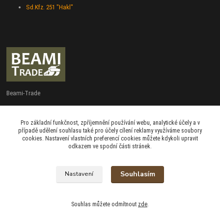
Sd.Kfz. 251 "Hakl"
Beami-Trade
+420 775 427 778
Pro základní funkčnost, zpříjemnění používání webu, analytické účely a v
Po - Pá 9:00 - 16:00
případě udělení souhlasu také pro účely cílení reklamy využíváme soubory
cookies. Nastavení vlastních preferencí cookies můžete kdykoli upravit
admin@beami-trade.cz
odkazem ve spodní části stránek.
Souhlasím
Nastavení
beami & coshboy © 2007-2026
Souhlas můžete odmítnout
zde
.
Vytvořeno na
Eshop-rychle.cz