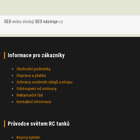
SEO
webu sledují
SEO nástroje
.cz
Informace pro zákazníky
Obchodní podmínky
Doprava a platba
Ochrana osobních údajů e-shopu
Odstoupení od smlouvy
Reklamační řád
Kontaktní informace
Průvodce světem RC tanků
Bojový systém