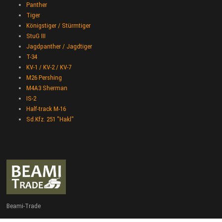
Panther
Tiger
Königstiger / Stürmtiger
StuG III
Jagdpanther / Jagdtiger
T-34
KV-1 / KV-2 / KV-7
M26 Pershing
M4A3 Sherman
IS-2
Half-track M-16
Sd.Kfz. 251 "Hakl"
Beami-Trade