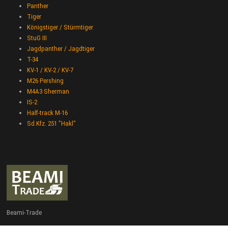
Panther
Tiger
Königstiger / Stürmtiger
StuG III
Jagdpanther / Jagdtiger
T-34
KV-1 / KV-2 / KV-7
M26 Pershing
M4A3 Sherman
IS-2
Half-track M-16
Sd.Kfz. 251 "Hakl"
Beami-Trade