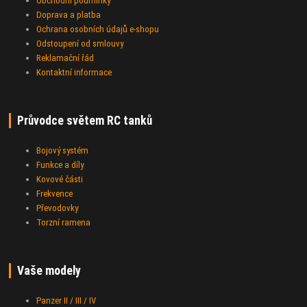
Obchodní podmínky
Doprava a platba
Ochrana osobních údajů e-shopu
Odstoupení od smlouvy
Reklamační řád
Kontaktní informace
Průvodce světem RC tanků
Bojový systém
Funkce a díly
Kovové části
Frekvence
Převodovky
Torzní ramena
Vaše modely
Panzer II / III / IV