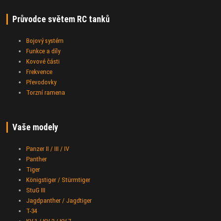
Průvodce světem RC tanků
Bojový systém
Funkce a díly
Kovové části
Frekvence
Převodovky
Torzní ramena
Vaše modely
Panzer II / III / IV
Panther
Tiger
Königstiger / Stürmtiger
StuG III
Jagdpanther / Jagdtiger
T-34