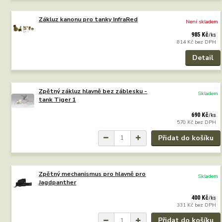
Zákluz kanonu pro tanky InfraRed
Není skladem
985 Kč
/
ks
814 Kč
bez DPH
Detail
Zpětný zákluz hlavně bez záblesku -
Skladem
tank Tiger 1
690 Kč
/
ks
570 Kč
bez DPH
Přidat do košíku
Zpětný mechanismus pro hlavně pro
Skladem
Jagdpanther
400 Kč
/
ks
331 Kč
bez DPH
Přidat do košíku