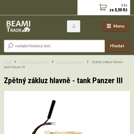
0
ks
za
0,00 Kč
Menu
Hledat
Úvod
1:16 DÍLY DLE TANKŮ
Tiger I / SturmTiger
Zpětný zákluz hlavně -
tank Panzer III
Zpětný zákluz hlavně - tank Panzer III