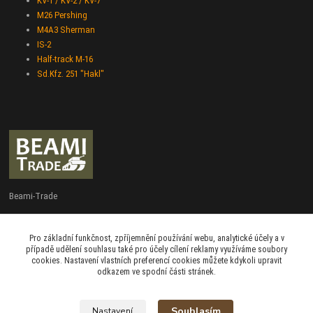
KV-1 / KV-2 / KV-7
M26 Pershing
M4A3 Sherman
IS-2
Half-track M-16
Sd.Kfz. 251 "Hakl"
Beami-Trade
+420 775 427 778
Pro základní funkčnost, zpříjemnění používání webu, analytické účely a v
Po - Pá 9:00 - 16:00
případě udělení souhlasu také pro účely cílení reklamy využíváme soubory
cookies. Nastavení vlastních preferencí cookies můžete kdykoli upravit
admin@beami-trade.cz
odkazem ve spodní části stránek.
Souhlasím
Nastavení