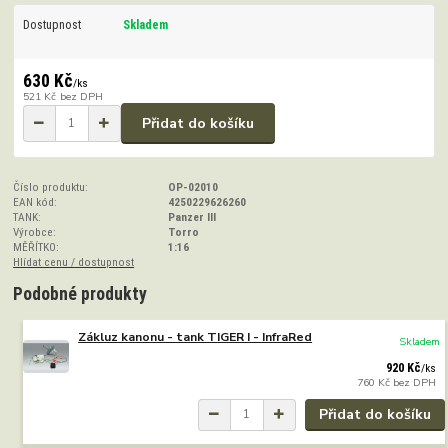
Dostupnost
Skladem
630 Kč
/
ks
521 Kč
bez DPH
Přidat do košíku
Číslo produktu:
OP-02010
EAN kód:
4250229626260
TANK:
Panzer III
Výrobce:
Torro
MĚŘÍTKO:
1:16
Hlídat cenu / dostupnost
Podobné produkty
Zákluz kanonu - tank TIGER I - InfraRed
Skladem
920 Kč
/
ks
760 Kč
bez DPH
Přidat do košíku