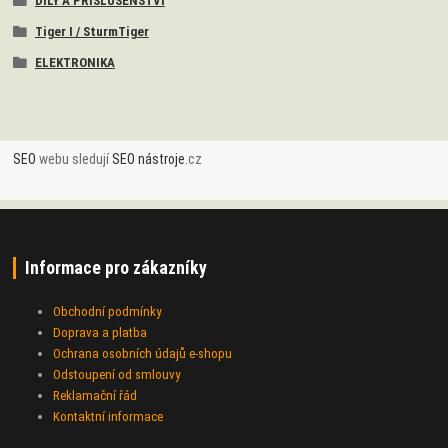
DÍLY A PŘÍSLUŠENSTVÍ
Tiger I / SturmTiger
ELEKTRONIKA
SEO
webu sledují
SEO nástroje
.cz
Informace pro zákazníky
Obchodní podmínky
Doprava a platba
Ochrana osobních údajů e-shopu
Odstoupení od smlouvy
Reklamační řád
Kontaktní informace