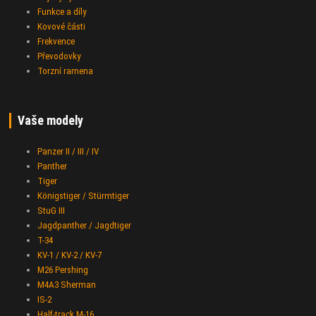
Funkce a díly
Kovové části
Frekvence
Převodovky
Torzní ramena
Vaše modely
Panzer II / III / IV
Panther
Tiger
Königstiger / Stürmtiger
StuG III
Jagdpanther / Jagdtiger
T-34
KV-1 / KV-2 / KV-7
M26 Pershing
M4A3 Sherman
IS-2
Half-track M-16