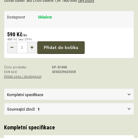
Obsah balení: aku Li-ion baterie 7,4V 1800 mAh
celý popis
Dostupnost
Skladem
590 Kč
/
ks
488 Kč
bez DPH
Přidat do košíku
Číslo produktu:
SP-01068
EAN kód:
4250229633558
Hlídat cenu / dostupnost
Kompletní specifikace
Související zboží
1
Kompletní specifikace