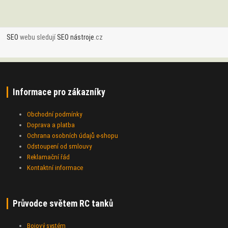
SEO
webu sledují
SEO nástroje
.cz
Informace pro zákazníky
Obchodní podmínky
Doprava a platba
Ochrana osobních údajů e-shopu
Odstoupení od smlouvy
Reklamační řád
Kontaktní informace
Průvodce světem RC tanků
Bojový systém