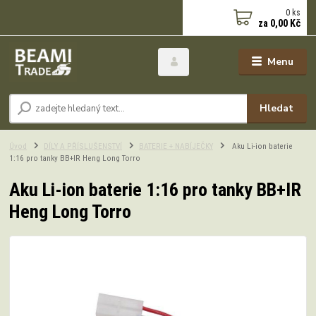
0
ks
za
0,00 Kč
Menu
Hledat
Úvod
DÍLY A PŘÍSLUŠENSTVÍ
BATERIE + NABÍJEČKY
Aku Li-ion baterie
1:16 pro tanky BB+IR Heng Long Torro
Aku Li-ion baterie 1:16 pro tanky BB+IR
Heng Long Torro