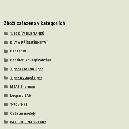
Zboží zařazeno v kategoriích
1:16 DÍLY DLE TANKŮ
DÍLY A PŘÍSLUŠENSTVÍ
Panzer IV
Panther G / JagdPanther
Tiger I / SturmTiger
Tiger II / JagdTiger
M4A3 Sherman
Leopard 2A6
T-90 / T-72
Ostatní modely
BATERIE + NABÍJEČKY