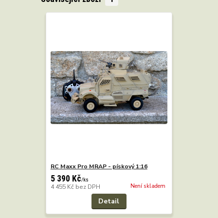
RC Maxx Pro MRAP - pískový 1:16
5 390 Kč
/
ks
Není skladem
4 455 Kč
bez DPH
Detail