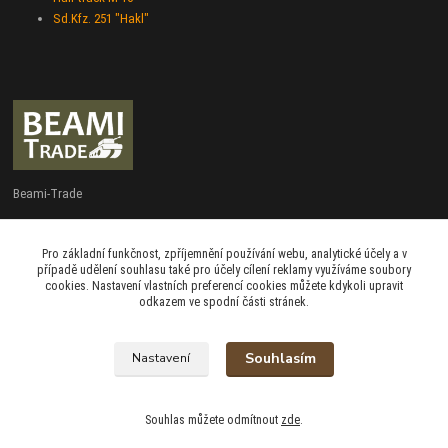
Sd.Kfz. 251 "Hakl"
Beami-Trade
+420 775 427 778
Pro základní funkčnost, zpříjemnění používání webu, analytické účely a v
Po - Pá 9:00 - 16:00
případě udělení souhlasu také pro účely cílení reklamy využíváme soubory
cookies. Nastavení vlastních preferencí cookies můžete kdykoli upravit
admin@beami-trade.cz
odkazem ve spodní části stránek.
Souhlasím
Nastavení
beami & coshboy © 2007-2026
Souhlas můžete odmítnout
zde
.
Vytvořeno na
Eshop-rychle.cz