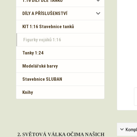
1:16 DÍLY DLE TANKŮ
DÍLY A PŘÍSLUŠENSTVÍ
KIT 1:16 Stavebnice tanků
Figurky vojáků 1:16
Tanky 1:24
Modelářské barvy
Stavebnice SLUBAN
Knihy
Kompl
2. SVĚTOVÁ VÁLKA OČIMA NAŠICH