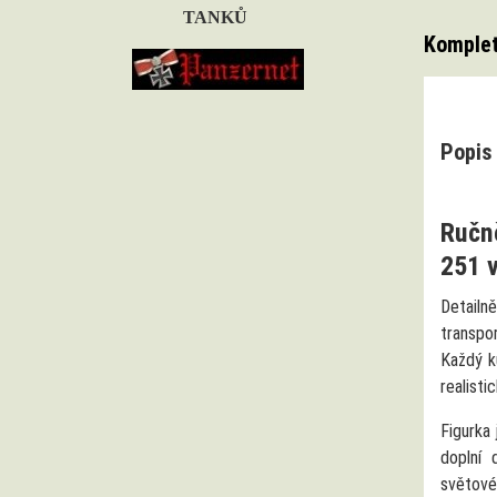
TANKŮ
Komplet
Popis 
Ručn
251 v
Detailn
transpo
Každý k
realisti
Figurka 
doplní 
světové 