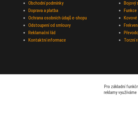
Obchodní podmínky
Bojový
Doprava a platba
Funkce a
Ochrana osobních údajů e-shopu
Kovové 
Odstoupení od smlouvy
Frekven
Reklamační řád
Převod
Kontaktní informace
Torzní 
Pro základní funkčn
reklamy využíváme 
beami & coshboy © 2007-2026