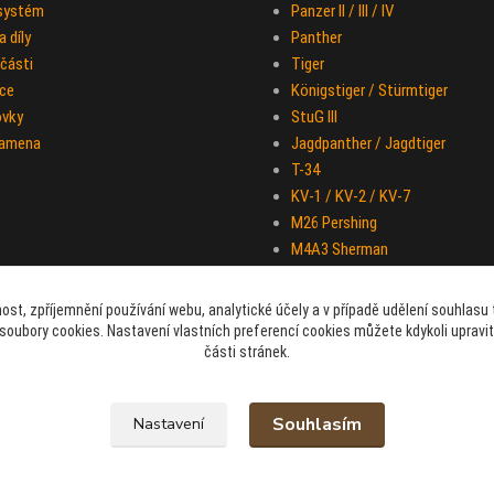
 systém
Panzer II / III / IV
 díly
Panther
části
Tiger
ce
Königstiger / Stürmtiger
ovky
StuG III
ramena
Jagdpanther / Jagdtiger
T-34
KV-1 / KV-2 / KV-7
M26 Pershing
M4A3 Sherman
IS-2
Half-track M-16
ost, zpříjemnění používání webu, analytické účely a v případě udělení souhlasu t
Sd.Kfz. 251 "Hakl"
soubory cookies. Nastavení vlastních preferencí cookies můžete kdykoli upravi
části stránek.
Souhlasím
Nastavení