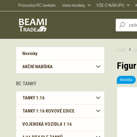
Průvodce RC tankem
Vaše modely
VŠE O NÁKUPU
Úvod
Fi
Novinky
Figur
AKČNÍ NABÍDKA
Novinka
RC TANKY
TANKY 1:16
TANKY 1:16 KOVOVÉ EDICE
VOJENSKÁ VOZIDLA 1:16