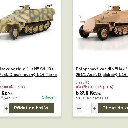
sové vozidlo "Hakl" Sd. Kfz.
Polopásové vozidlo "Hakl" 
Ausf. D maskovaný 1:16 Torro
251/1 Ausf. D pískový 1:16
č
6 990 Kč
e 100 Kč
(- 1 %)
Ušetříte 100 Kč
(- 1 %)
 Kč
6 890 Kč
/
ks
/
ks
Skladem
Kč
bez DPH
5 694 Kč
bez DPH
Přidat do košíku
Přidat do k