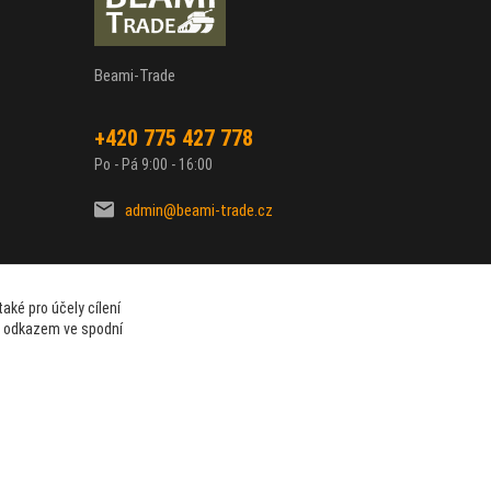
Beami-Trade
+420 775 427 778
Po - Pá 9:00 - 16:00
admin@beami-trade.cz
aké pro účely cílení
t odkazem ve spodní
Vytvořeno na
Eshop-rychle.cz