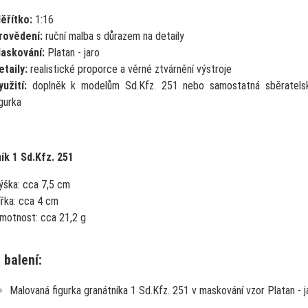
ěřítko:
1:16
rovědení:
ruční malba s důrazem na detaily
askování:
Platan - jaro
etaily:
realistické proporce a věrné ztvárnění výstroje
yužití:
doplněk k modelům Sd.Kfz. 251 nebo samostatná sběratels
igurka
ík 1 Sd.Kfz. 251
ýška:
cca 7,5 cm
ířka:
cca 4 cm
motnost:
cca 21,2 g
 balení:
Malovaná figurka granátníka 1 Sd.Kfz. 251 v maskování vzor Platan - j