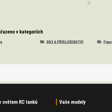
ařazeno v kategoriích
ky
DÍLY A PŘÍSLUŠENSTVÍ
Figur
e světem RC tanků
Vaše modely