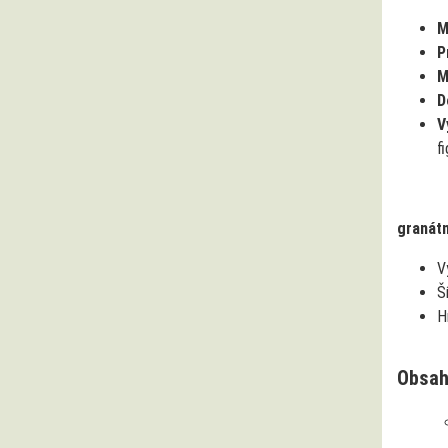
M
P
M
D
V
f
granátn
V
Š
H
Obsah