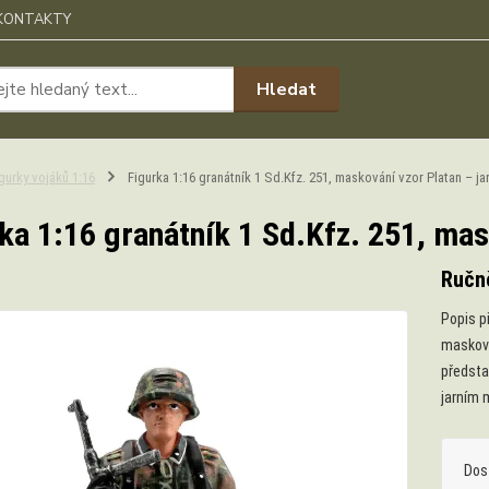
KONTAKTY
Hledat
gurky vojáků 1:16
Figurka 1:16 granátník 1 Sd.Kfz. 251, maskování vzor Platan – ja
ka 1:16 granátník 1 Sd.Kfz. 251, mas
Ručn
Popis p
masková
předsta
jarním m
Dos