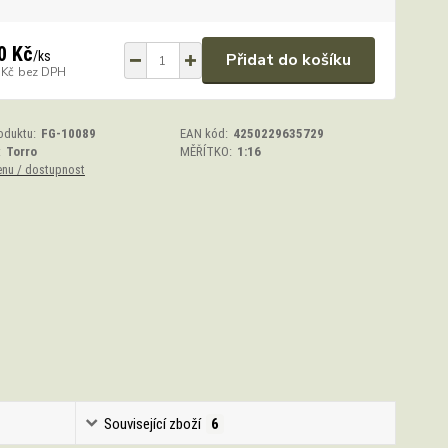
0 Kč
/
ks
Přidat do košíku
 Kč
bez DPH
oduktu:
FG-10089
EAN kód:
4250229635729
:
Torro
MĚŘÍTKO:
1:16
enu / dostupnost
Související zboží
6