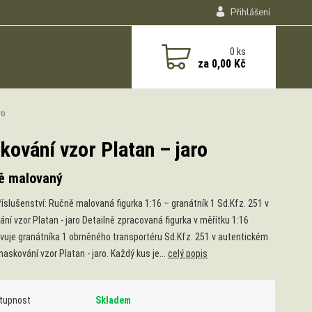
Přihlášení
0
ks
za
0,00 Kč
ro
kování vzor Platan – jaro
ě malovaný
říslušenství: Ručně malovaná figurka 1:16 – granátník 1 Sd.Kfz. 251 v
ní vzor Platan - jaro Detailně zpracovaná figurka v měřítku 1:16
vuje granátníka 1 obrněného transportéru Sd.Kfz. 251 v autentickém
askování vzor Platan - jaro. Každý kus je...
celý popis
tupnost
Skladem