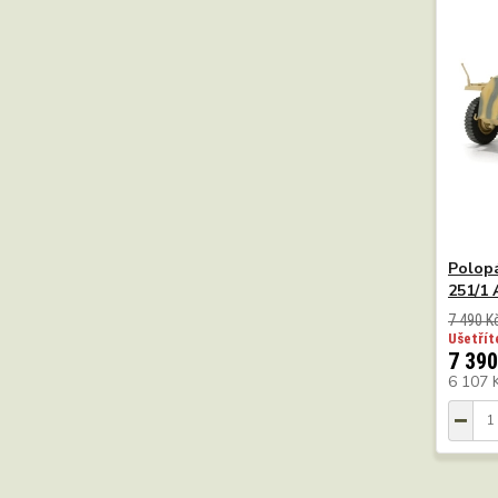
Polopá
251/1 
7 490 K
Ušetřít
7 390
6 107 