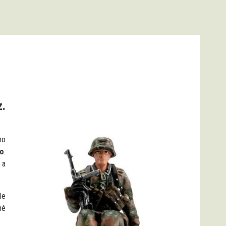
z.
ho
ro
.
 a
le
hé