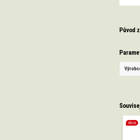
Původ z
Parame
Výrobc
Souvise
Akce