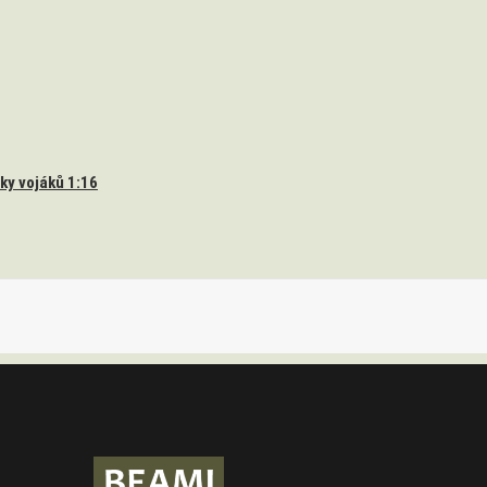
ky vojáků 1:16