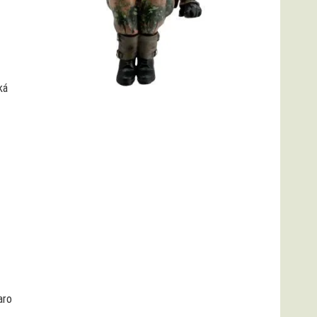
ká
aro