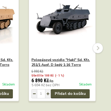
Sd. Kfz.
Polopásové vozidlo "Hakl" Sd. Kfz.
N
 Torro
251/1 Ausf. D šedý 1:16 Torro
6 990 Kč
Ušetříte 100 Kč
(- 1 %)
6 890 Kč
1
/
ks
Skladem
Skladem
5 694 Kč
bez DPH
1
ošíku
Přidat do košíku