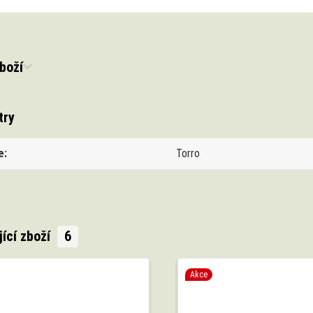
boží
try
e
Torro
jící zboží
6
Akce