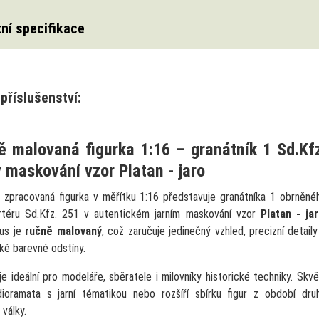
ní specifikace
příslušenství:
ě malovaná figurka 1:16 – granátník 1 Sd.Kf
 maskování vzor Platan - jaro
ě zpracovaná figurka v měřítku 1:16 představuje granátníka 1 obrněné
rtéru Sd.Kfz. 251 v autentickém jarním maskování vzor
Platan - ja
us je
ručně malovaný
, což zaručuje jedinečný vzhled, precizní detaily
cké barevné odstíny.
je ideální pro modeláře, sběratele i milovníky historické techniky. Skvě
dioramata s jarní tématikou nebo rozšíří sbírku figur z období dru
války.