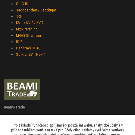
StuG III
Jagdpanther / Jagdtiger
T-34
KV-1 / KV-2 / KV-7
M26 Pershing
M4A3 Sherman
IS-2
Half-track M-16
Sd.Kfz. 251 "Hakl"
Beami-Trade
+420 775 427 778
Pro základní funkčnost, zpříjemnění používání webu, analytické účely a v
Po - Pá 9:00 - 16:00
případě udělení souhlasu také pro účely cílení reklamy využíváme soubory