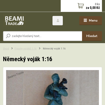
0
ks
za
0,00 Kč
Menu
Hledat
Úvod
Figurky vojáků 1:16
Německý voják 1:16
Německý voják 1:16