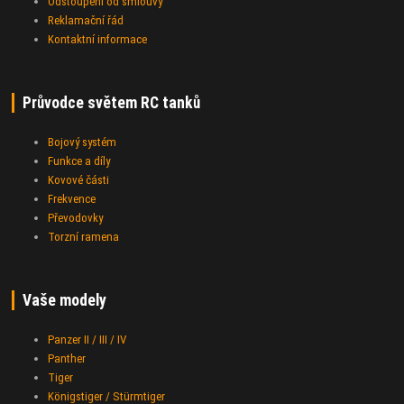
Odstoupení od smlouvy
Reklamační řád
Kontaktní informace
Průvodce světem RC tanků
Bojový systém
Funkce a díly
Kovové části
Frekvence
Převodovky
Torzní ramena
Vaše modely
Panzer II / III / IV
Panther
Tiger
Königstiger / Stürmtiger