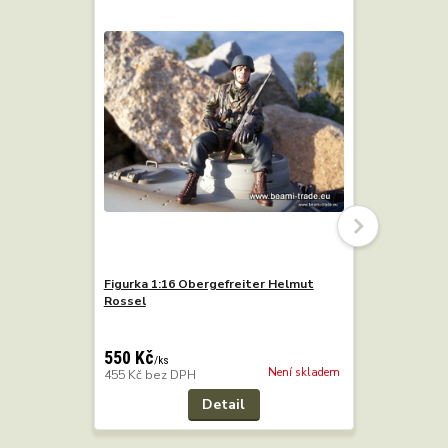
Figurka 1:16 Obergefreiter Helmut
Figurka 1:
Rossel
Steinhaue
550 Kč
/
k
455 Kč
bez
550 Kč
/
ks
Není skladem
455 Kč
bez DPH
Detail
Přidat 