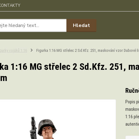
KONTAKTY
Hledat
gurky vojáků 1:16
Figurka 1:16 MG střelec 2 Sd.Kfz. 251, maskování vzor Dubové l
ka 1:16 MG střelec 2 Sd.Kfz. 251, ma
im
Ručn
Popis p
masková
1:16 př
autenti