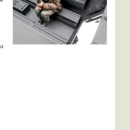
hé
ká