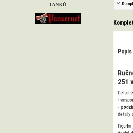
Kompl
TANKŮ
Komplet
Popis 
Ručně
251 v
Detailn
transpo
- podz
detaily 
Figurka 