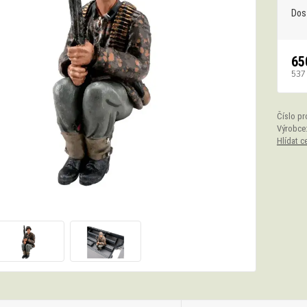
Dos
65
537
Číslo pr
Výrobce
Hlídat c