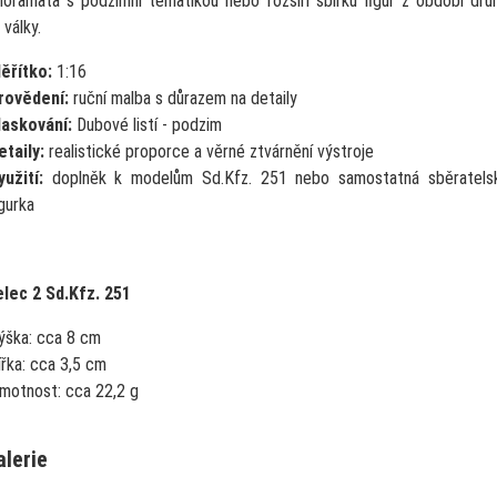
dioramata s podzimní tématikou nebo rozšíří sbírku figur z období dru
války.
ěřítko:
1:16
rovědení:
ruční malba s důrazem na detaily
askování:
Dubové listí - podzim
etaily:
realistické proporce a věrné ztvárnění výstroje
yužití:
doplněk k modelům Sd.Kfz. 251 nebo samostatná sběratels
igurka
lec 2 Sd.Kfz. 251
ýška:
cca 8 cm
ířka:
cca 3,5 cm
motnost:
cca 22,2 g
alerie