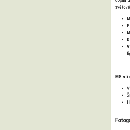
doplní 
světové 
M
P
M
D
V
f
MG stře
V
Š
H
Fotog