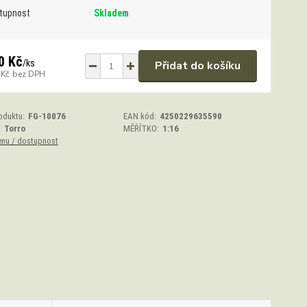
tupnost
Skladem
0 Kč
/
ks
Přidat do košíku
 Kč
bez DPH
oduktu:
FG-10076
EAN kód:
4250229635590
:
Torro
MĚŘÍTKO:
1:16
enu / dostupnost