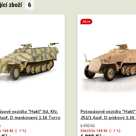
jící zboží
6
Akce
sové vozidlo "Hakl" Sd. Kfz.
Polopásové vozidlo "Hakl" 
Ausf. D maskovaný 1:16 Torro
251/1 Ausf. D pískový 1:16
č
6 990 Kč
e 100 Kč
(- 1 %)
Ušetříte 100 Kč
(- 1 %)