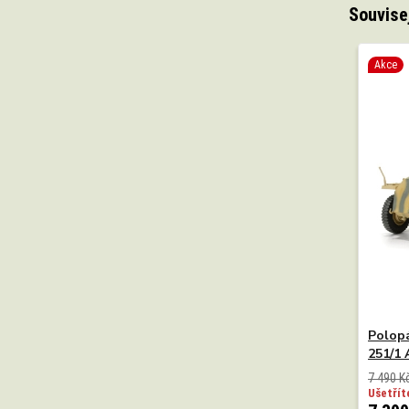
Souvise
Akce
Polopá
251/1 
7 490 K
Ušetřít