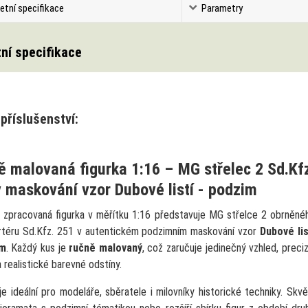
etní specifikace
Parametry
ní specifikace
příslušenství:
 malovaná figurka 1:16 – MG střelec 2 Sd.Kf
 maskování vzor Dubové listí - podzim
ě zpracovaná figurka v měřítku 1:16 představuje MG střelce 2 obrněné
rtéru Sd.Kfz. 251 v autentickém podzimním maskování vzor
Dubové lis
im
. Každý kus je
ručně malovaný
, což zaručuje jedinečný vzhled, preciz
a realistické barevné odstíny.
je ideální pro modeláře, sběratele i milovníky historické techniky. Skvě