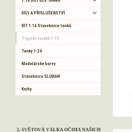
1:16 DÍLY DLE TANKŮ
DÍLY A PŘÍSLUŠENSTVÍ
KIT 1:16 Stavebnice tanků
Figurky vojáků 1:16
Tanky 1:24
Modelářské barvy
Stavebnice SLUBAN
Knihy
2. SVĚTOVÁ VÁLKA OČIMA NAŠICH