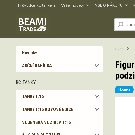
Průvodce RC tankem
Vaše modely
VŠE O NÁKUPU
Úvod
Fi
Novinky
Figur
AKČNÍ NABÍDKA
podz
RC TANKY
Novinka
TANKY 1:16
TANKY 1:16 KOVOVÉ EDICE
VOJENSKÁ VOZIDLA 1:16