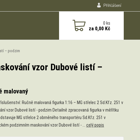
Přihlášení
0
ks
za
0,00 Kč
istí – podzim
skování vzor Dubové listí –
ě malovaný
říslušenství: Ručně malovaná figurka 1:16 – MG střelec 2 Sd.Kfz. 251 v
ní vzor Dubové listí - podzim Detailně zpracovaná figurka v měřítku
edstavuje MG střelce 2 obrněného transportéru Sd.Kfz. 251 v
ckém podzimním maskování vzor Dubové listí - ...
celý popis