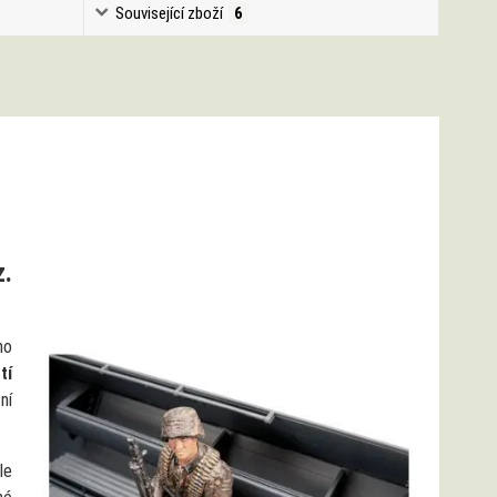
Související zboží
6
z.
ho
tí
ní
le