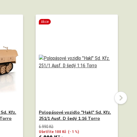
Akce
Sd. Kfz.
Polopásové vozidlo "Hakl" Sd. Kfz.
N
 Torro
251/1 Ausf. D šedý 1:16 Torro
6 990 Kč
Ušetříte 100 Kč
(- 1 %)