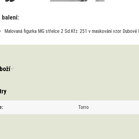
 balení:
Malovaná figurka MG střelce 2 Sd.Kfz. 251 v maskování vzor Dubové l
boží
try
e
Torro