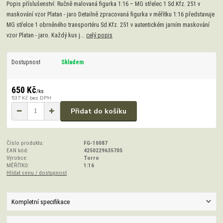
Popis příslušenství: Ručně malovaná figurka 1:16 – MG střelec 1 Sd.Kfz. 251 v
maskování vzor Platan - jaro Detailně zpracovaná figurka v měřítku 1:16 představuje
MG střelce 1 obrněného transportéru Sd.Kfz. 251 v autentickém jarním maskování
vzor Platan - jaro. Každý kus j...
celý popis
Dostupnost
Skladem
650 Kč
/
ks
537 Kč
bez DPH
Přidat do košíku
Číslo produktu:
FG-10087
EAN kód:
4250229635705
Výrobce:
Torro
MĚŘÍTKO:
1:16
Hlídat cenu / dostupnost
Kompletní specifikace