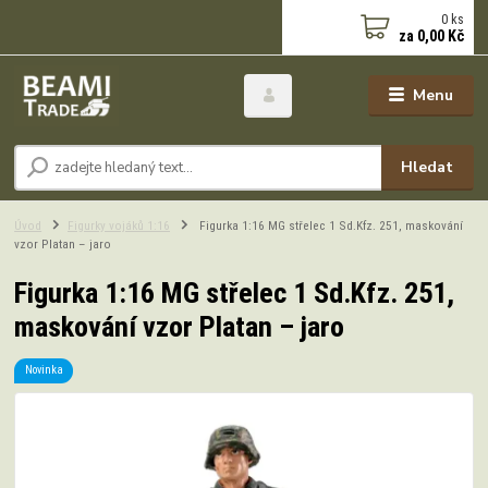
0
ks
za
0,00 Kč
Menu
Hledat
Úvod
Figurky vojáků 1:16
Figurka 1:16 MG střelec 1 Sd.Kfz. 251, maskování
vzor Platan – jaro
Figurka 1:16 MG střelec 1 Sd.Kfz. 251,
maskování vzor Platan – jaro
Novinka