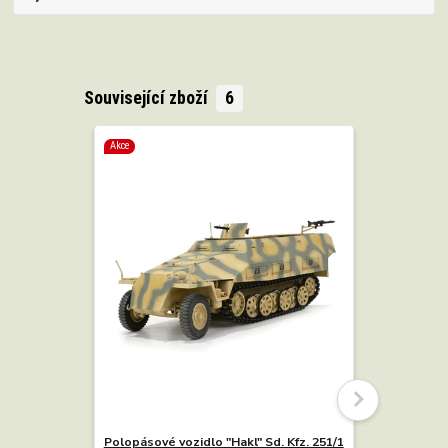
Související zboží
6
Akce
Akce
Polopásové vozidlo "Hakl" Sd. Kfz. 251/1
Polopásové