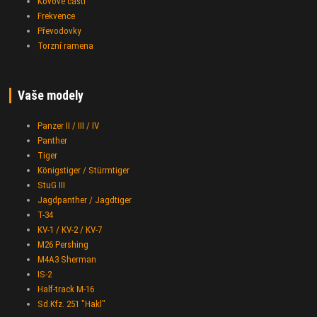
Kovové části
Frekvence
Převodovky
Torzní ramena
Vaše modely
Panzer II / III / IV
Panther
Tiger
Königstiger / Stürmtiger
StuG III
Jagdpanther / Jagdtiger
T-34
KV-1 / KV-2 / KV-7
M26 Pershing
M4A3 Sherman
IS-2
Half-track M-16
Sd.Kfz. 251 "Hakl"