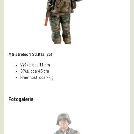
MG střelec 1 Sd.Kfz. 251
Výška:
cca 11 cm
Šířka:
cca 4,5 cm
Hmotnost:
cca 22 g
Fotogalerie