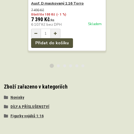
Ausf. D maskovaný 1:16 Torro
Ausf. D pí
7 490 Kč
6 990 Kč
Ušetříte 100 Kč
(- 1 %)
Ušetříte 100
7 390 Kč
6 890 Kč
/
ks
Skladem
6 107 Kč
bez DPH
5 694 Kč
b
Přidat do košíku
Přidat 
Zboží zařazeno v kategoriích
Novinky
DÍLY A PŘÍSLUŠENSTVÍ
Figurky vojáků 1:16