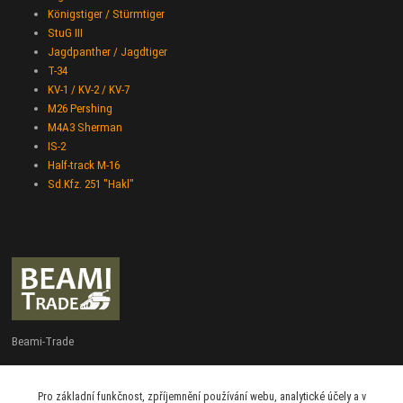
Königstiger / Stürmtiger
StuG III
Jagdpanther / Jagdtiger
T-34
KV-1 / KV-2 / KV-7
M26 Pershing
M4A3 Sherman
IS-2
Half-track M-16
Sd.Kfz. 251 "Hakl"
Beami-Trade
+420 775 427 778
Pro základní funkčnost, zpříjemnění používání webu, analytické účely a v