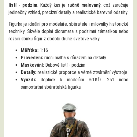
listí - podzim
. Každý kus je
ručně malovaný
, což zaručuje
jedinečný vzhled, precizní detaily a realistické barevné odstíny.
Figurka je ideální pro modeláře, sběratele i milovníky historické
techniky. Skvěle doplní dioramata s podzimní tématikou nebo
rozšíří sbírku figur z období druhé světové války.
Měřítko:
1:16
Provědení:
ruční malba s důrazem na detaily
Maskování:
Dubové listí - podzim
Detaily:
realistické proporce a věrné ztvárnění výstroje
Využití:
doplněk k modelům Sd.Kfz. 251 nebo
samostatná sběratelská figurka