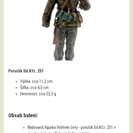
Poručík Sd.Kfz. 251
Výška:
cca 11,2 cm
Šířka:
cca 4,5 cm
Hmotnost:
cca 22,3 g
Obsah balení:
Malovaná figurka Velitele čety - poručík Sd.Kfz. 251 v