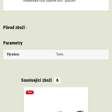
maskování vzor Dubové listí - podzim
Původ zboží
Parametry
Výrobce
Torro
Související zboží
6
Akce
Akce