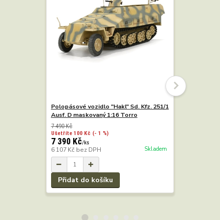
Polopásové vozidlo "Hakl" Sd. Kfz. 251/1
Polopásové
Ausf. D maskovaný 1:16 Torro
Ausf. D pí
7 490 Kč
6 990 Kč
Ušetříte 100 Kč
(- 1 %)
Ušetříte 100
7 390 Kč
6 890 Kč
/
ks
Skladem
6 107 Kč
bez DPH
5 694 Kč
b
Přidat do košíku
Přidat 