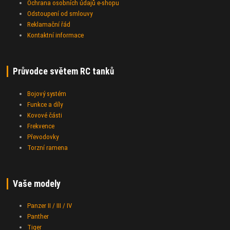
Ochrana osobních údajů e-shopu
Odstoupení od smlouvy
Reklamační řád
Kontaktní informace
Průvodce světem RC tanků
Bojový systém
Funkce a díly
Kovové části
Frekvence
Převodovky
Torzní ramena
Vaše modely
Panzer II / III / IV
Panther
Tiger