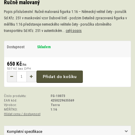
Ručně malovaný
Popis příslušenství: Ručně malovaná figurka 1:16 – Německý velitel čety - poručík
Sd.Kfz. 251 v maskování vzor Dubové listí - podzim Detailně zpracovaná figurka v
měřítku 1:16 představuje nemeckého velitele čety - poručíka obrněného
transportéru Sd.Kfz. 251 v autentickém...
celý popis
Dostupnost
Skladem
650 Kč
/
ks
537 Kč
bez DPH
Přidat do košíku
Číslo produktu:
FG-10073
EAN kód:
4250229635569
Výrobce:
Torro
MĚŘÍTKO:
1:16
Hlídat cenu / dostupnost
Kompletní specifikace