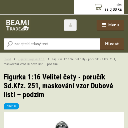
0
ks
za
0,00 Kč
Menu
Hledat
Úvod
Figurky vojáků 1:16
Figurka 1:16 Velitel čety - poručík Sd.Kfz. 251,
maskování vzor Dubové listí – podzim
Figurka 1:16 Velitel čety - poručík
Sd.Kfz. 251, maskování vzor Dubové
listí – podzim
Novinka