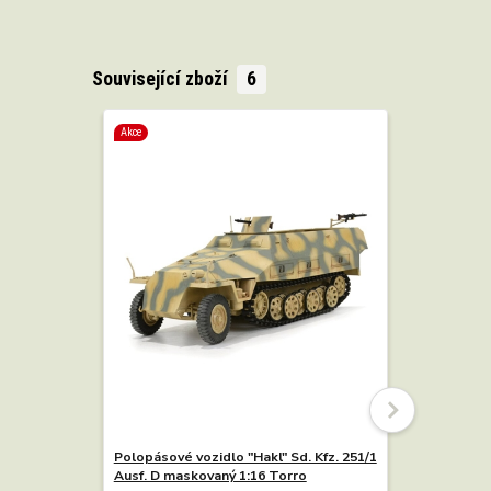
Související zboží
6
Akce
Akce
Polopásové vozidlo "Hakl" Sd. Kfz. 251/1
Polopásové
Ausf. D maskovaný 1:16 Torro
Ausf. D pí