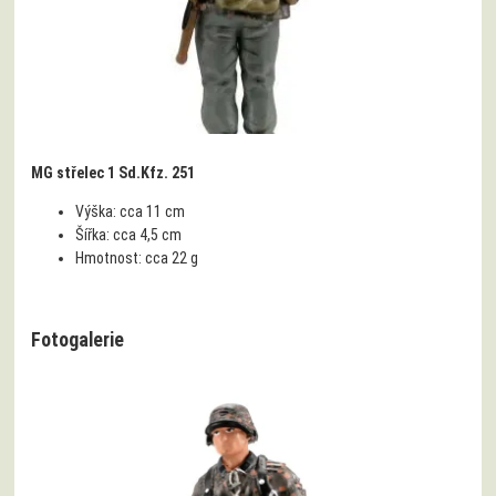
MG střelec 1 Sd.Kfz. 251
Výška:
cca 11 cm
Šířka:
cca 4,5 cm
Hmotnost:
cca 22 g
Fotogalerie