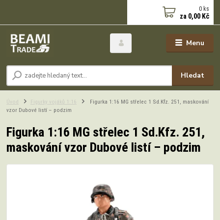
0
ks
za
0,00 Kč
Menu
Hledat
Úvod
Figurky vojáků 1:16
Figurka 1:16 MG střelec 1 Sd.Kfz. 251, maskování
vzor Dubové listí – podzim
Figurka 1:16 MG střelec 1 Sd.Kfz. 251,
maskování vzor Dubové listí – podzim