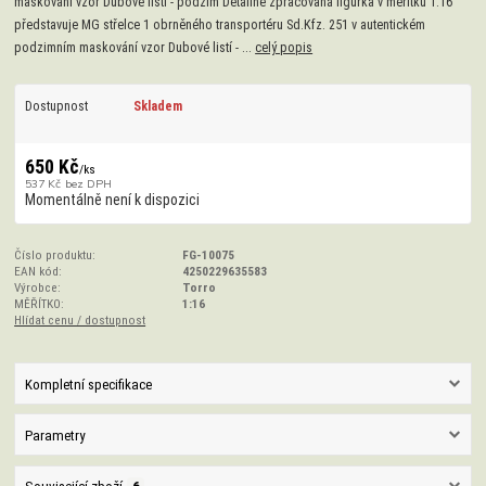
maskování vzor Dubové listí - podzim Detailně zpracovaná figurka v měřítku 1:16
představuje MG střelce 1 obrněného transportéru Sd.Kfz. 251 v autentickém
podzimním maskování vzor Dubové listí - ...
celý popis
Dostupnost
Skladem
650 Kč
/
ks
537 Kč
bez DPH
Momentálně není k dispozici
Číslo produktu:
FG-10075
EAN kód:
4250229635583
Výrobce:
Torro
MĚŘÍTKO:
1:16
Hlídat cenu / dostupnost
Kompletní specifikace
Parametry