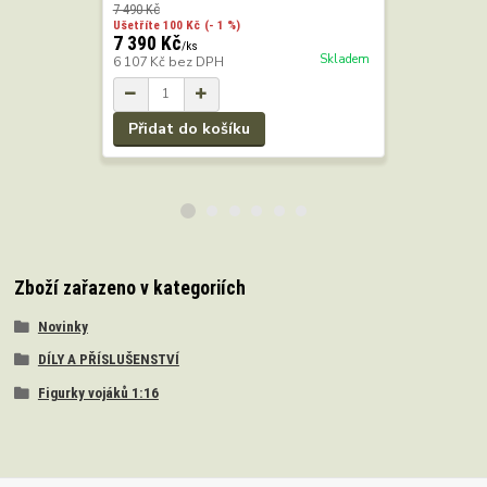
7 490 Kč
6 990 Kč
Ušetříte 100 Kč
(- 1 %)
Ušetříte 100
7 390 Kč
6 890 Kč
/
ks
Skladem
6 107 Kč
bez DPH
5 694 Kč
b
Přidat do košíku
Přidat 
Zboží zařazeno v kategoriích
Novinky
DÍLY A PŘÍSLUŠENSTVÍ
Figurky vojáků 1:16