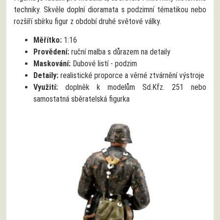
techniky. Skvěle doplní dioramata s podzimní tématikou nebo
rozšíří sbírku figur z období druhé světové války.
Měřítko:
1:16
Provědení:
ruční malba s důrazem na detaily
Maskování:
Dubové listí - podzim
Detaily:
realistické proporce a věrné ztvárnění výstroje
Využití:
doplněk k modelům Sd.Kfz. 251 nebo
samostatná sběratelská figurka