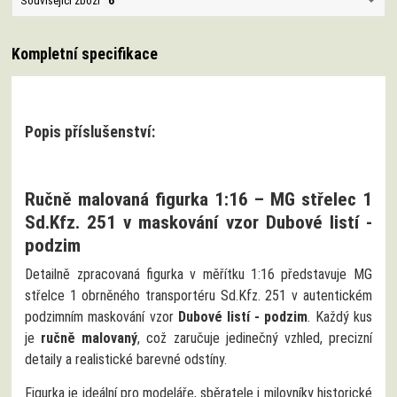
Související zboží
6
Kompletní specifikace
Popis příslušenství:
Ručně malovaná figurka 1:16 – MG střelec 1
Sd.Kfz. 251 v maskování vzor Dubové listí -
podzim
Detailně zpracovaná figurka v měřítku 1:16 představuje MG
střelce 1 obrněného transportéru Sd.Kfz. 251 v autentickém
podzimním maskování vzor
Dubové listí - podzim
. Každý kus
je
ručně malovaný
, což zaručuje jedinečný vzhled, precizní
detaily a realistické barevné odstíny.
Figurka je ideální pro modeláře, sběratele i milovníky historické