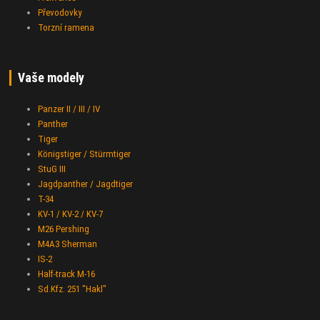
Převodovky
Torzní ramena
Vaše modely
Panzer II / III / IV
Panther
Tiger
Königstiger / Stürmtiger
StuG III
Jagdpanther / Jagdtiger
T-34
KV-1 / KV-2 / KV-7
M26 Pershing
M4A3 Sherman
IS-2
Half-track M-16
Sd.Kfz. 251 "Hakl"