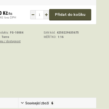
0 Kč
/
ks
Přidat do košíku
 Kč
bez DPH
oduktu:
FG-10084
EAN kód:
4250229635675
:
Torro
MĚŘÍTKO:
1:16
enu / dostupnost
Související zboží
6