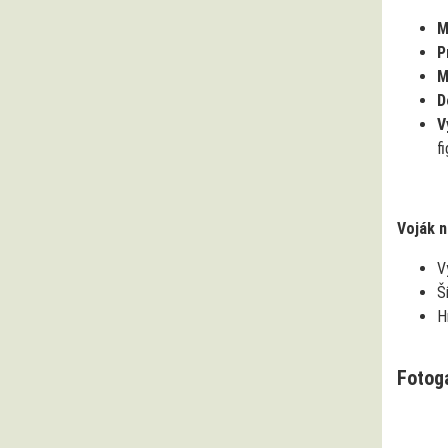
M
P
M
D
V
f
Voják 
V
Š
H
Fotog