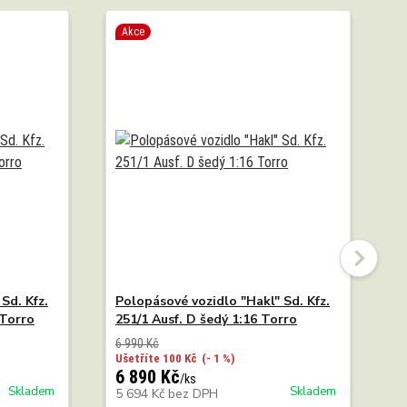
Akce
Sd. Kfz.
Polopásové vozidlo "Hakl" Sd. Kfz.
N
 Torro
251/1 Ausf. D šedý 1:16 Torro
6 990 Kč
Ušetříte 100 Kč
(- 1 %)
6 890 Kč
1
/
ks
Skladem
Skladem
5 694 Kč
bez DPH
1