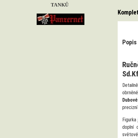
TANKŮ
Komplet
Popis 
Ručn
Sd.Kf
Detailn
obrněné
Dubové 
precizní
Figurka 
doplní 
světové 