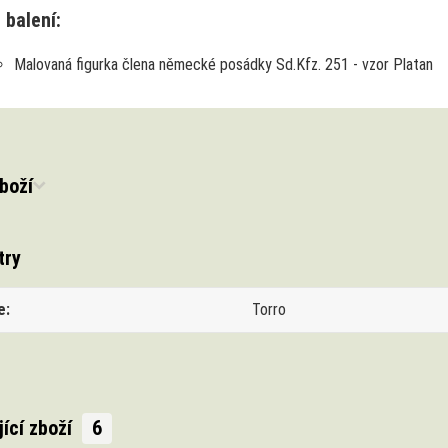
 balení:
Malovaná figurka člena německé posádky Sd.Kfz. 251 - vzor Platan
boží
try
e
Torro
jící zboží
6