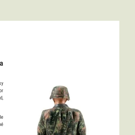
a
ky
or
d,
le
hé