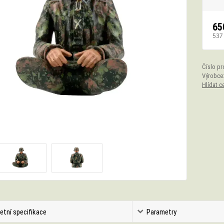
65
537
Číslo pr
Výrobce
Hlídat c
etní specifikace
Parametry