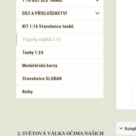
1:16 DÍLY DLE TANKŮ
DÍLY A PŘÍSLUŠENSTVÍ
KIT 1:16 Stavebnice tanků
Figurky vojáků 1:16
Tanky 1:24
Modelářské barvy
Stavebnice SLUBAN
Knihy
Kompl
2. SVĚTOVÁ VÁLKA OČIMA NAŠICH