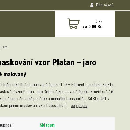
Přihlášení
0
ks
za
0,00 Kč
 jaro
askování vzor Platan – jaro
ě malovaný
říslušenství: Ručně malovaná figurka 1:16 – Německá posádka Sd.Kfz.
askování vzor Platan - jaro Detailně zpracovaná figurka v měřítku 1:16
vuje člena německé posádky obrněného transportéru Sd.Kfz. 251 v
ckém jarním maskování vzor Dubové listí. ...
celý popis
tupnost
Skladem