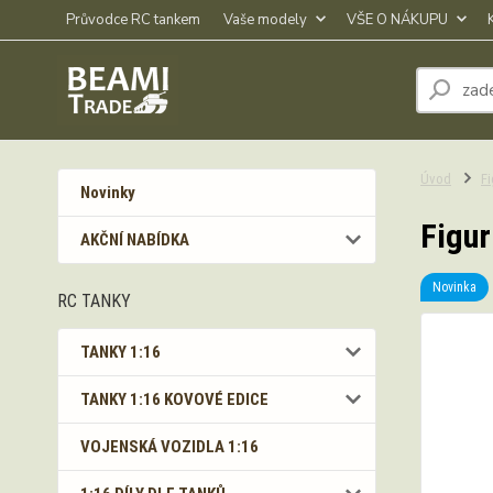
Průvodce RC tankem
Vaše modely
VŠE O NÁKUPU
Úvod
Fi
Novinky
Figur
AKČNÍ NABÍDKA
Novinka
RC TANKY
TANKY 1:16
TANKY 1:16 KOVOVÉ EDICE
VOJENSKÁ VOZIDLA 1:16