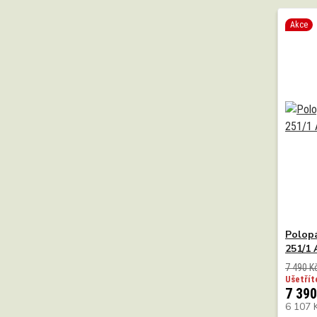
Akce
Polopá
251/1 
7 490 K
Ušetřít
7 390
6 107 