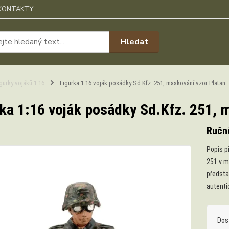
KONTAKTY
Hledat
gurky vojáků 1:16
Figurka 1:16 voják posádky Sd.Kfz. 251, maskování vzor Platan –
ka 1:16 voják posádky Sd.Kfz. 251, m
Ručn
Popis p
251 v m
předsta
autenti
Dos