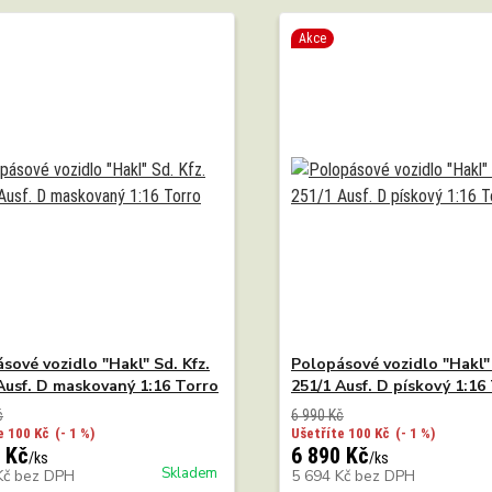
Akce
sové vozidlo "Hakl" Sd. Kfz.
Polopásové vozidlo "Hakl" 
Ausf. D maskovaný 1:16 Torro
251/1 Ausf. D pískový 1:16
č
6 990 Kč
e 100 Kč
(- 1 %)
Ušetříte 100 Kč
(- 1 %)
 Kč
6 890 Kč
/
ks
/
ks
Skladem
Kč
bez DPH
5 694 Kč
bez DPH