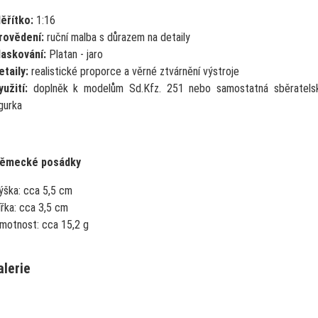
ěřítko:
1:16
rovědení:
ruční malba s důrazem na detaily
askování:
Platan - jaro
etaily:
realistické proporce a věrné ztvárnění výstroje
yužití:
doplněk k modelům Sd.Kfz. 251 nebo samostatná sběratels
igurka
německé posádky
ýška:
cca 5,5 cm
ířka:
cca 3,5 cm
motnost:
cca 15,2 g
alerie