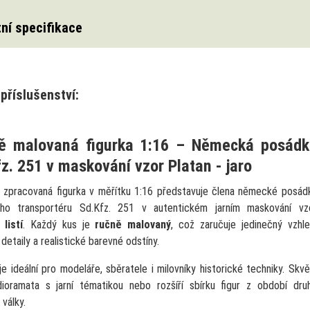
ní specifikace
příslušenství:
ě malovaná figurka 1:16 – Německá posádk
z. 251 v maskování vzor Platan - jaro
ě zpracovaná figurka v měřítku 1:16 představuje člena německé posád
ho transportéru Sd.Kfz. 251 v autentickém jarním maskování vz
listí
. Každý kus je
ručně malovaný
, což zaručuje jedinečný vzhle
 detaily a realistické barevné odstíny.
je ideální pro modeláře, sběratele i milovníky historické techniky. Skvě
dioramata s jarní tématikou nebo rozšíří sbírku figur z období dru
války.