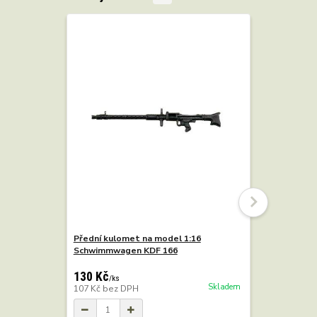
Přední kulomet na model 1:16
Zadní kul
Schwimmwagen KDF 166
Schwimmw
130 Kč
130 Kč
/
ks
/
k
Skladem
107 Kč
bez DPH
107 Kč
bez