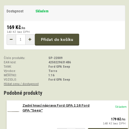
Dostupnost
Skladem
169 Kč
/
ks
140 Kč
bez DPH
Přidat do košíku
Číslo produktu:
SP-22009
EAN kód:
4250229631486
TANK:
Ford GPA Seep
Výrobce:
Torro
MĚŘÍTKO:
1:16
VOZIDLO:
Ford GPA Seep
Hlídat cenu / dostupnost
Podobné produkty
Zadní hnací náprava Ford GPA 1:16 Ford
Skladem
GPA "Seep"
179 Kč
/
ks
148 Kč
bez DPH