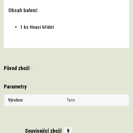
Obsah balení:
1 ks Hnací hřídel
Původ zboží
Parametry
Výrobce
Torro
Související zboží
9