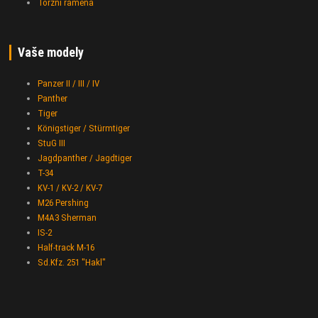
Torzní ramena
Vaše modely
Panzer II / III / IV
Panther
Tiger
Königstiger / Stürmtiger
StuG III
Jagdpanther / Jagdtiger
T-34
KV-1 / KV-2 / KV-7
M26 Pershing
M4A3 Sherman
IS-2
Half-track M-16
Sd.Kfz. 251 "Hakl"