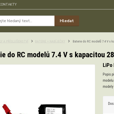
KONTAKTY
Hledat
ÍLY A PŘÍSLUŠENSTVÍ
BATERIE + NABÍJEČKY
Baterie do RC modelů 7.4 V s k
ie do RC modelů 7.4 V s kapacitou 
LiPo 
Popis p
modelu 
modely 
Dos