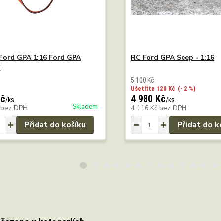
Ford GPA 1:16 Ford GPA
RC Ford GPA Seep - 1:16
"
5 100 Kč
Ušetříte 120 Kč
(- 2 %)
Kč
4 980 Kč
/
ks
/
ks
Skladem
č
bez DPH
4 116 Kč
bez DPH
Přidat do košíku
Přidat do k