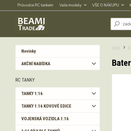
Průvodce RC tankem
Vaše modely
VŠE O NÁKUPU
Úvod
D
Novinky
Bater
AKČNÍ NABÍDKA
RC TANKY
TANKY 1:16
TANKY 1:16 KOVOVÉ EDICE
VOJENSKÁ VOZIDLA 1:16