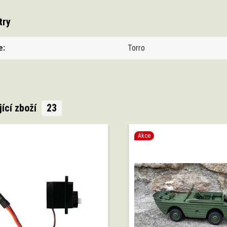
try
e
Torro
jící zboží
23
Akce