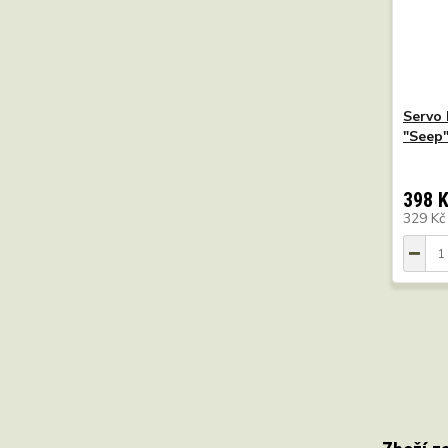
Servo 
"Seep
398 
329 K