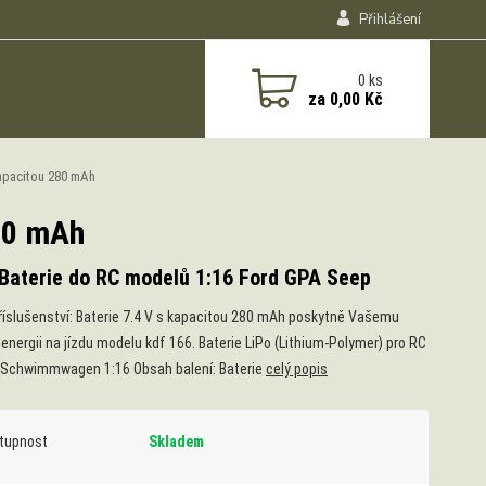
Přihlášení
0
ks
za
0,00 Kč
apacitou 280 mAh
280 mAh
Baterie do RC modelů 1:16 Ford GPA Seep
říslušenství: Baterie 7.4 V s kapacitou 280 mAh poskytně Vašemu
energii na jízdu modelu kdf 166. Baterie LiPo (Lithium-Polymer) pro RC
Schwimmwagen 1:16 Obsah balení: Baterie
celý popis
tupnost
Skladem