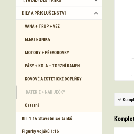
1:16 DÍLY DLE TANKŮ
DÍLY A PŘÍSLUŠENSTVÍ
VANA + TRUP + VĚŽ
ELEKTRONIKA
MOTORY + PŘEVODOVKY
PÁSY + KOLA + TORZNÍ RAMEN
KOVOVÉ A ESTETICKÉ DOPLŇKY
BATERIE + NABÍJEČKY
Kompl
Ostatní
Komplet
KIT 1:16 Stavebnice tanků
Figurky vojáků 1:16