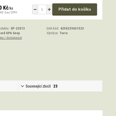
0 Kč
/
ks
Přidat do košíku
 Kč
bez DPH
oduktu:
SP-22013
EAN kód:
4250229631523
Ford GPA Seep
Výrobce:
Torro
enu / dostupnost
Související zboží
23