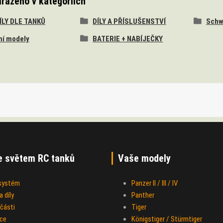
ařazeno v kategoriích
DÍLY DLE TANKŮ
DÍLY A PŘÍSLUŠENSTVÍ
Schw
ní modely
BATERIE + NABÍJEČKY
e světem RC tanků
Vaše modely
 systém
Panzer II / III / IV
 díly
Panther
části
Tiger
ce
Königstiger / Stürmtiger