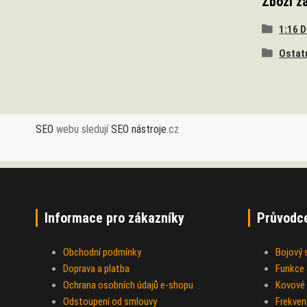
Zboží z
1:16 
Ostat
SEO
webu sledují
SEO nástroje
.cz
Informace pro zákazníky
Průvodc
Obchodní podmínky
Bojový
Doprava a platba
Funkce a
Ochrana osobních údajů e-shopu
Kovové 
Odstoupení od smlouvy
Frekven