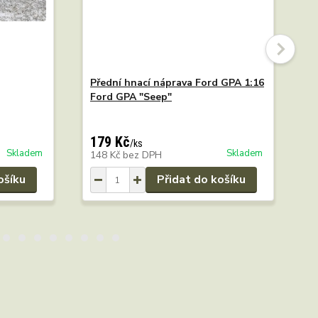
Přední hnací náprava Ford GPA 1:16
H
Ford GPA "Seep"
G
179 Kč
2
/
ks
Skladem
Skladem
148 Kč
bez DPH
1
ošíku
Přidat do košíku