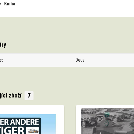
Kniha
try
e
Deus
jící zboží
7