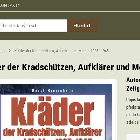
KONTAKTY
Hledat
ihy
Kräder der Kradschützen, Aufklärer und Melder 1935 - 1945
er der Kradschützen, Aufklärer und 
Autor
Zeit
Popis k
předsta
až do k
střelce 