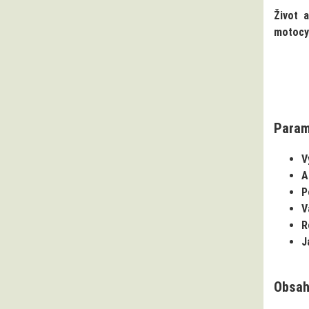
Život 
motocyk
Param
V
A
P
V
R
J
Obsah