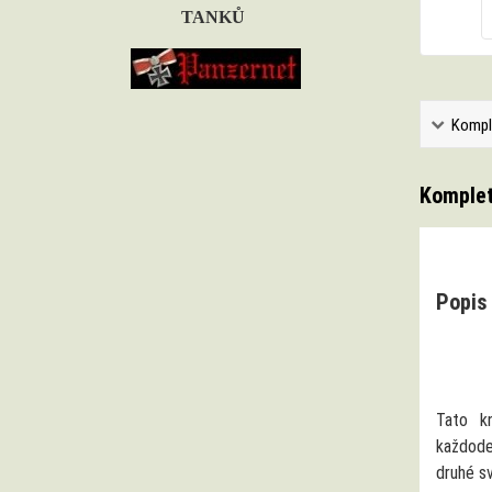
TANKŮ
Kompl
Komplet
Popis 
Tato kn
každode
druhé s