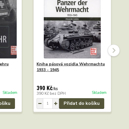
ehru
Kniha pásová vozidla Wehrmachtu
O
1933 - 1945
1
390 Kč
7
/
ks
Skladem
Skladem
390 Kč
bez DPH
7
ošíku
Přidat do košíku