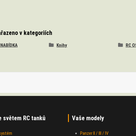
ařazeno v kategoriích
 NABÍDKA
Knihy
RC O
e světem RC tanků
Vaše modely
 systém
Panzer II / III / IV