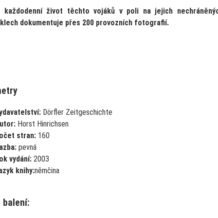
a každodenní život těchto vojáků v poli na jejich nechráněný
lech dokumentuje přes 200 provozních fotografií.
etry
ydavatelství:
Dörfler Zeitgeschichte
utor:
Horst Hinrichsen
očet stran:
160
azba:
pevná
ok vydání:
2003
azyk knihy:
němčina
 balení: