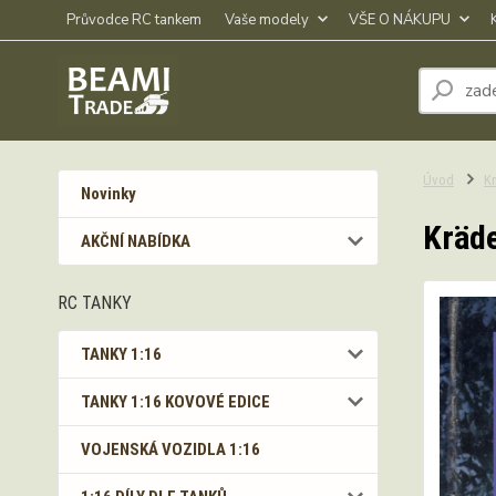
Průvodce RC tankem
Vaše modely
VŠE O NÁKUPU
Úvod
Kn
Novinky
Kräd
AKČNÍ NABÍDKA
RC TANKY
TANKY 1:16
TANKY 1:16 KOVOVÉ EDICE
VOJENSKÁ VOZIDLA 1:16