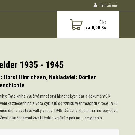
Přihlášení
0
ks
za
0,00 Kč
Melder 1935 - 1945
: Horst Hinrichsen, Nakladatel: Dörfler
geschichte
nihy: Tato kniha využívá množství historických dat a dokumentů k
vení každodenního života cyklistů od vzniku Wehrmachtu v roce 1935
once druhé světové války v roce 1945. Důraz je kladen na motocyklové
Život a každodenní život těchto vojáků v poli na ...
celý popis