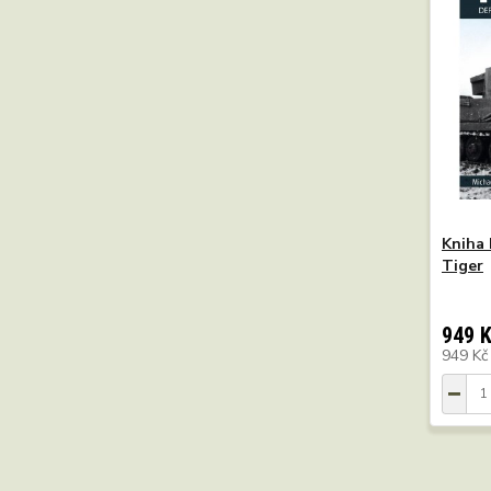
Kniha 
Tiger
949 
949 K