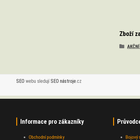
Zboží z
AKČNÍ
SEO
webu sledují
SEO nástroje
.cz
Informace pro zákazníky
Průvodc
Obchodní podmínky
Bojový