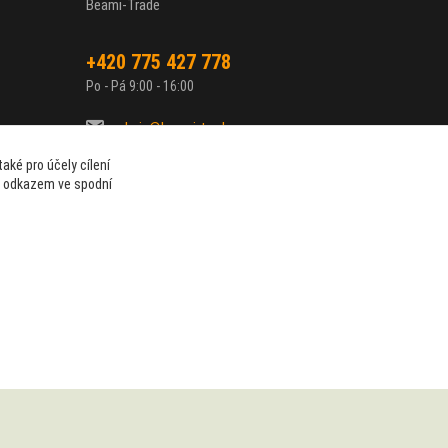
Beami-Trade
+420 775 427 778
Po - Pá 9:00 - 16:00
admin@beami-trade.cz
aké pro účely cílení
t odkazem ve spodní
Vytvořeno na
Eshop-rychle.cz