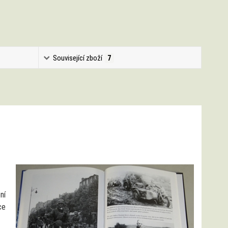
Související zboží
7
ní
ce