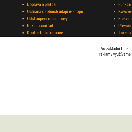
Doprava a platba
Funkce a
Ochrana osobních údajů e-shopu
Kovové 
Odstoupení od smlouvy
Frekven
Reklamační řád
Převod
Kontaktní informace
Torzní 
Pro základní funkčn
reklamy využíváme 
beami & coshboy © 2007-2026