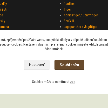
 díly
Panther
části
Tiger
ce
Königstiger / Stürmtiger
ovky
StuG III
ramena
Jagdpanther / Jagdtiger
T-34
KV-1 / KV-2 / KV-7
ost, zpříjemnění používání webu, analytické účely a v případě udělení souhlasu t
M26 Pershing
soubory cookies. Nastavení vlastních preferencí cookies můžete kdykoli upravi
části stránek.
M4A3 Sherman
IS-2
Half-track M-16
Souhlasím
Nastavení
Sd.Kfz. 251 "Hakl"
Souhlas můžete odmítnout
zde
.