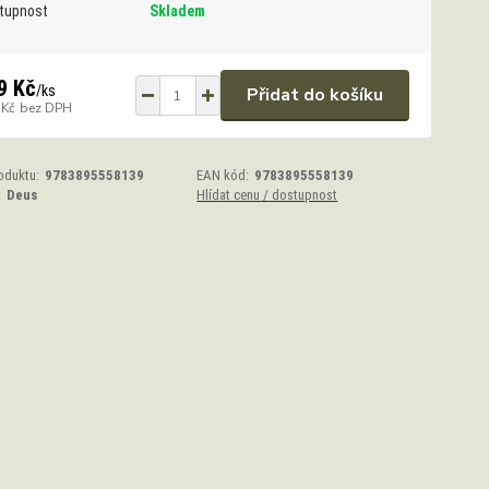
tupnost
Skladem
9 Kč
/
ks
Přidat do košíku
 Kč
bez DPH
oduktu:
9783895558139
EAN kód:
9783895558139
:
Deus
Hlídat cenu / dostupnost