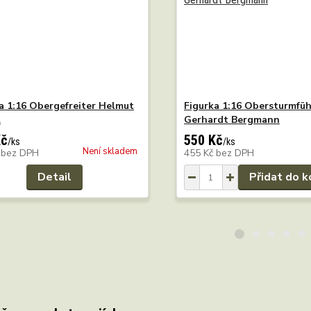
a 1:16 Obergefreiter Helmut
Figurka 1:16 Obersturmfüh
l
Gerhardt Bergmann
Kč
550 Kč
/
ks
/
ks
Není skladem
č
bez DPH
455 Kč
bez DPH
Detail
Přidat do k