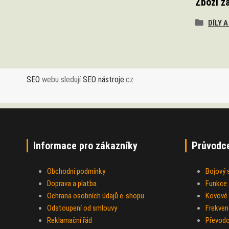
Zboží z
DÍLY 
SEO
webu sledují
SEO nástroje
.cz
Informace pro zákazníky
Průvodc
Obchodní podmínky
Bojový
Doprava a platba
Funkce a
Ochrana osobních údajů e-shopu
Kovové 
Odstoupení od smlouvy
Frekven
Reklamační řád
Převod