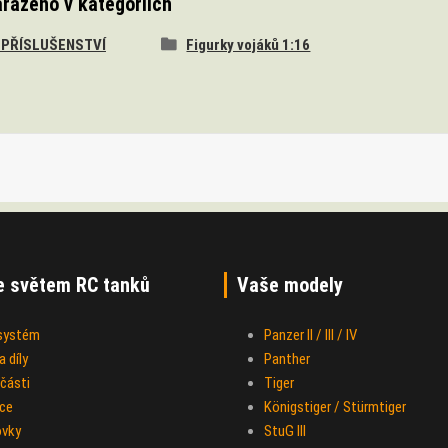
ařazeno v kategoriích
A PŘÍSLUŠENSTVÍ
Figurky vojáků 1:16
e světem RC tanků
Vaše modely
 systém
Panzer II / III / IV
 díly
Panther
části
Tiger
ce
Königstiger / Stürmtiger
ovky
StuG III