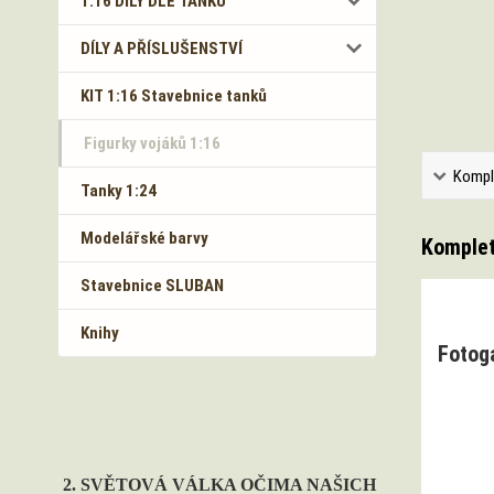
1:16 DÍLY DLE TANKŮ
DÍLY A PŘÍSLUŠENSTVÍ
KIT 1:16 Stavebnice tanků
Figurky vojáků 1:16
Kompl
Tanky 1:24
Modelářské barvy
Komplet
Stavebnice SLUBAN
Knihy
Fotog
2. SVĚTOVÁ VÁLKA OČIMA NAŠICH