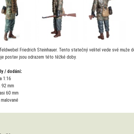
feldwebel Friedrich Steinhauer. Tento statečný velitel vede své muže do
eje postav jsou odrazem této těžké doby.
ly / dodání:
ka 1:16
a 92 mm
 asi 60 mm
 malované