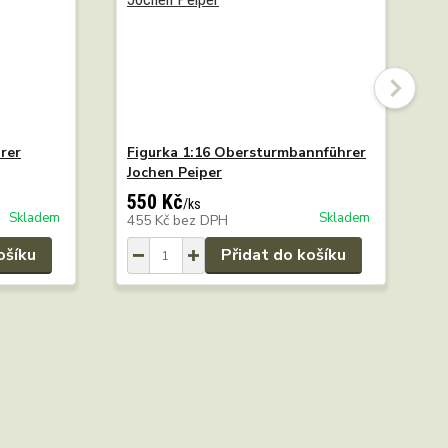
rer
Figurka 1:16 Obersturmbannführer
N
Jochen Peiper
550 Kč
1
/
ks
Skladem
Skladem
455 Kč
bez DPH
1
ošíku
Přidat do košíku