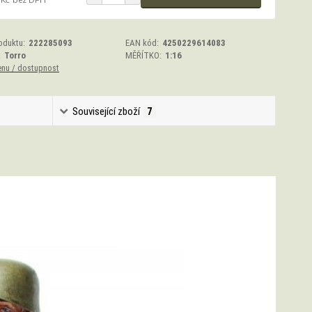
oduktu:
222285093
EAN kód:
4250229614083
:
Torro
MĚŘÍTKO:
1:16
enu / dostupnost
Související zboží
7