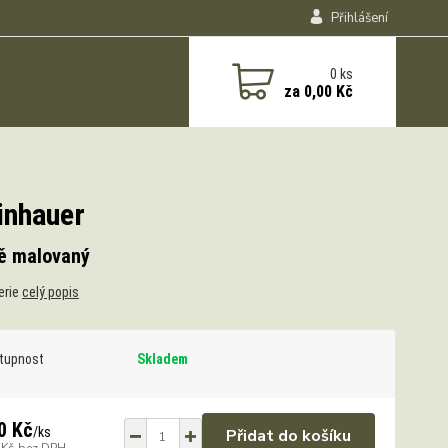
Přihlášení
0
ks
za
0,00 Kč
inhauer
ě malovaný
erie
celý popis
tupnost
Skladem
0 Kč
/
ks
Přidat do košíku
 Kč
bez DPH