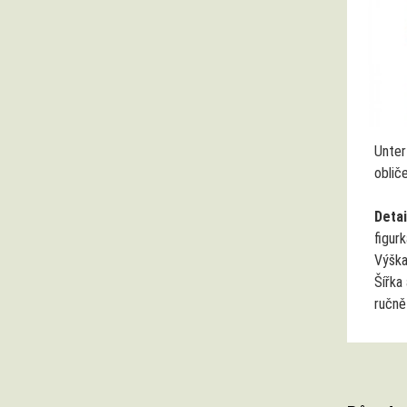
Unter
oblič
Detai
figur
Výšk
Šířka
ručně