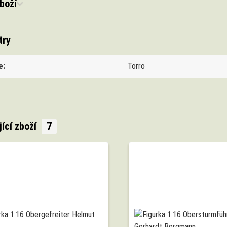
boží
try
e
Torro
jící zboží
7