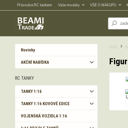
Průvodce RC tankem
Vaše modely
VŠE O NÁKUPU
Úvod
Fi
Novinky
Figur
AKČNÍ NABÍDKA
RC TANKY
TANKY 1:16
TANKY 1:16 KOVOVÉ EDICE
VOJENSKÁ VOZIDLA 1:16