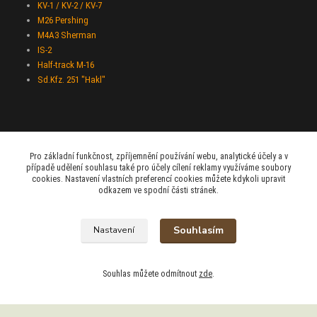
KV-1 / KV-2 / KV-7
M26 Pershing
M4A3 Sherman
IS-2
Half-track M-16
Sd.Kfz. 251 "Hakl"
Pro základní funkčnost, zpříjemnění používání webu, analytické účely a v
případě udělení souhlasu také pro účely cílení reklamy využíváme soubory
Beami-Trade
cookies. Nastavení vlastních preferencí cookies můžete kdykoli upravit
odkazem ve spodní části stránek.
+420 775 427 778
Po - Pá 9:00 - 16:00
Souhlasím
Nastavení
admin@beami-trade.cz
Souhlas můžete odmítnout
zde
.