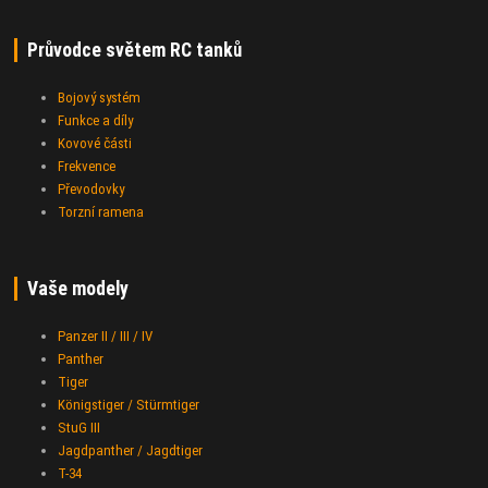
Průvodce světem RC tanků
Bojový systém
Funkce a díly
Kovové části
Frekvence
Převodovky
Torzní ramena
Vaše modely
Panzer II / III / IV
Panther
Tiger
Königstiger / Stürmtiger
StuG III
Jagdpanther / Jagdtiger
T-34