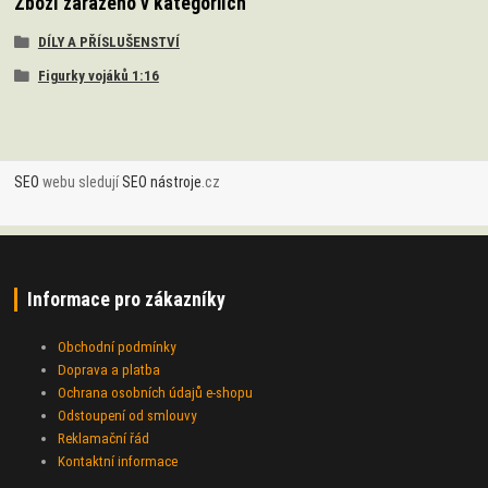
Zboží zařazeno v kategoriích
DÍLY A PŘÍSLUŠENSTVÍ
Figurky vojáků 1:16
SEO
webu sledují
SEO nástroje
.cz
Informace pro zákazníky
Obchodní podmínky
Doprava a platba
Ochrana osobních údajů e-shopu
Odstoupení od smlouvy
Reklamační řád
Kontaktní informace