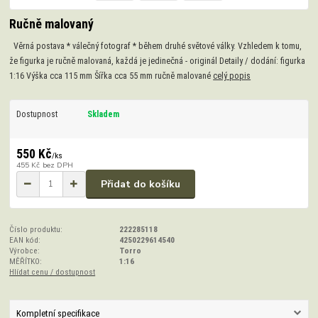
Ručně malovaný
Věrná postava * válečný fotograf * během druhé světové války. Vzhledem k tomu,
že figurka je ručně malovaná, každá je jedinečná - originál Detaily / dodání: figurka
1:16 Výška cca 115 mm Šířka cca 55 mm ručně malované
celý popis
Dostupnost
Skladem
550 Kč
/
ks
455 Kč
bez DPH
Přidat do košíku
Číslo produktu:
222285118
EAN kód:
4250229614540
Výrobce:
Torro
MĚŘÍTKO:
1:16
Hlídat cenu / dostupnost
Kompletní specifikace