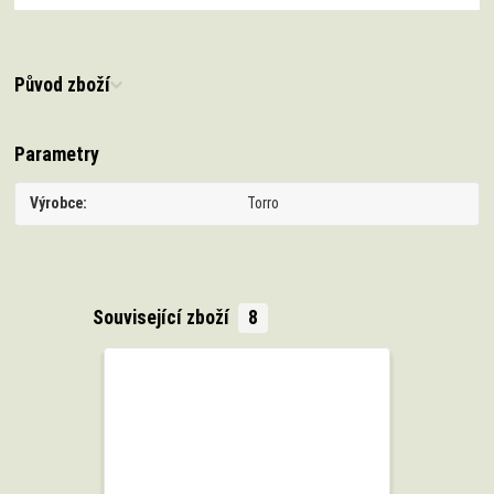
Původ zboží
Parametry
Výrobce
Torro
Související zboží
8