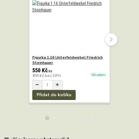
Figurka 1:16 Unterfeldwebel Friedrich
Figurka 1:
Steinhauer
Bergmann
550 Kč
550 Kč
/
ks
/
k
Skladem
455 Kč
bez DPH
455 Kč
bez
Přidat do košíku
Přidat 