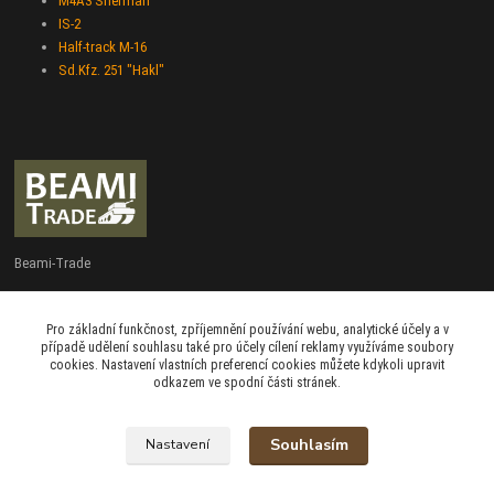
M4A3 Sherman
IS-2
Half-track M-16
Sd.Kfz. 251 "Hakl"
Beami-Trade
+420 775 427 778
Pro základní funkčnost, zpříjemnění používání webu, analytické účely a v
Po - Pá 9:00 - 16:00
případě udělení souhlasu také pro účely cílení reklamy využíváme soubory
cookies. Nastavení vlastních preferencí cookies můžete kdykoli upravit
admin@beami-trade.cz
odkazem ve spodní části stránek.
Souhlasím
Nastavení