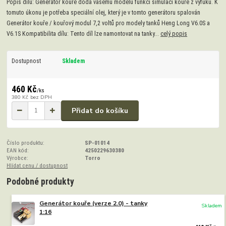
Popis dílu: Generátor kouře dodá vašemu modelu funkci simulaci kouře z výfuků. K
tomuto úkonu je potřeba speciální olej, který je v tomto generátoru spalován
Generátor kouře / kouřový modul 7,2 voltů pro modely tanků Heng Long V6.0S a
V6.1S Kompatibilita dílu: Tento díl lze namontovat na tanky...
celý popis
Dostupnost
Skladem
460 Kč
/
ks
380 Kč
bez DPH
Přidat do košíku
Číslo produktu:
SP-01014
EAN kód:
4250229630380
Výrobce:
Torro
Hlídat cenu / dostupnost
Podobné produkty
Generátor kouře (verze 2.0) - tanky
Skladem
1:16