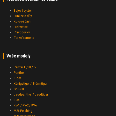
Bojový systém
Funkce a díly
Kovové části
Frekvence
Převodovky
Torzní ramena
Vaše modely
Panzer II / III / IV
Panther
Tiger
Königstiger / Stürmtiger
StuG III
Jagdpanther / Jagdtiger
T-34
KV-1 / KV-2 / KV-7
M26 Pershing