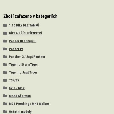
Zboží zařazeno v kategoriích
1:16 DÍLY DLE TANKŮ
DÍLY A PŘÍSLUŠENSTVÍ
Panzer III / Stug III
Panzer IV
Panther G / JagdPanther
Tiger I / SturmTiger
Tiger II / JagdTiger
T34/85
KV-1 / KV-2
M4A3 Sherman
M26 Pershing / M41 Walker
Ostatní modely