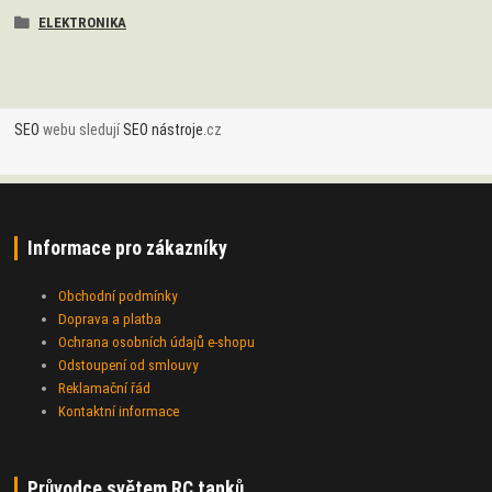
ELEKTRONIKA
SEO
webu sledují
SEO nástroje
.cz
Informace pro zákazníky
Obchodní podmínky
Doprava a platba
Ochrana osobních údajů e-shopu
Odstoupení od smlouvy
Reklamační řád
Kontaktní informace
Průvodce světem RC tanků