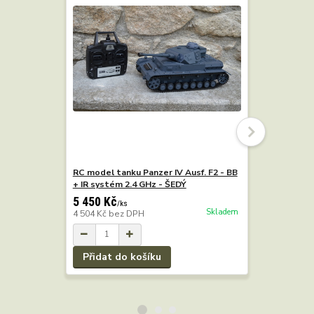
RC model tanku Panzer IV Ausf. F2 - BB
RC model t
+ IR systém 2.4 GHz - ŠEDÝ
+ IR, 2.4 
5 450 Kč
7 290 Kč
/
ks
Skladem
4 504 Kč
bez DPH
6 025 Kč
b
Přidat do košíku
Přidat 