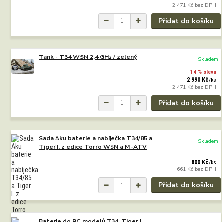
2 471 Kč
bez DPH
Přidat do košíku
Tank - T34 WSN 2,4 GHz / zelený
Skladem
14 % sleva
2 990 Kč
/
ks
2 471 Kč
bez DPH
Přidat do košíku
Sada Aku baterie a nabíječka T34/85 a
Skladem
Tiger I. z edice Torro WSN a M-ATV
800 Kč
/
ks
661 Kč
bez DPH
Přidat do košíku
Baterie do RC modelů T34, Tiger I.