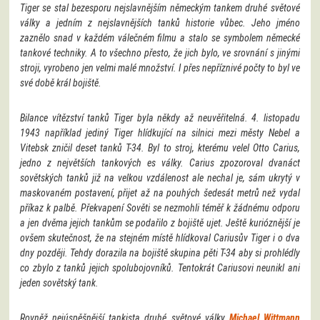
Tiger se stal bezesporu nejslavnějším německým tankem druhé světové
války a jedním z nejslavnějších tanků historie vůbec. Jeho jméno
zaznělo snad v každém válečném filmu a stalo se symbolem německé
tankové techniky. A to všechno přesto, že jich bylo, ve srovnání s jinými
stroji, vyrobeno jen velmi malé množství. I přes nepříznivé počty to byl ve
své době král bojiště.
Bilance vítězství tanků Tiger byla někdy až neuvěřitelná. 4. listopadu
1943 například jediný Tiger hlídkující na silnici mezi městy Nebel a
Vitebsk zničil deset tanků T-34. Byl to stroj, kterému velel Otto Carius,
jedno z největších tankových es války. Carius zpozoroval dvanáct
sovětských tanků již na velkou vzdálenost ale nechal je, sám ukrytý v
maskovaném postavení, přijet až na pouhých šedesát metrů než vydal
příkaz k palbě. Překvapení Sověti se nezmohli téměř k žádnému odporu
a jen dvěma jejich tankům se podařilo z bojiště ujet. Ještě kurióznější je
ovšem skutečnost, že na stejném místě hlídkoval Cariusův Tiger i o dva
dny později. Tehdy dorazila na bojiště skupina pěti T-34 aby si prohlédly
co zbylo z tanků jejich spolubojovníků. Tentokrát Cariusovi neunikl ani
jeden sovětský tank.
Rovněž nejúspěšnější tankista druhé světové války
Michael Wittmann