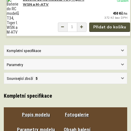
Skladem
WSN a M-ATV
450 Kč
/
ks
372 Kč
bez DPH
Přidat do košíku
Kompletní specifikace
Parametry
Související zboží
5
Kompletní specifikace
Popis modelu
Fotogalerie
Parametry modelu
Obsah balení