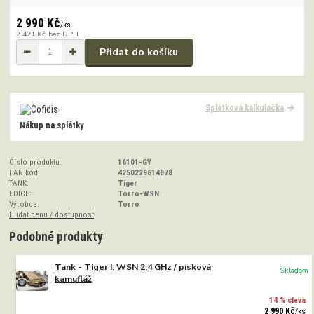
2 990 Kč
/
ks
2 471 Kč
bez DPH
Přidat do košíku
Splátková kalkulačka
Nákup na splátky
Číslo produktu:
16101-GY
EAN kód:
4250229614878
TANK:
Tiger
EDICE:
Torro-WSN
Výrobce:
Torro
Hlídat cenu / dostupnost
Podobné produkty
Tank - Tiger I. WSN 2,4 GHz / písková
Skladem
kamufláž
14 % sleva
2 990 Kč
/
ks