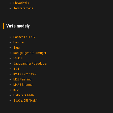
Převodovky
Torzní ramena
Vaše modely
Panzer II / III / IV
Panther
Tiger
Königstiger / Stürmtiger
StuG III
Jagdpanther / Jagdtiger
T-34
KV-1 / KV-2 / KV-7
M26 Pershing
M4A3 Sherman
IS-2
Half-track M-16
Sd.Kfz. 251 "Hakl"