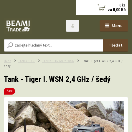
0
ks
za
0,00 Kč
Menu
Hledat
Úvod
TANKY 1:16
TANKY 1:16 Torro WSN
Tank - Tiger I. WSN 2,4 GHz /
šedý
Tank - Tiger I. WSN 2,4 GHz / šedý
Akce