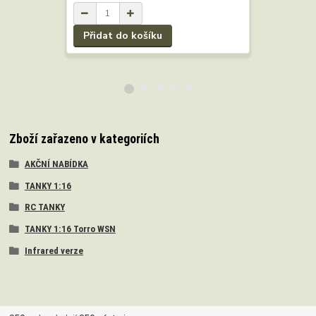
Přidat do košíku
Přidat 
Zboží zařazeno v kategoriích
AKČNÍ NABÍDKA
TANKY 1:16
RC TANKY
TANKY 1:16 Torro WSN
Infrared verze