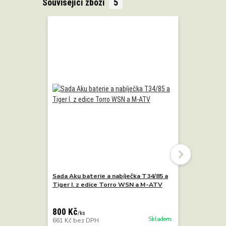
Související zboží
5
Sada Aku baterie a nabíječka T34/85 a
Torzní ra
Tiger I. z edice Torro WSN a M-ATV
Trumpete
800 Kč
550 Kč
/
ks
/
k
Skladem
661 Kč
bez DPH
455 Kč
bez