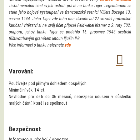
získal nemalou část svých ostruh právě na tanku Tiger. Legendárním se
stalo jeho bojové vystoupení ve francouzské vesnici Villers Bocage 13.
června 1944. Jeho Tiger zde toho dne zlikvidoval 27 vozidel protivníka!
Kuriózní vítězství si na svůj účet připsal Feldwebel Kramer z 2. roty 502.
praporu, jehož tanku Tiger se podařilo 16. prosince 1943 sestřelit
tříštivotrhavým granátem letoun Iljušin Il-2.
Více informací o tanku naleznete
zde
Varování:
Používejte pod přímým dohledem dospělých.
Minimální věk: 14 let.
Nevhodné pro děti do 36 měsíců, nebezpečí udušení v důsledku
malých částí, které lze spolknout
Bezpečnost
Informace o výrobci / dovozce