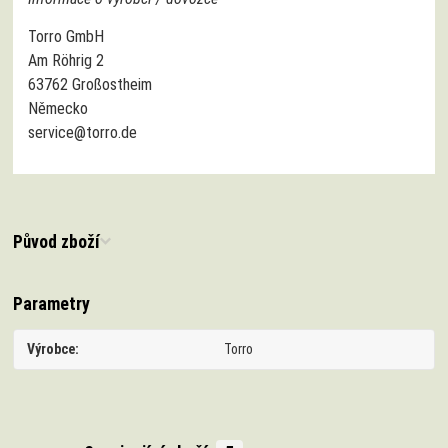
Torro GmbH
Am Röhrig 2
63762 Großostheim
Německo
service@torro.de
Původ zboží
Parametry
Výrobce
Torro