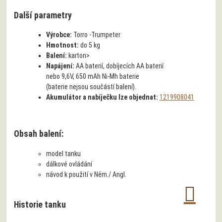
Další parametry
Výrobce:
Torro -Trumpeter
Hmotnost:
do 5 kg
Balení:
karton>
Napájení:
AA baterií, dobíjecích AA baterií
nebo 9,6V, 650 mAh Ni-Mh baterie
(baterie nejsou součástí balení).
Akumulátor a nabíječku lze objednat:
1219908041
Obsah balení:
model tanku
dálkové ovládání
návod k použití v Něm./ Angl.
Historie tanku