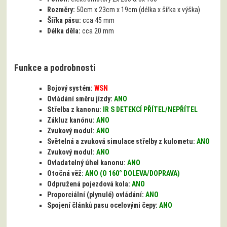
Rozměry:
50cm x 23cm x 19cm (délka x šířka x výška)
Šířka pásu:
cca 45 mm
Délka děla:
cca 20 mm
Funkce a podrobnosti
Bojový systém:
WSN
Ovládání směru jízdy:
ANO
Střelba z kanonu:
IR S DETEKCÍ PŘÍTEL/NEPŘÍTEL
Zákluz kanónu:
ANO
Zvukový modul:
ANO
Světelná a zvuková simulace střelby z kulometu:
ANO
Zvukový modul:
ANO
Ovladatelný úhel kanonu:
ANO
Otočná věž:
ANO (O 160° DOLEVA/DOPRAVA)
Odpružená pojezdová kola:
ANO
Proporciální (plynulé) ovládání:
ANO
Spojení článků pasu ocelovými čepy:
ANO