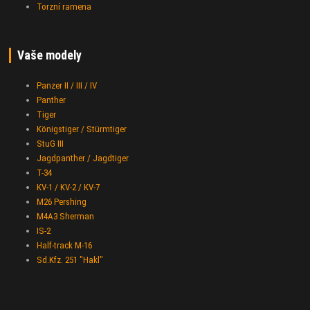
Torzní ramena
Vaše modely
Panzer II / III / IV
Panther
Tiger
Königstiger / Stürmtiger
StuG III
Jagdpanther / Jagdtiger
T-34
KV-1 / KV-2 / KV-7
M26 Pershing
M4A3 Sherman
IS-2
Half-track M-16
Sd.Kfz. 251 "Hakl"