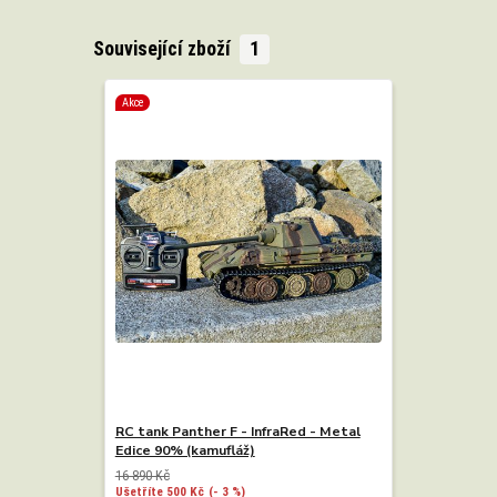
Související zboží
1
Akce
RC tank Panther F - InfraRed - Metal
Edice 90% (kamufláž)
16 890 Kč
Ušetříte 500 Kč
(- 3 %)