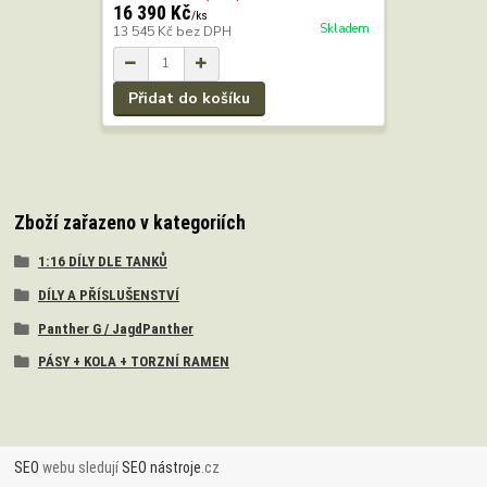
16 390 Kč
/
ks
Skladem
13 545 Kč
bez DPH
Přidat do košíku
Zboží zařazeno v kategoriích
1:16 DÍLY DLE TANKŮ
DÍLY A PŘÍSLUŠENSTVÍ
Panther G / JagdPanther
PÁSY + KOLA + TORZNÍ RAMEN
SEO
webu sledují
SEO nástroje
.cz