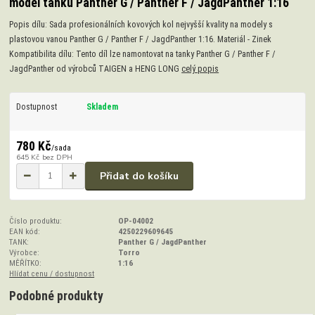
model tanku Panther G / Panther F / JagdPanther 1:16
Popis dílu: Sada profesionálních kovových kol nejvyšší kvality na modely s
plastovou vanou Panther G / Panther F / JagdPanther 1:16. Materiál - Zinek
Kompatibilita dílu: Tento díl lze namontovat na tanky Panther G / Panther F /
JagdPanther od výrobců TAIGEN a HENG LONG
celý popis
Dostupnost
Skladem
780 Kč
/
sada
645 Kč
bez DPH
Přidat do košíku
Číslo produktu:
OP-04002
EAN kód:
4250229609645
TANK:
Panther G / JagdPanther
Výrobce:
Torro
MĚŘÍTKO:
1:16
Hlídat cenu / dostupnost
Podobné produkty