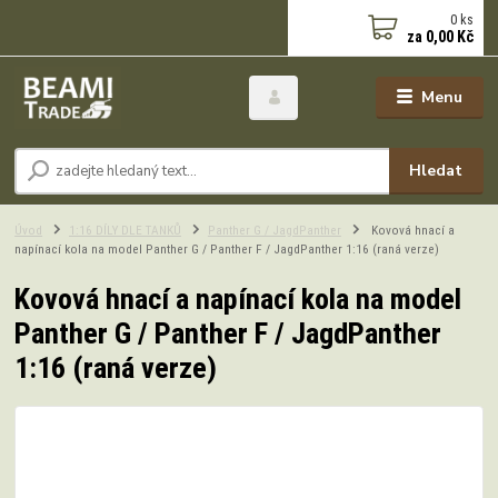
0
ks
za
0,00 Kč
Menu
Hledat
Úvod
1:16 DÍLY DLE TANKŮ
Panther G / JagdPanther
Kovová hnací a
napínací kola na model Panther G / Panther F / JagdPanther 1:16 (raná verze)
Kovová hnací a napínací kola na model
Panther G / Panther F / JagdPanther
1:16 (raná verze)