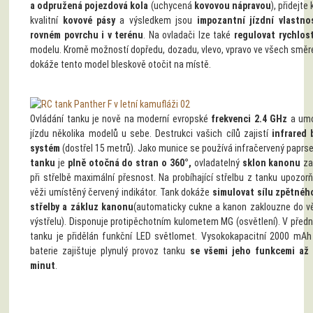
a odpružená pojezdová kola
(uchycená
kovovou nápravou
), přidejte
kvalitní
kovové pásy
a výsledkem jsou
impozantní jízdní vlastno
rovném povrchu i v terénu
. Na ovladači lze také
regulovat rychlost
modelu. Kromě možností dopředu, dozadu, vlevo, vpravo ve všech směr
dokáže tento model bleskově otočit na místě.
Ovládání tanku je nově na moderní evropské
frekvenci 2.4 GHz
a umo
jízdu několika modelů u sebe. Destrukci vašich cílů zajistí
infrared 
systém
(dostřel 15 metrů). Jako munice se používá infračervený paprs
tanku
je
plně otočná do stran o 360°,
ovladatelný
sklon kanonu
za
při střelbě maximální přesnost. Na probíhající střelbu z tanku upozor
věži umístěný červený indikátor. Tank dokáže
simulovat sílu zpětnéh
střelby a zákluz kanonu
(automaticky cukne a kanon zaklouzne do v
výstřelu). Disponuje protipěchotním kulometem MG (osvětlení). V předn
tanku je přidělán funkční LED světlomet. Vysokokapacitní 2000 mAh
baterie zajištuje plynulý provoz tanku
se všemi jeho funkcemi až
minut
.