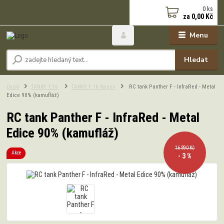
0
ks
za
0,00 Kč
Menu
Hledat
Úvod
TANKY 1:16
TANKY 1:16 Taigen
RC tank Panther F - InfraRed - Metal
Edice 90% (kamufláž)
RC tank Panther F - InfraRed - Metal
Edice 90% (kamufláž)
16 890 Kč
Akce
- 3 %