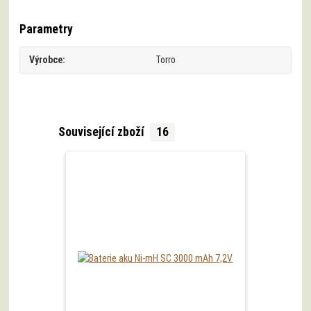
Parametry
Výrobce
Torro
Související zboží
16