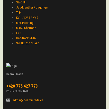
StuG III
Jagdpanther / Jagdtiger
T-34
KV-1 / KV-2 / KV-7
M26 Pershing
M4A3 Sherman
IS-2
Half-track M-16
Sd.Kfz. 251 "Hakl"
Beami-Trade
+420 775 427 778
Po - Pá 9:00 - 16:00
admin@beami-trade.cz