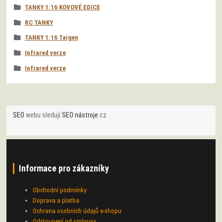
TANKY 1:16 KOVOVÉ EDICE
RC TANKY
TANKY 1:16 Taigen
Infrared verze
Infrared verze
SEO
webu sledují
SEO nástroje
.cz
Informace pro zákazníky
Obchodní podmínky
Doprava a platba
Ochrana osobních údajů e-shopu
Odstoupení od smlouvy