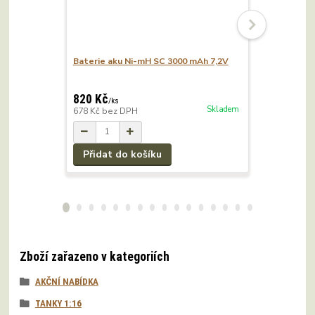
Baterie aku Ni-mH SC 3000 mAh 7,2V
Automat na
tanky Heng
820 Kč
370 Kč
/
ks
/
k
Skladem
678 Kč
bez DPH
306 Kč
bez
Přidat do košíku
Přidat 
Zboží zařazeno v kategoriích
AKČNÍ NABÍDKA
TANKY 1:16