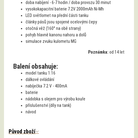
doba nabíjení - 6-7 hodin / doba provozu 30 minut
vysokokapacitní baterie 7.2V 2000mAh Ni-Mh
LED světlomet na přední části tanku
články pásů jsou spojené ocelovými čepy
otočná věž (160° na obě strany)
pohyb hlavně kanonu nahoru a dolů
simulace zvuku kulometu MG
Poznámka:
od 14 let
Balení obsahuje:
model tanku 1:16
dálkové ovládání
nabíječka 7.2 V - 400mA
baterie
nádobka s olejem pro výrobu kouře
příslušenství (díly na tank)
návod
Původ zboží