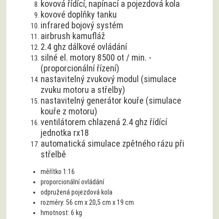
kovová řídící, napínací a pojezdová kola
kovové doplňky tanku
infrared bojový systém
airbrush kamufláž
2.4 ghz dálkové ovládání
silné el. motory 8500 ot / min. -
(proporcionální řízení)
nastavitelný zvukový modul (simulace
zvuku motoru a střelby)
nastavitelný generátor kouře (simulace
kouře z motoru)
ventilátorem chlazená 2.4 ghz řídící
jednotka rx18
automatická simulace zpětného rázu při
střelbě
měřítko 1:16
proporcionální ovládání
odpružená pojezdová kola
rozměry: 56 cm x 20,5 cm x 19 cm
hmotnost: 6 kg