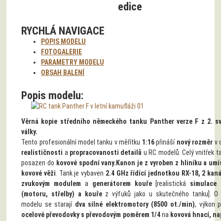
edice
RYCHLÁ NAVIGACE
POPIS MODELU
FOTOGALERIE
PARAMETRY MODELU
OBSAH BALENÍ
Popis modelu:
Věrná kopie středního německého tanku Panther verze F z 2. s
války.
Tento profesionální model tanku v měřítku
1:16
přináší
nový rozměr
v 
realističnosti
a
propracovanosti detailů
u RC modelů. Celý vnitřek t
posazen do
kovové spodní vany.
Kanon je z vyroben z hliníku a umí
kovové věži
. Tank je vybaven
2.4 GHz řídící jednotkou RX-18, 2 kan
zvukovým modulem
a
generátorem kouře
[realistická
simulace 
(motoru, střelby) a kouře
z výfuků jako u skutečného tanku]. O
modelu se starají
dva silné elektromotory (8500 ot./min)
, výkon p
ocelové převodovky s převodovým poměrem 1/4
na
kovová hnací, na