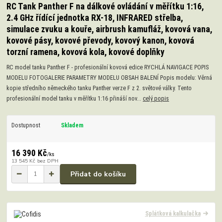
RC Tank Panther F na dálkové ovládání v měřítku 1:16,
2.4 GHz řídící jednotka RX-18, INFRARED střelba,
simulace zvuku a kouře, airbrush kamufláž, kovová vana,
kovové pásy, kovové převody, kovový kanon, kovová
torzní ramena, kovová kola, kovové doplňky
RC model tanku Panther F - profesionální kovová edice RYCHLÁ NAVIGACE POPIS
MODELU FOTOGALERIE PARAMETRY MODELU OBSAH BALENÍ Popis modelu: Věrná
kopie středního německého tanku Panther verze F z 2. světové války. Tento
profesionální model tanku v měřítku 1:16 přináší nov...
celý popis
Dostupnost
Skladem
16 390 Kč
/
ks
13 545 Kč
bez DPH
Přidat do košíku
Splátková kalkulačka