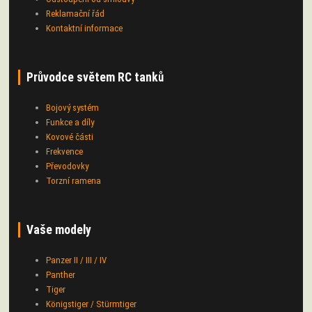
Reklamační řád
Kontaktní informace
Průvodce světem RC tanků
Bojový systém
Funkce a díly
Kovové části
Frekvence
Převodovky
Torzní ramena
Vaše modely
Panzer II / III / IV
Panther
Tiger
Königstiger / Stürmtiger