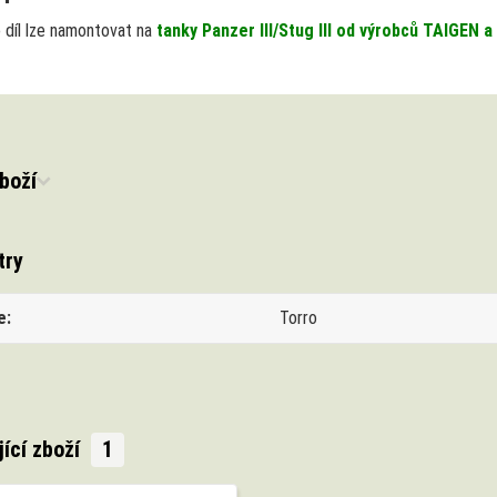
 díl lze namontovat na
tanky Panzer III/Stug III od výrobců TAIGEN
boží
try
e
Torro
jící zboží
1