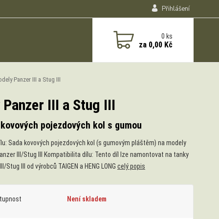
Přihlášení
0
ks
za
0,00 Kč
ly Panzer III a Stug III
anzer III a Stug III
 kovových pojezdových kol s gumou
ílu: Sada kovových pojezdových kol (s gumovým pláštěm) na modely
nzer III/Stug III Kompatibilita dílu: Tento díl lze namontovat na tanky
III/Stug III od výrobců TAIGEN a HENG LONG
celý popis
tupnost
Není skladem