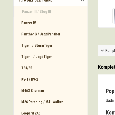
1:16 DÍLY DLE TANKŮ
Panzer III / Stug III
Panzer IV
Panther G / JagdPanther
Tiger I / SturmTiger
Kompl
Tiger II / JagdTiger
Komplet
T34/85
KV-1 / KV-2
Popi
M4A3 Sherman
Sada
M26 Pershing / M41 Walker
Komp
Leopard 2A6