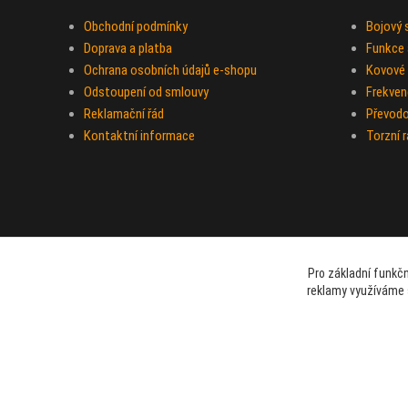
Obchodní podmínky
Bojový
Doprava a platba
Funkce a
Ochrana osobních údajů e-shopu
Kovové 
Odstoupení od smlouvy
Frekven
Reklamační řád
Převod
Kontaktní informace
Torzní 
Pro základní funkčn
reklamy využíváme 