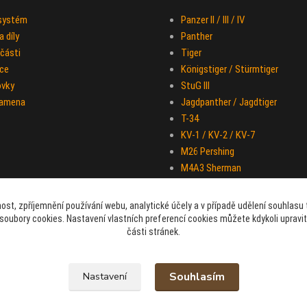
 systém
Panzer II / III / IV
 díly
Panther
části
Tiger
ce
Königstiger / Stürmtiger
ovky
StuG III
ramena
Jagdpanther / Jagdtiger
T-34
KV-1 / KV-2 / KV-7
M26 Pershing
M4A3 Sherman
IS-2
Half-track M-16
ost, zpříjemnění používání webu, analytické účely a v případě udělení souhlasu t
Sd.Kfz. 251 "Hakl"
soubory cookies. Nastavení vlastních preferencí cookies můžete kdykoli upravi
části stránek.
Souhlasím
Nastavení