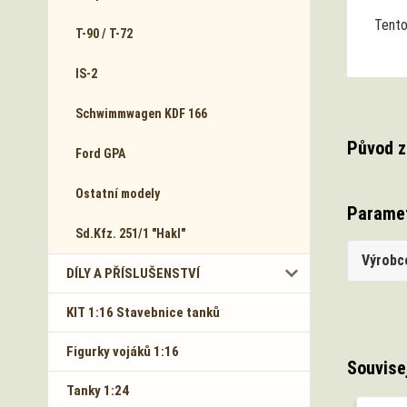
Tento
T-90 / T-72
IS-2
Schwimmwagen KDF 166
Původ z
Ford GPA
Ostatní modely
Parame
Sd.Kfz. 251/1 "Hakl"
Výrobc
DÍLY A PŘÍSLUŠENSTVÍ
KIT 1:16 Stavebnice tanků
Figurky vojáků 1:16
Souvise
Tanky 1:24