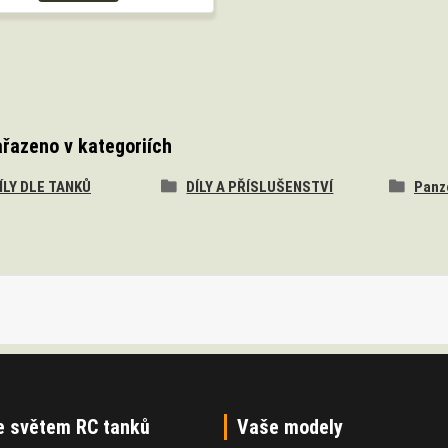
ařazeno v kategoriích
DÍLY DLE TANKŮ
DÍLY A PŘÍSLUŠENSTVÍ
Panzer
e světem RC tanků
Vaše modely