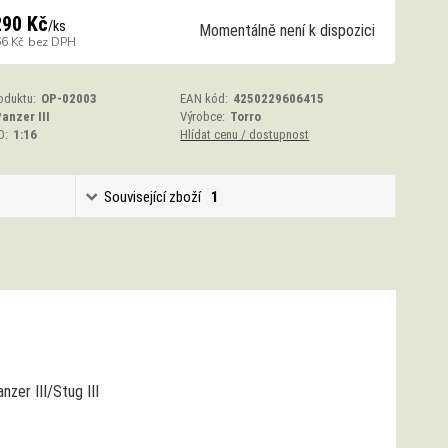
290 Kč
/
ks
Momentálně není k dispozici
66 Kč
bez DPH
oduktu:
OP-02003
EAN kód:
4250229606415
anzer III
Výrobce:
Torro
O:
1:16
Hlídat cenu / dostupnost
Související zboží
1
zer III/Stug III