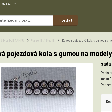
KONTAKTY
Hledat
:16 DÍLY DLE TANKŮ
Panzer III / Stug III
Kovová pojezdová kola s gumou na mode
á pojezdová kola s gumou na modely P
sada
Popis d
tanku Pa
Panzer 
Dos