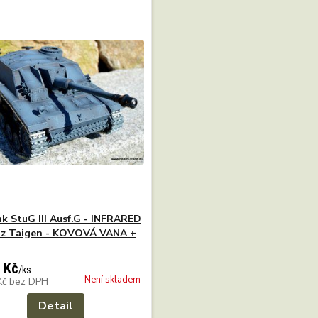
k StuG III Ausf.G - INFRARED
Hz Taigen - KOVOVÁ VANA +
 Kč
/
ks
Není skladem
Kč
bez DPH
Detail