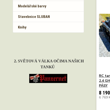
Modelářské barvy
Stavebnice SLUBAN
Knihy
2. SVĚTOVÁ VÁLKA OČIMA NAŠICH
TANKŮ
RC tan
2.4 G
PÁSY
8 190
6 769 