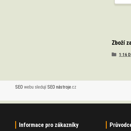
Zboží z
1:16 
SEO
webu sledují
SEO nástroje
.cz
Informace pro zákazníky
Průvodc