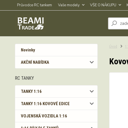
Průvodce RC tankem
Vaše modely
VŠE O NÁKUPU
Úvod
1
Novinky
Kovov
AKČNÍ NABÍDKA
RC TANKY
TANKY 1:16
TANKY 1:16 KOVOVÉ EDICE
VOJENSKÁ VOZIDLA 1:16