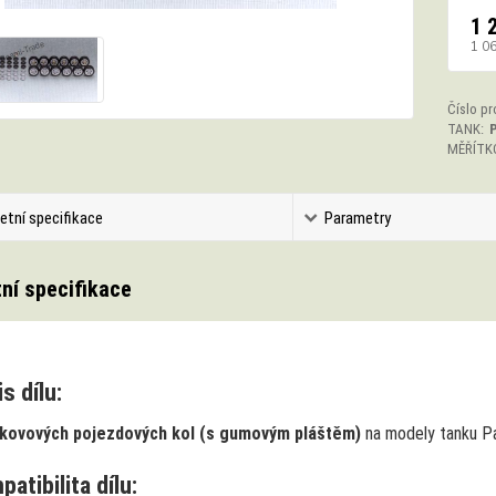
1 
1 0
Číslo pr
TANK:
P
MĚŘÍTK
etní specifikace
Parametry
ní specifikace
s dílu:
kovových pojezdových kol (s gumovým pláštěm)
na modely tanku Pan
atibilita dílu: