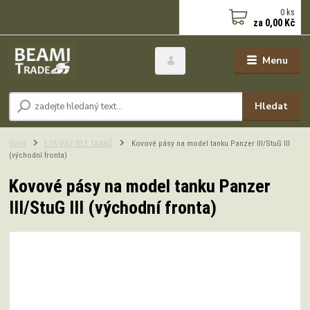
0
ks
za
0,00 Kč
Menu
Hledat
Úvod
1:16 DÍLY DLE TANKŮ
Kovové pásy na model tanku Panzer III/StuG III
(východní fronta)
Kovové pásy na model tanku Panzer
III/StuG III (východní fronta)