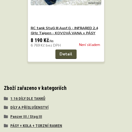
RC tank StuG III Ausf.G - INFRARED 2.4
GHz Taigen - KOVOVÁ VANA + PÁSY
8 190 Kč
/
ks
Není skladem
6 769 Kč
bez DPH
Detail
Zboží zařazeno v kategoriích
1:16 DÍLY DLE TANKŮ
DÍLY A PŘÍSLUŠENSTVÍ
Panzer III / Stug III
PÁSY + KOLA + TORZNÍ RAMEN