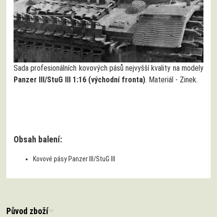
Sada profesionálních kovových pásů nejvyšší kvality na modely
Panzer III/StuG III 1:16 (východní fronta)
. Materiál - Zinek.
alt="Kovové pásy - východní fronta na tanky Panzer III a StuG III"
width="420" />
Obsah balení:
Kovové pásy Panzer III/StuG III
Původ zboží