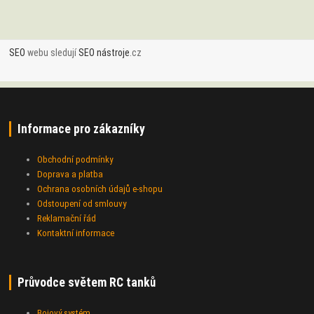
SEO
webu sledují
SEO nástroje
.cz
Informace pro zákazníky
Obchodní podmínky
Doprava a platba
Ochrana osobních údajů e-shopu
Odstoupení od smlouvy
Reklamační řád
Kontaktní informace
Průvodce světem RC tanků
Bojový systém