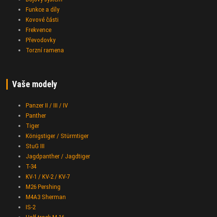
Funkce a díly
Kovové části
Frekvence
Převodovky
Torzní ramena
Vaše modely
Panzer II / III / IV
Panther
Tiger
Königstiger / Stürmtiger
StuG III
Jagdpanther / Jagdtiger
T-34
KV-1 / KV-2 / KV-7
M26 Pershing
M4A3 Sherman
IS-2