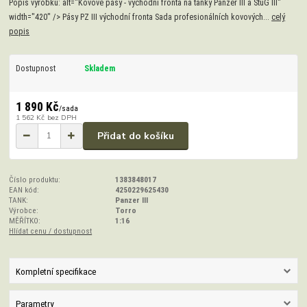
Popis výrobku: alt="Kovové pásy - východní fronta na tanky Panzer III a StuG III"
width="420" /> Pásy PZ III východní fronta Sada profesionálních kovových...
celý
popis
Dostupnost
Skladem
1 890 Kč
/
sada
1 562 Kč
bez DPH
Přidat do košíku
Číslo produktu:
1383848017
EAN kód:
4250229625430
TANK:
Panzer III
Výrobce:
Torro
MĚŘÍTKO:
1:16
Hlídat cenu / dostupnost
Kompletní specifikace
Parametry