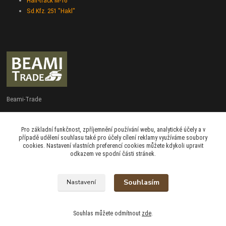
Half-track M-16
Sd.Kfz. 251 "Hakl"
Beami-Trade
+420 775 427 778
Pro základní funkčnost, zpříjemnění používání webu, analytické účely a v
Po - Pá 9:00 - 16:00
případě udělení souhlasu také pro účely cílení reklamy využíváme soubory
cookies. Nastavení vlastních preferencí cookies můžete kdykoli upravit
admin@beami-trade.cz
odkazem ve spodní části stránek.
Souhlasím
Nastavení
beami & coshboy © 2007-2026
Souhlas můžete odmítnout
zde
.
Vytvořeno na
Eshop-rychle.cz