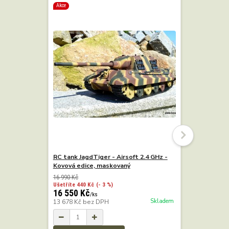
Akce
RC tank JagdTiger - Airsoft 2.4 GHz -
RC tank TI
Kovová edice, maskovaný
GHz - šedý
16 990 Kč
Ušetříte 440 Kč
(- 3 %)
16 550 Kč
10 800 K
/
ks
Skladem
13 678 Kč
bez DPH
8 926 Kč
b