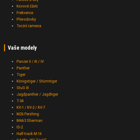
Kovové části
Frekvence
Převodovky
Torzní ramena
Vaše modely
Panzer II / III / IV
Panther
Tiger
Königstiger / Stürmtiger
StuG III
Jagdpanther / Jagdtiger
T-34
KV-1 / KV-2 / KV-7
M26 Pershing
M4A3 Sherman
IS-2
Half-track M-16