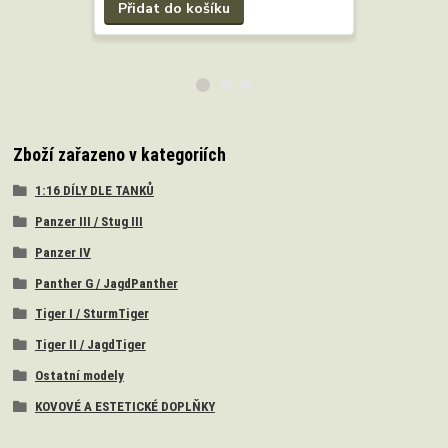
Přidat do košíku
Přidat 
Zboží zařazeno v kategoriích
1:16 DÍLY DLE TANKŮ
Panzer III / Stug III
Panzer IV
Panther G / JagdPanther
Tiger I / SturmTiger
Tiger II / JagdTiger
Ostatní modely
KOVOVÉ A ESTETICKÉ DOPLŇKY