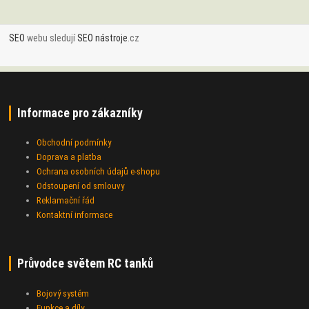
SEO
webu sledují
SEO nástroje
.cz
Informace pro zákazníky
Obchodní podmínky
Doprava a platba
Ochrana osobních údajů e-shopu
Odstoupení od smlouvy
Reklamační řád
Kontaktní informace
Průvodce světem RC tanků
Bojový systém
Funkce a díly