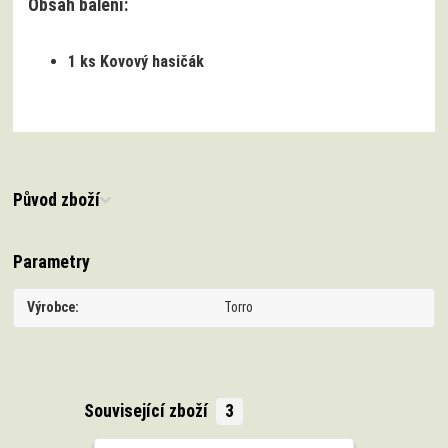
Obsah balení:
1 ks Kovový hasičák
Původ zboží
Parametry
Výrobce
Torro
Související zboží
3