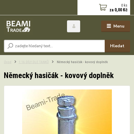
0
ks
za
0,00 Kč
Menu
Hledat
Úvod
1:16 DÍLY DLE TANKŮ
Německý hasičák - kovový doplněk
Německý hasičák - kovový doplněk