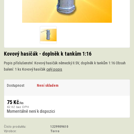
Kovový hasičák - doplněk k tankům 1:16
Popis příslušenství: Kovový hasičák německý II.SV, doplněk k tankům 1:16 Obsah
balení: 1 ks Kovový hasičák
celý popis
Dostupnost
Není skladem
75 Kč
/
ks
62 Kč
bez DPH
Momentálně není k dispozici
Číslo produktu:
1229909610
Výrobce:
Torro