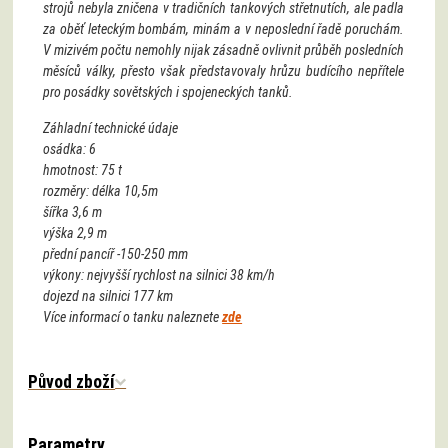
V mizivém počtu nemohly nijak zásadně ovlivnit průběh posledních
měsíců války, přesto však představovaly hrůzu budícího nepřítele
pro posádky sovětských i spojeneckých tanků.
Záhladní technické údaje
osádka: 6
hmotnost: 75 t
rozměry: délka 10,5m
šířka 3,6 m
výška 2,9 m
přední pancíř -150-250 mm
výkony: nejvyšší rychlost na silnici 38 km/h
dojezd na silnici 177 km
Více informací o tanku naleznete
zde
Původ zboží
Parametry