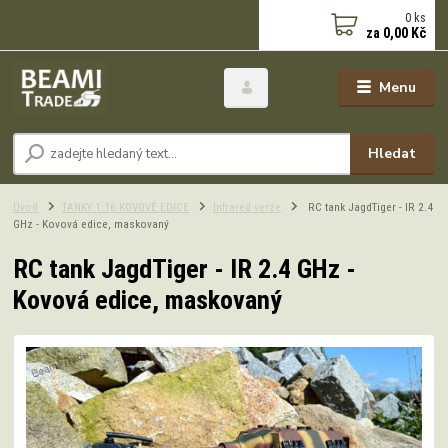
0
ks
za
0,00 Kč
Menu
Hledat
Úvod
TANKY 1:16 KOVOVÉ EDICE
Infrared verze
RC tank JagdTiger - IR 2.4
GHz - Kovová edice, maskovaný
RC tank JagdTiger - IR 2.4 GHz -
Kovová edice, maskovaný