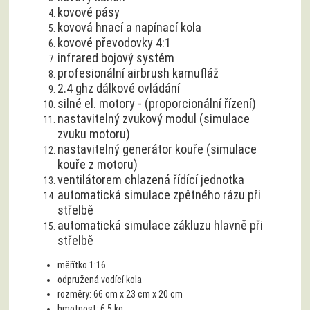
kovová hnací a napínací kola
kovové převodovky 4:1
infrared bojový systém
profesionální airbrush kamufláž
2.4 ghz dálkové ovládání
silné el. motory - (proporcionální řízení)
nastavitelný zvukový modul (simulace
zvuku motoru)
nastavitelný generátor kouře (simulace
kouře z motoru)
ventilátorem chlazená řídící jednotka
automatická simulace zpětného rázu při
střelbě
automatická simulace zákluzu hlavně při
střelbě
měřítko 1:16
odpružená vodící kola
rozměry: 66 cm x 23 cm x 20 cm
hmotnost: 6,5 kg
proporcionální 2.4 GHz ovládání