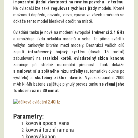
možností dopředu, dozadu, vlevo, vpravo ve všech směrech se
dokáže tento model bleskově otočit na místě.
Ovládání tanku je nově na moderní evropské
frekvenci 2.4 GHz
a umožňuje jízdu několika modelů u sebe. To přímo svádí k
velkým tankovým bitvám mezi modely. Destrukci vašich cílů
zajistí
infračervený bojový systém
(dosah 15 metrů)
zabudovaný na
statické korbě
,
ovladatelný sklon kanonu
zaručuje při střelbě maximální přesnost. Tank dokáže
simulovat sílu zpětného rázu střelby
(automaticky cukne po
výstřelu) a
skutečný zákluz hlavně.
. Vysokokapacitní 2000
mAh Ni-Mh baterie zajištuje plynulý provoz tanku
se všemi jeho
funkcemi až na 30 minut
.
Parametry:
kovová spodní vana
kovová torzní ramena
kovový kanon
kovové pásy