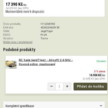
17 390 Kč
/
ks
14 372 Kč
bez DPH
Momentálně není k dispozici
Číslo produktu:
1112200782
EAN kód:
4250229620138
TANK:
JagdTiger
EDICE:
Profi
Výrobce:
Torro
Hlídat cenu / dostupnost
Podobné produkty
RC tank JagdTiger - Airsoft 2.4 GHz -
Skladem
Kovová edice, maskovaný
3 % sleva
16 550 Kč
/
ks
13 678 Kč
bez DPH
Přidat do košíku
Kompletní specifikace