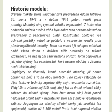
Historie modelu:
Dřevěná maketa stroje Jagdtiger byla předvedena Adolfu Hitlerovi
20. srpna 1943 a v dubnu 1944 potom vznikl první
prototyp.Mohutný stroj vypadal vskutku impozantně. Z tankového
podvozku zmizela otočná věž a byla nahrazena pevnou nástavbou
svařovanou z pancéřových plátů. Konstruktéři obětovali vše
ochraně posádky, neboť se počítalo s nasazením vozidla proti
přesile nepřátelské techniky. Tento obr musel být schopen odolávat
palbě všeho druhu a dokázat ničit protivníky na takové
vzdálenosti, na něž jej oni sami nemohli ohrozit. Tomu odpovídala
jak jeho výzbroj tak pancéřování, které nemělo obdoby v žádném
nepřátelském stroji.
Jagdtigery se účastnily, kromě ardenské ofenzívy, již pouze
obranných bojů a to na obou frontách. Tyto kolosy vstoupily do
dějin tankové techniky zejména díky svým enormním rozměrům.
Vždyť šlo o zdaleka nejtěžší stroj, který byl za druhé světové války
zařazen do sériové výroby. Jeho čtvrt metru silný čelní pancíř
nedokázal probít žádný nepřátelský stroj ani z nulové vzdálenosti
zatímco Jagdtigeru na všechny střední tanky, jak sovětské tak
spojenecké, stačilo už 3.500 metrů! Proto také naprostá většina
strojů nebyla zničena v tradičních tankových střetnutích, ale padla
za oběť leteckým bombám, minám a v neposlední řadě poruchám.