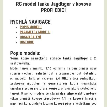
PROFI EDICI
RYCHLÁ NAVIGACE
POPIS MODELU
PARAMETRY MODELU
OBSAH BALENÍ
HISTORIE
Popis modelu:
Věrná kopie německého stíhače tanků Jagdtiger z 2.
světové války.
Model tanku v měřítku
1:16
od firmy
Taigen
přináší
nový
rozměr
v oblasti
realističnosti
a
propracovanosti detailů
u
rc modelů. Tank je vybaven
2.4 GHz řídící jednotkou,
zvukovým modulem
a
generátorem kouře
(realistická
simulace zvuku motoru a kouře
z výfuků jako u skutečného
tanku). O pohyb modelu se starají
dva silné elektromotory
,
výkon přenáší
kovové převodovky 4:1
na
kovová hnací a
napínací kola
, přidejte k tomu
kovové pásy
a výsledkem jsou
impozantní jízdní vlastnosti na rovném povrchu i v terénu
.
Na ovladači lze také
regulovat rychlost jízdy
modelu. Kromě