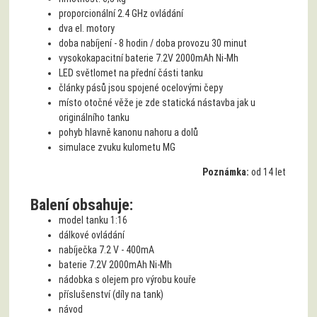
dva el. motory
doba nabíjení - 8 hodin / doba provozu 30 minut
vysokokapacitní baterie 7.2V 2000mAh Ni-Mh
LED světlomet na přední části tanku
články pásů jsou spojené ocelovými čepy
místo otočné věže je zde statická nástavba jak u
originálního tanku
pohyb hlavně kanonu nahoru a dolů
simulace zvuku kulometu MG
Poznámka:
od 14 let
Balení obsahuje:
model tanku 1:16
dálkové ovládání
nabíječka 7.2 V - 400mA
baterie 7.2V 2000mAh Ni-Mh
nádobka s olejem pro výrobu kouře
příslušenství (díly na tank)
návod