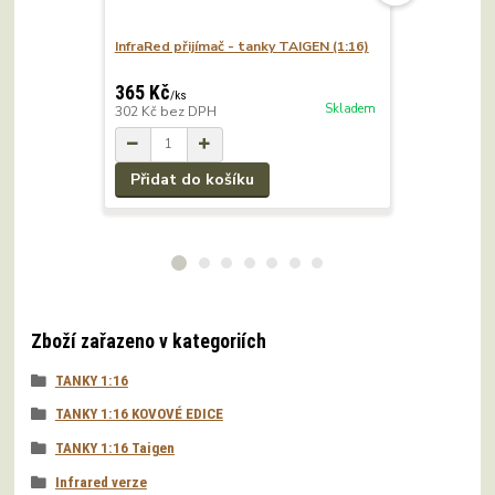
InfraRed přijímač - tanky TAIGEN (1:16)
MICHAEL W
malovaný) 
365 Kč
550 Kč
/
ks
/
k
Skladem
302 Kč
bez DPH
455 Kč
bez
Přidat do košíku
Přidat 
Zboží zařazeno v kategoriích
TANKY 1:16
TANKY 1:16 KOVOVÉ EDICE
TANKY 1:16 Taigen
Infrared verze
Infrared verze