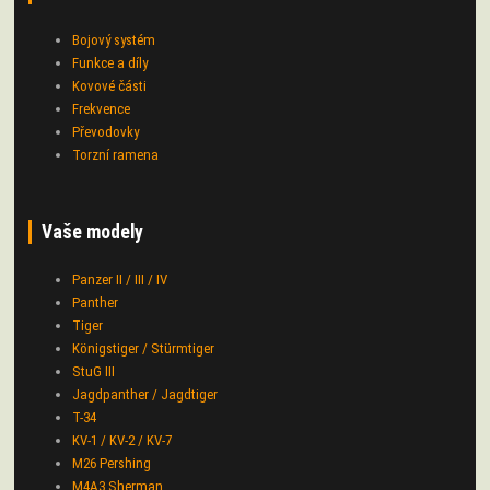
Bojový systém
Funkce a díly
Kovové části
Frekvence
Převodovky
Torzní ramena
Vaše modely
Panzer II / III / IV
Panther
Tiger
Königstiger / Stürmtiger
StuG III
Jagdpanther / Jagdtiger
T-34
KV-1 / KV-2 / KV-7
M26 Pershing
M4A3 Sherman
IS-2