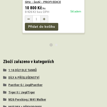
GHz - šedý - PROFI EDICE
GHz Taige
10 800 Kč
/
ks
Skladem
8 926 Kč
bez DPH
8 190 Kč
6 769 Kč
b
Přidat do košíku
Zboží zařazeno v kategoriích
1:16 DÍLY DLE TANKŮ
DÍLY A PŘÍSLUŠENSTVÍ
Panther G / JagdPanther
Tiger II / JagdTiger
M26 Pershing / M41 Walker
MOTORY + PŘEVODOVKY