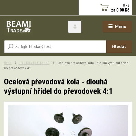
0
ks
za
0,00 Kč
Menu
Hledat
Úvod
1:16 DÍLY DLE TANKŮ
Ocelová převodová kola - dlouhá výstupní hřídel
do převodovek 4:1
Ocelová převodová kola - dlouhá
výstupní hřídel do převodovek 4:1