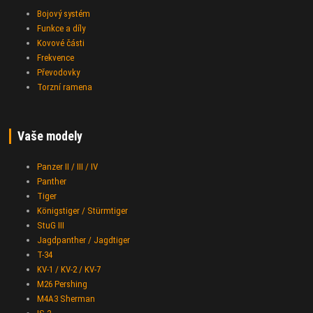
Bojový systém
Funkce a díly
Kovové části
Frekvence
Převodovky
Torzní ramena
Vaše modely
Panzer II / III / IV
Panther
Tiger
Königstiger / Stürmtiger
StuG III
Jagdpanther / Jagdtiger
T-34
KV-1 / KV-2 / KV-7
M26 Pershing
M4A3 Sherman