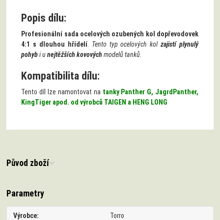
Popis dílu:
Profesionální sada ocelových ozubených kol do
převodovek
4:1 s dlouhou hřídelí
.
Tento typ ocelových kol
zajistí plynulý
pohyb
i u
nejtěžších kovových
modelů tanků.
Kompatibilita dílu:
Tento díl lze namontovat na
tanky Panther G, JagrdPanther,
KingTiger apod. od výrobců TAIGEN a HENG LONG
Původ zboží
Parametry
Výrobce
Torro