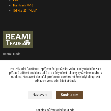
IS-2
Half-track M-16
Sd.Kfz. 251 "Hakl"
Beami-Trade
+420 775 427 778
Pro základní funkčnost, zpříjemnění používání webu, analytické účely a v
Po - Pá 9:00 - 16:00
případě udělení souhlasu také pro účely cílení reklamy využíváme soubory
cookies. Nastavení vlastních preferencí cookies můžete kdykoli upravit
admin@beami-trade.cz
odkazem ve spodní části stránek.
Souhlasím
Nastavení
beami & coshboy © 2007-2026
Souhlas můžete odmítnout
zde
.