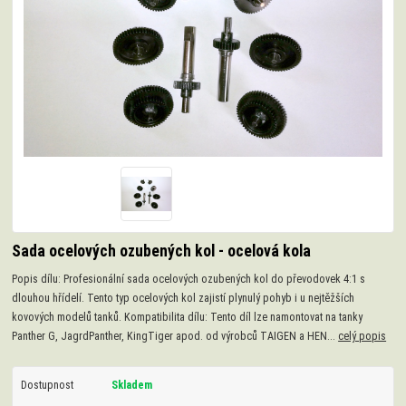
Sada ocelových ozubených kol - ocelová kola
Popis dílu: Profesionální sada ocelových ozubených kol do převodovek 4:1 s
dlouhou hřídelí. Tento typ ocelových kol zajistí plynulý pohyb i u nejtěžších
kovových modelů tanků. Kompatibilita dílu: Tento díl lze namontovat na tanky
Panther G, JagrdPanther, KingTiger apod. od výrobců TAIGEN a HEN...
celý popis
Dostupnost
Skladem