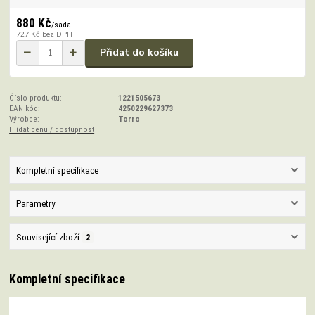
880 Kč
/
sada
727 Kč
bez DPH
Přidat do košíku
Číslo produktu:
1221505673
EAN kód:
4250229627373
Výrobce:
Torro
Hlídat cenu / dostupnost
Kompletní specifikace
Parametry
Související zboží
2
Kompletní specifikace