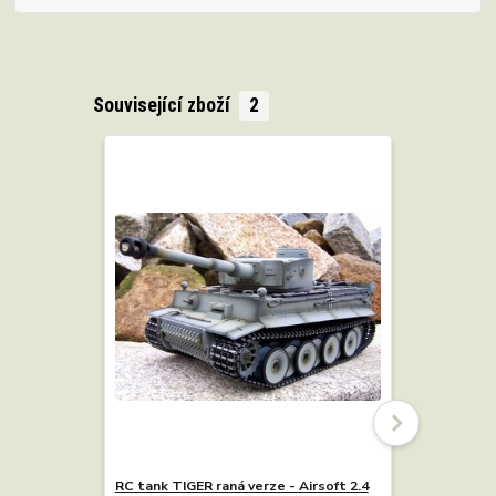
Související zboží
2
RC tank TIGER raná verze - Airsoft 2.4
RC tank St