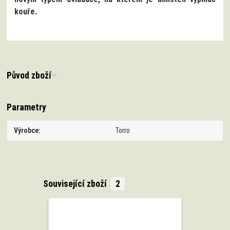
kouře.
Původ zboží
Parametry
Výrobce
Torro
Související zboží
2