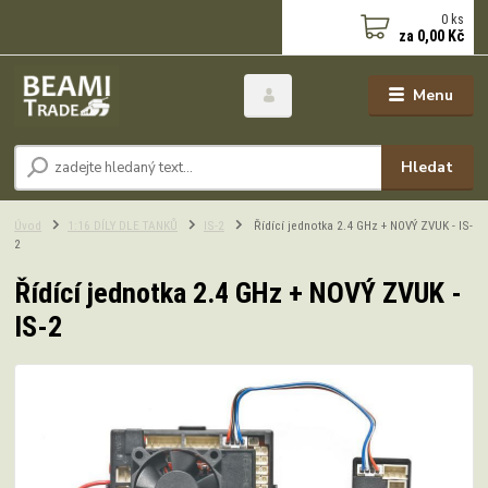
0
ks
za
0,00 Kč
Menu
Hledat
Úvod
1:16 DÍLY DLE TANKŮ
IS-2
Řídící jednotka 2.4 GHz + NOVÝ ZVUK - IS-
2
Řídící jednotka 2.4 GHz + NOVÝ ZVUK -
IS-2