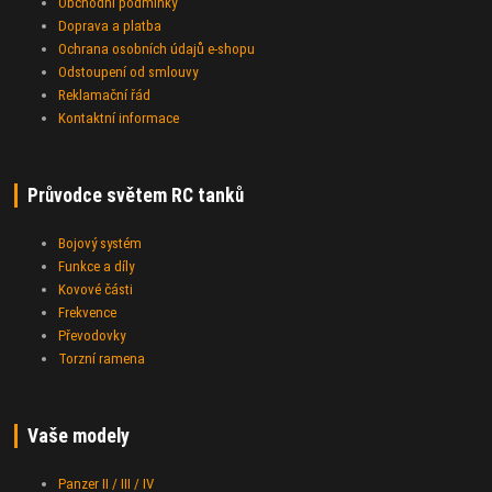
Obchodní podmínky
Doprava a platba
Ochrana osobních údajů e-shopu
Odstoupení od smlouvy
Reklamační řád
Kontaktní informace
Průvodce světem RC tanků
Bojový systém
Funkce a díly
Kovové části
Frekvence
Převodovky
Torzní ramena
Vaše modely
Panzer II / III / IV