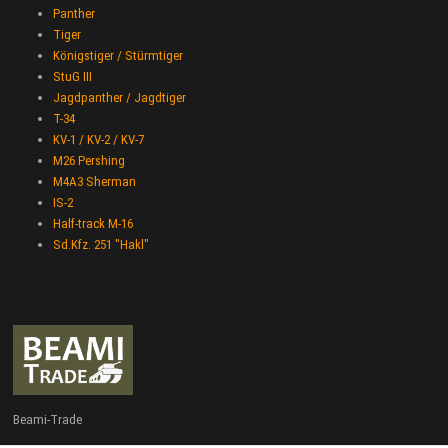
Panther
Tiger
Königstiger / Stürmtiger
StuG III
Jagdpanther / Jagdtiger
T-34
KV-1 / KV-2 / KV-7
M26 Pershing
M4A3 Sherman
IS-2
Half-track M-16
Sd.Kfz. 251 "Hakl"
Beami-Trade