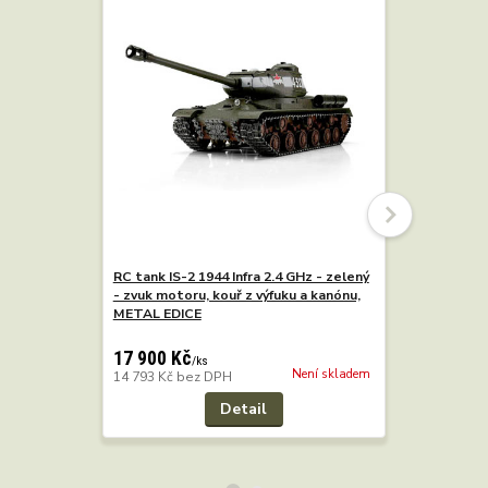
RC tank IS-2 1944 Infra 2.4 GHz - zelený
RC tank IS
- zvuk motoru, kouř z výfuku a kanónu,
Kovová Ed
METAL EDICE
16 900 K
13 967 Kč
17 900 Kč
/
ks
Není skladem
14 793 Kč
bez DPH
Detail
Přidat 