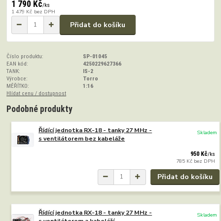
1 790 Kč
/
ks
1 479 Kč
bez DPH
Přidat do košíku
Číslo produktu:
SP-01045
EAN kód:
4250229627366
TANK:
IS-2
Výrobce:
Torro
MĚŘÍTKO:
1:16
Hlídat cenu / dostupnost
Podobné produkty
Řídící jednotka RX-18 - tanky 27 MHz -
Skladem
s ventilátorem bez kabeláže
950 Kč
/
ks
785 Kč
bez DPH
Přidat do košíku
Řídící jednotka RX-18 - tanky 27 MHz -
Skladem
s ventilátorem a kabeláží