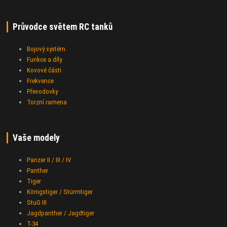
Průvodce světem RC tanků
Bojový systém
Funkce a díly
Kovové části
Frekvence
Převodovky
Torzní ramena
Vaše modely
Panzer II / III / IV
Panther
Tiger
Königstiger / Stürmtiger
StuG III
Jagdpanther / Jagdtiger
T-34