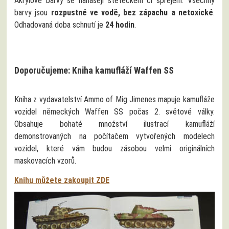
Akrylové barvy se nanášejí štětečkem či sprejem. Všechny
barvy jsou
rozpustné ve vodě, bez zápachu a netoxické
.
Odhadovaná doba schnutí je
24 hodin
.
Doporučujeme: Kniha kamufláží Waffen SS
Kniha z vydavatelství Ammo of Mig Jimenes mapuje kamufláže
vozidel německých Waffen SS počas 2. světové války.
Obsahuje bohaté množství ilustrací kamufláží
demonstrovaných na počítačem vytvořených modelech
vozidel, které vám budou zásobou velmi originálních
maskovacích vzorů.
Knihu můžete zakoupit ZDE