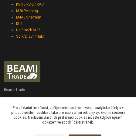
KV-1 / KV-2 / KV-7
M26 Pershing
M4A3 Sherman
IS-2
Half-track M-16
Sd.Kfz. 251 "Hakl"
Beami-Trade
+420 775 427 778
Pro základní funkčnost, zpříjemnění používání webu, analytické účely a v
Po - Pá 9:00 - 16:00
případě udělení souhlasu také pro účely cílení reklamy využíváme soubory
cookies. Nastavení vlastních preferencí cookies můžete kdykoli upravit
admin@beami-trade.cz
odkazem ve spodní části stránek.