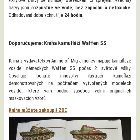
Akrylové barvy se nanášejí štětečkem či sprejem. Všechny
barvy jsou
rozpustné ve vodě, bez zápachu a netoxické
.
Odhadovaná doba schnutí je
24 hodin
.
Doporučujeme: Kniha kamufláží Waffen SS
Kniha z vydavatelství Ammo of Mig Jimenes mapuje kamufláže
vozidel německých Waffen SS počas 2. světové války.
Obsahuje bohaté množství ilustrací kamufláží
demonstrovaných na počítačem vytvořených modelech
vozidel, které vám budou zásobou velmi originálních
maskovacích vzorů.
Knihu můžete zakoupit ZDE