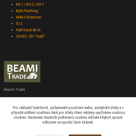
KV-1 / KV-2 / KV-7
M26 Pershing
M4A3 Sherman
IS-2
Half-track M-16
Sd.Kfz. 251 "Hakl"
Beami-Trade
+420 775 427 778
Pro základní funkčnost, zpříjemnění používání webu, analytické účely a v
Po - Pá 9:00 - 16:00
případě udělení souhlasu také pro účely cílení reklamy využíváme soubory
cookies. Nastavení vlastních preferencí cookies můžete kdykoli upravit
admin@beami-trade.cz
odkazem ve spodní části stránek.