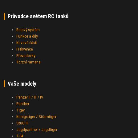
Průvodce světem RC tanků
Bojový systém
Funkce a díly
Kovové části
Frekvence
Převodovky
Torzní ramena
Vaše modely
Panzer II / III / IV
Panther
Tiger
Königstiger / Stürmtiger
StuG III
Jagdpanther / Jagdtiger
T-34