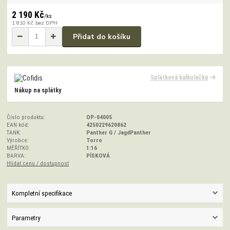
2 190 Kč
/
ks
1 810 Kč
bez DPH
Přidat do košíku
Splátková kalkulačka
Nákup na splátky
Číslo produktu:
OP-04005
EAN kód:
4250229620862
TANK:
Panther G / JagdPanther
Výrobce:
Torro
MĚŘÍTKO:
1:16
BARVA:
PÍSKOVÁ
Hlídat cenu / dostupnost
Kompletní specifikace
Parametry