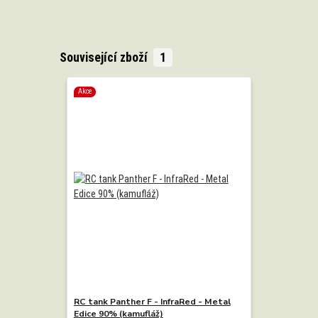
Související zboží
1
Akce
RC tank Panther F - InfraRed - Metal
Edice 90% (kamufláž)