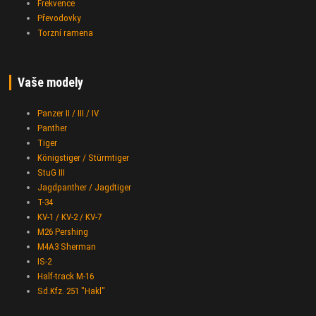
Frekvence
Převodovky
Torzní ramena
Vaše modely
Panzer II / III / IV
Panther
Tiger
Königstiger / Stürmtiger
StuG III
Jagdpanther / Jagdtiger
T-34
KV-1 / KV-2 / KV-7
M26 Pershing
M4A3 Sherman
IS-2
Half-track M-16
Sd.Kfz. 251 "Hakl"