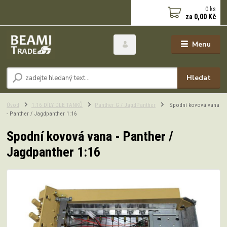
0
ks
za
0,00 Kč
Menu
Hledat
Úvod
1:16 DÍLY DLE TANKŮ
Panther G / JagdPanther
Spodní kovová vana
- Panther / Jagdpanther 1:16
Spodní kovová vana - Panther /
Jagdpanther 1:16