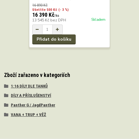
16 890 Kč
Ušetříte 500 Kč
(- 3 %)
16 390 Kč
/
ks
Skladem
13 545 Kč
bez DPH
Přidat do košíku
Zboží zařazeno v kategoriích
1:16 DÍLY DLE TANKŮ
DÍLY A PŘÍSLUŠENSTVÍ
Panther G / JagdPanther
VANA + TRUP + VĚŽ