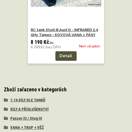
RC tank StuG III Ausf.G - INFRARED 2.4
GHz Taigen - KOVOVÁ VANA + PÁSY
8 190 Kč
/
ks
Není skladem
6 769 Kč
bez DPH
Detail
Zboží zařazeno v kategoriích
1:16 DÍLY DLE TANKŮ
DÍLY A PŘÍSLUŠENSTVÍ
Panzer III / Stug III
VANA + TRUP + VĚŽ