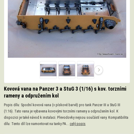
Kovová vana na Panzer 3 a StuG 3 (1/16) s kov. torzními
rameny a odpružením kol
Popis dílu: Spodní kovová vana (v pískové barvě) pro tank Panzer III a StuG III
(1:16). Tato vana je vybavena kovovými torzními rameny a odpružením kol. K
dispozici je také návod k instalaci. Převodovky nejsou součástí vany. Kompatibilita
dílu: Tento díl lze namontovat na tanky PA...
celý popis