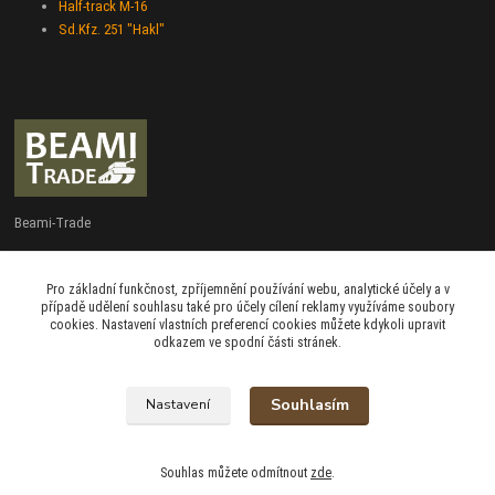
Half-track M-16
Sd.Kfz. 251 "Hakl"
Beami-Trade
+420 775 427 778
Pro základní funkčnost, zpříjemnění používání webu, analytické účely a v
Po - Pá 9:00 - 16:00
případě udělení souhlasu také pro účely cílení reklamy využíváme soubory
cookies. Nastavení vlastních preferencí cookies můžete kdykoli upravit
admin@beami-trade.cz
odkazem ve spodní části stránek.
Souhlasím
Nastavení
beami & coshboy © 2007-2026
Souhlas můžete odmítnout
zde
.
Vytvořeno na
Eshop-rychle.cz