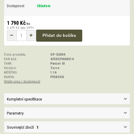
Dostupnost
Skladem
1 790 Kč
/
ks
1 479 Kč
bez DPH
Přidat do košíku
Číslo produktu:
OP-02004
EAN kód:
4250229606514
TANK:
Panzer III
Výrobce:
Torro
MĚŘÍTKO:
1:16
BARVA:
PÍSKOVÁ
Hlídat cenu / dostupnost
Kompletní specifikace
Parametry
Související zboží
1