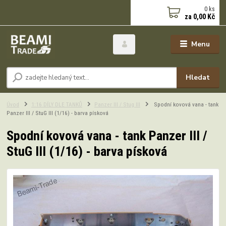
0
ks
za
0,00 Kč
Menu
Hledat
Úvod
1:16 DÍLY DLE TANKŮ
Panzer III / Stug III
Spodní kovová vana - tank
Panzer III / StuG III (1/16) - barva písková
Spodní kovová vana - tank Panzer III /
StuG III (1/16) - barva písková