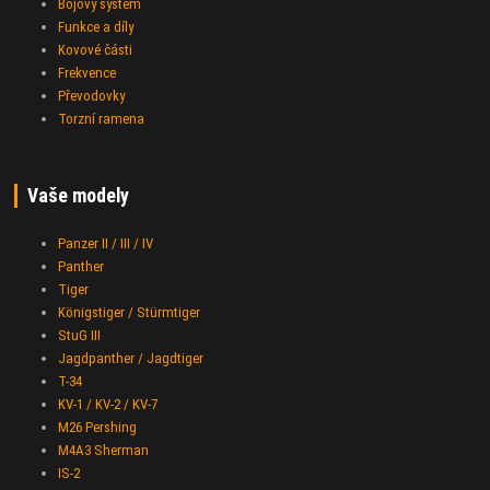
Bojový systém
Funkce a díly
Kovové části
Frekvence
Převodovky
Torzní ramena
Vaše modely
Panzer II / III / IV
Panther
Tiger
Königstiger / Stürmtiger
StuG III
Jagdpanther / Jagdtiger
T-34
KV-1 / KV-2 / KV-7
M26 Pershing
M4A3 Sherman
IS-2