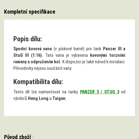
Kompletní specifikace
Popis dílu:
Spodní kovová vana
(v pískové barvě) pro tank
Panzer III a
StuG III (1:16).
Tato vana je vybavena
kovovými torzními
rameny a odpružením kol.
K dispozici je také návod k instalaci.
Převodovky nejsou součástí vany.
Kompatibilita dílu:
Tento díl lze namontovat na tanky
PANZER 3 / STUG 3
od
výrobců
Heng Long
a
Taigen
.
Původ zboží