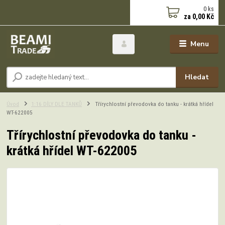
0
ks
za
0,00 Kč
Menu
Hledat
Úvod
1:16 DÍLY DLE TANKŮ
Třírychlostní převodovka do tanku - krátká hřídel
WT-622005
Třírychlostní převodovka do tanku -
krátká hřídel WT-622005