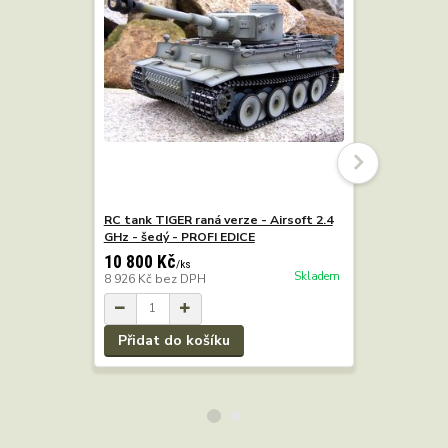
RC tank TIGER raná verze - Airsoft 2.4
RC tank St
GHz - šedý - PROFI EDICE
GHz Taige
10 800 Kč
/
ks
Skladem
8 926 Kč
bez DPH
8 190 Kč
6 769 Kč
b
Přidat do košíku