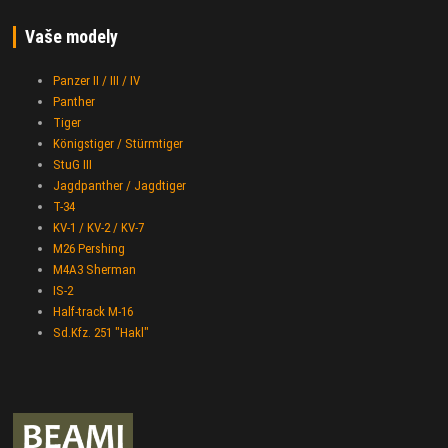
Vaše modely
Panzer II / III / IV
Panther
Tiger
Königstiger / Stürmtiger
StuG III
Jagdpanther / Jagdtiger
T-34
KV-1 / KV-2 / KV-7
M26 Pershing
M4A3 Sherman
IS-2
Half-track M-16
Sd.Kfz. 251 "Hakl"