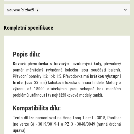
Související zboží
2
Kompletní specifikace
Popis dílu:
Kovová převodovka
s
kovovými ozubenými koly,
převodový
poměr měnitelný (výměnná kolečka jsou součástí balení).
Převodní poměry 1:3; 1:4; 1:5. Převodovka má
krátkou výstupní
hřídel (cca 22 mm)
kuličková ložiska u hnací hřídele. Motory o
výkonu až 18000 otáček/min. jsou schopné bez menších
problémů utáhnout i ty nejtěžší kovové modely tanků.
Kompatibilita dílu:
Tento díl lze namontovat na Heng Long Tiger I - 3818, Panther
(ne verze G) - 3819/3819-1 a PZ 3 - 3848/3849 (nutná drobná
úprava)