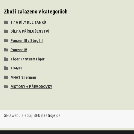
Zboží zařazeno v kategoriích
1:16 DÍLY DLE TANKŮ
DÍLY A PŘÍSLUŠENSTVÍ
Panzer III / Stug III
Panzer IV
Tiger I / SturmTiger
T34/85
M4A3 Sherman
MOTORY + PŘEVODOVKY
SEO
webu sledují
SEO nástroje
.cz