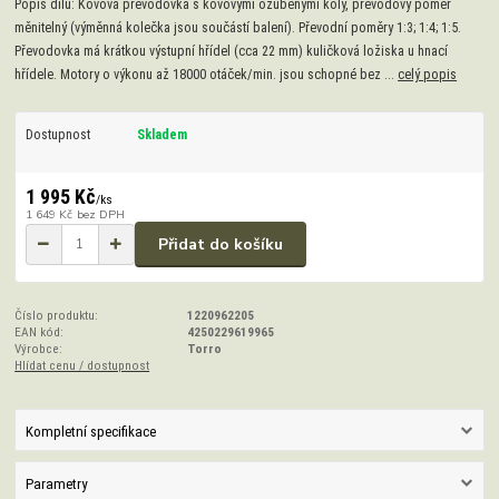
Popis dílu: Kovová převodovka s kovovými ozubenými koly, převodový poměr
měnitelný (výměnná kolečka jsou součástí balení). Převodní poměry 1:3; 1:4; 1:5.
Převodovka má krátkou výstupní hřídel (cca 22 mm) kuličková ložiska u hnací
hřídele. Motory o výkonu až 18000 otáček/min. jsou schopné bez ...
celý popis
Dostupnost
Skladem
1 995 Kč
/
ks
1 649 Kč
bez DPH
Přidat do košíku
Číslo produktu:
1220962205
EAN kód:
4250229619965
Výrobce:
Torro
Hlídat cenu / dostupnost
Kompletní specifikace
Parametry