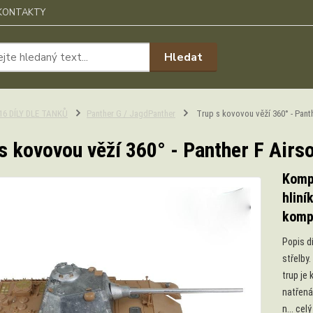
KONTAKTY
Hledat
:16 DÍLY DLE TANKŮ
Panther G / JagdPanther
Trup s kovovou věží 360° - Panth
s kovovou věží 360° - Panther F Airso
Kompl
hliní
kompl
Popis d
střelby
trup je
natřená
n...
celý