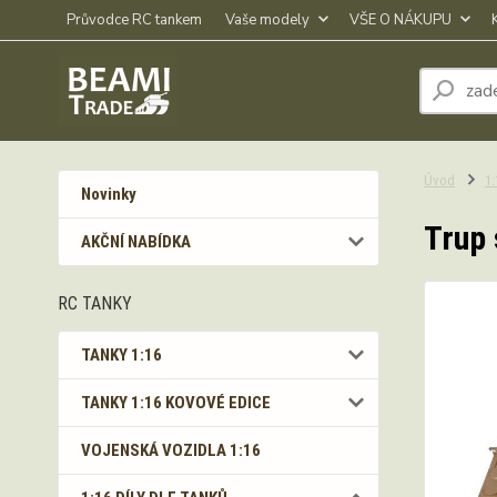
Průvodce RC tankem
Vaše modely
VŠE O NÁKUPU
Úvod
1
Novinky
Trup 
AKČNÍ NABÍDKA
RC TANKY
TANKY 1:16
TANKY 1:16 KOVOVÉ EDICE
VOJENSKÁ VOZIDLA 1:16