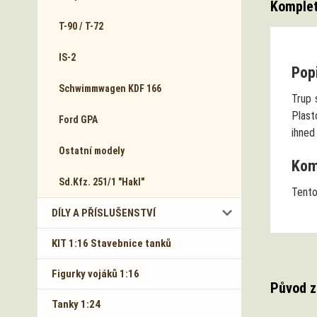
Komplet
T-90 / T-72
IS-2
Popi
Schwimmwagen KDF 166
Trup 
Plast
Ford GPA
ihned
Ostatní modely
Komp
Sd.Kfz. 251/1 "Hakl"
Tento
DÍLY A PŘÍSLUŠENSTVÍ
KIT 1:16 Stavebnice tanků
Figurky vojáků 1:16
Původ z
Tanky 1:24