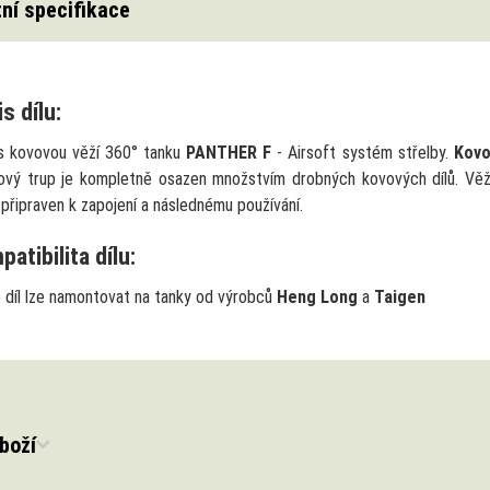
ní specifikace
s dílu:
s kovovou věží 360° tanku
PANTHER F
- Airsoft systém střelby.
Kovo
ový trup je kompletně osazen množstvím drobných kovových dílů. Věž 
 připraven k zapojení a následnému používání.
atibilita dílu:
 díl lze namontovat na tanky
od výrobců
Heng Long
a
Taigen
boží