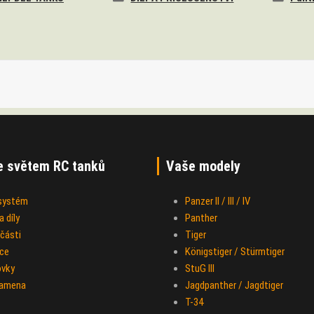
e světem RC tanků
Vaše modely
 systém
Panzer II / III / IV
 díly
Panther
části
Tiger
ce
Königstiger / Stürmtiger
ovky
StuG III
ramena
Jagdpanther / Jagdtiger
T-34