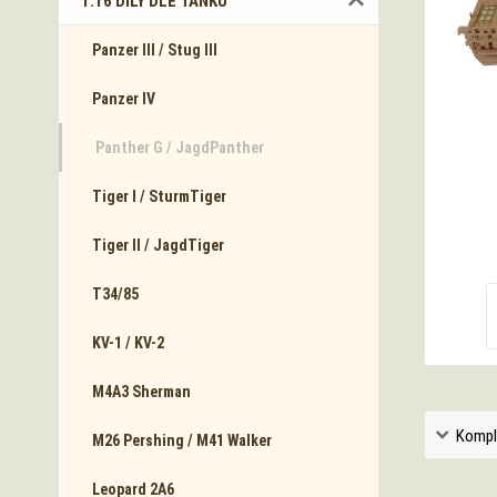
1:16 DÍLY DLE TANKŮ
Panzer III / Stug III
Panzer IV
Panther G / JagdPanther
Tiger I / SturmTiger
Tiger II / JagdTiger
T34/85
KV-1 / KV-2
M4A3 Sherman
Kompl
M26 Pershing / M41 Walker
Leopard 2A6