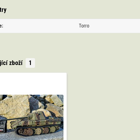
try
e
Torro
jící zboží
1