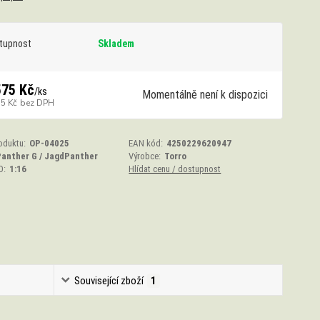
tupnost
Skladem
575 Kč
/
ks
Momentálně není k dispozici
55 Kč
bez DPH
oduktu:
OP-04025
EAN kód:
4250229620947
Panther G / JagdPanther
Výrobce:
Torro
O:
1:16
Hlídat cenu / dostupnost
Související zboží
1