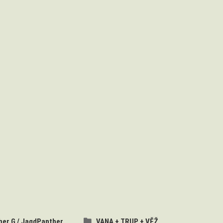
her G / JagdPanther
VANA + TRUP + VĚŽ