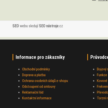
SEO
webu sledují
SEO nástroje
.cz
Informace pro zákazníky
Průvodc
Obchodní podmínky
Bojový
Doprava a platba
Funkce a
Ochrana osobních údajů e-shopu
Kovové 
Odstoupení od smlouvy
Frekven
Reklamační řád
Převod
Kontaktní informace
Torzní 