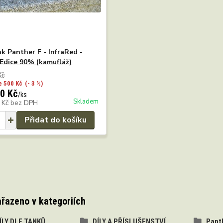
k Panther F - InfraRed -
Edice 90% (kamufláž)
Kč
e 500 Kč
(- 3 %)
0 Kč
/
ks
Skladem
 Kč
bez DPH
Přidat do košíku
ařazeno v kategoriích
DÍLY DLE TANKŮ
DÍLY A PŘÍSLUŠENSTVÍ
Pant