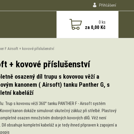
Přihlášení
0
ks
za
0,00 Kč
er F Airsoft + kovové příslušenství
ft + kovové příslušenství
etně osazený díl trupu s kovovou věží a
kovým kanonem ( Airsoft) tanku Panther G, s
etní kabeláží
ílu: Trup s kovovou věží 360° tanku PANTHER F - Airsoft systém
. Kovový kanon dokáže simulovat skutečný zákluz při střelbě. Plastový
 kompletně osazen množstvím drobných kovových dílů. Věž není
. Díl obsahuje kompletní kabeláž a je tedy ihned připraven k zapojení a
 popis