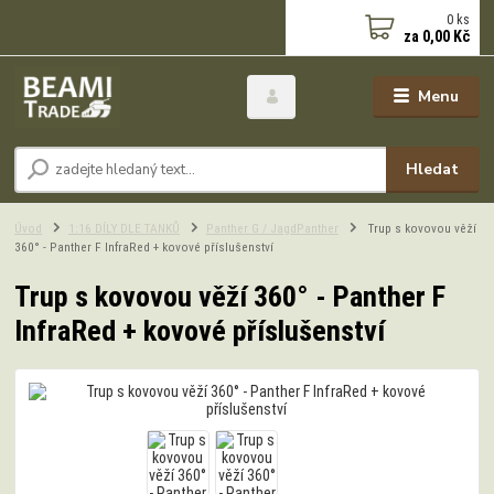
0
ks
za
0,00 Kč
Menu
Hledat
Úvod
1:16 DÍLY DLE TANKŮ
Panther G / JagdPanther
Trup s kovovou věží
360° - Panther F InfraRed + kovové příslušenství
Trup s kovovou věží 360° - Panther F
InfraRed + kovové příslušenství