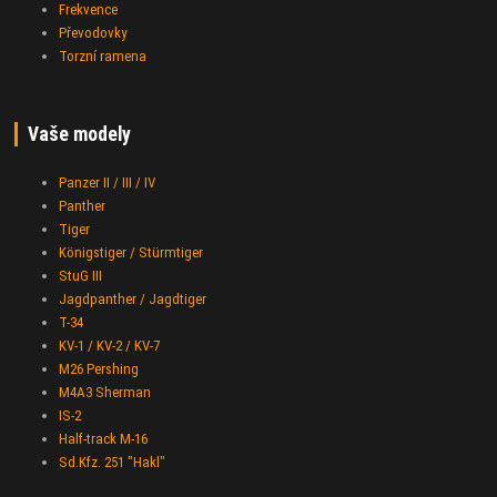
Frekvence
Převodovky
Torzní ramena
Vaše modely
Panzer II / III / IV
Panther
Tiger
Königstiger / Stürmtiger
StuG III
Jagdpanther / Jagdtiger
T-34
KV-1 / KV-2 / KV-7
M26 Pershing
M4A3 Sherman
IS-2
Half-track M-16
Sd.Kfz. 251 "Hakl"