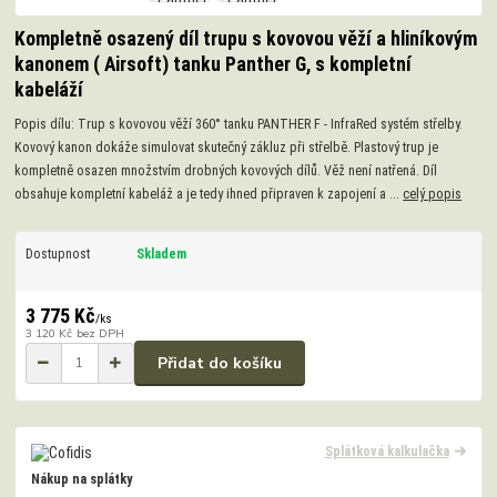
Kompletně osazený díl trupu s kovovou věží a hliníkovým
kanonem ( Airsoft) tanku Panther G, s kompletní
kabeláží
Popis dílu: Trup s kovovou věží 360° tanku PANTHER F - InfraRed systém střelby.
Kovový kanon dokáže simulovat skutečný zákluz při střelbě. Plastový trup je
kompletně osazen množstvím drobných kovových dílů. Věž není natřená. Díl
obsahuje kompletní kabeláž a je tedy ihned připraven k zapojení a ...
celý popis
Dostupnost
Skladem
3 775 Kč
/
ks
3 120 Kč
bez DPH
Přidat do košíku
Splátková kalkulačka
Nákup na splátky