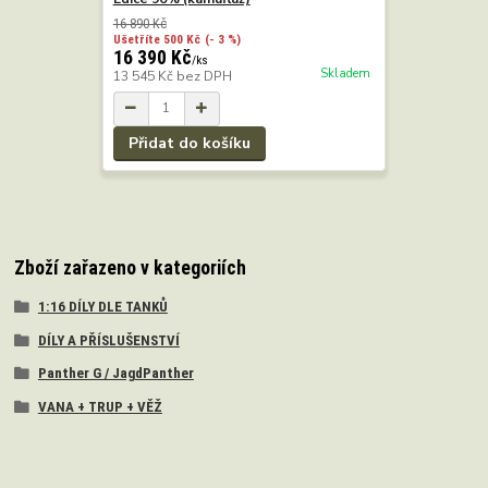
16 890 Kč
Ušetříte 500 Kč
(- 3 %)
16 390 Kč
/
ks
Skladem
13 545 Kč
bez DPH
Přidat do košíku
Zboží zařazeno v kategoriích
1:16 DÍLY DLE TANKŮ
DÍLY A PŘÍSLUŠENSTVÍ
Panther G / JagdPanther
VANA + TRUP + VĚŽ