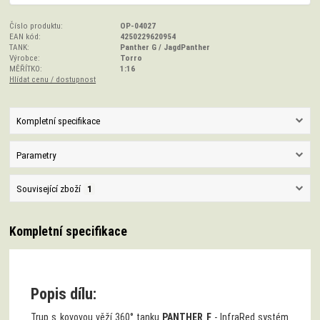
Číslo produktu:
OP-04027
EAN kód:
4250229620954
TANK:
Panther G / JagdPanther
Výrobce:
Torro
MĚŘÍTKO:
1:16
Hlídat cenu / dostupnost
Kompletní specifikace
Parametry
Související zboží
1
Kompletní specifikace
Popis dílu:
Trup s kovovou věží 360° tanku
PANTHER F
- InfraRed systém