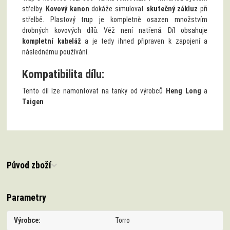
střelby.
Kovový kanon
dokáže simulovat
skutečný zákluz
při
střelbě. Plastový trup je kompletně osazen množstvím
drobných kovových dílů. Věž není natřená. Díl obsahuje
kompletní kabeláž
a je tedy ihned připraven k zapojení a
následnému používání.
Kompatibilita dílu:
Tento díl lze namontovat na tanky
od výrobců
Heng Long
a
Taigen
Původ zboží
Parametry
Výrobce
Torro