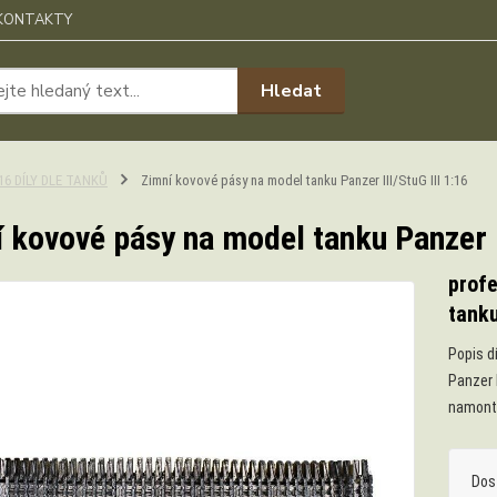
KONTAKTY
Hledat
:16 DÍLY DLE TANKŮ
Zimní kovové pásy na model tanku Panzer III/StuG III 1:16
 kovové pásy na model tanku Panzer II
profe
tanku
Popis d
Panzer I
namonto
Dos