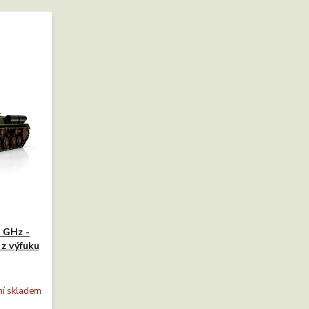
4 GHz -
 z výfuku
ní skladem