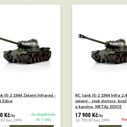
k IS-2 1944 Zelený Infrared -
RC tank IS-2 1944 Infra 2.
 Edice
zelený - zvuk motoru, kouř
a kanónu, METAL EDICE
0 Kč
17 900 Kč
na objednávku
/
ks
/
ks
do 7 dnů
Ne
 Kč
bez DPH
14 793 Kč
bez DPH