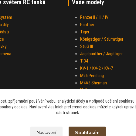
e světem RC tanků
Vaše modely
 systém
Panzer II / III / IV
 díly
Panther
části
Tiger
ce
Königstiger / Stürmtiger
ovky
StuG III
ramena
Jagdpanther / Jagdtiger
T-34
KV-1 / KV-2 / KV-7
M26 Pershing
M4A3 Sherman
IS-2
Half-track M-16
ost, zpříjemnění používání webu, analytické účely a v případě udělení souhlasu t
Sd.Kfz. 251 "Hakl"
soubory cookies. Nastavení vlastních preferencí cookies můžete kdykoli upravi
části stránek.
Souhlasím
Nastavení