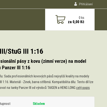
Přihlášení
0
ks
za
0,00 Kč
I/StuG III 1:16
sionální pásy z kovu (zimní verze) na model
 Panzer III 1:16
ílu: Sada profesionálních kovových pásů nejvyšší kvality na modely
II 1:16. Materiál - Zinek, barva stříbrná. Kompatibilita dílu: Tento díl lze
vat na tanky Panzer III od výrobců TAIGEN a HENG LONG
celý popis
tupnost
Skladem