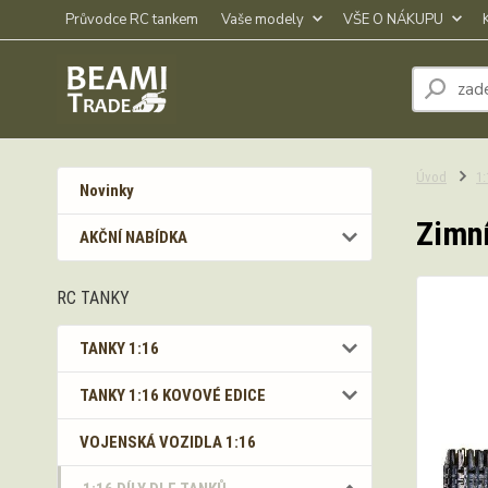
Průvodce RC tankem
Vaše modely
VŠE O NÁKUPU
Úvod
1
Novinky
Zimní
AKČNÍ NABÍDKA
RC TANKY
TANKY 1:16
TANKY 1:16 KOVOVÉ EDICE
VOJENSKÁ VOZIDLA 1:16