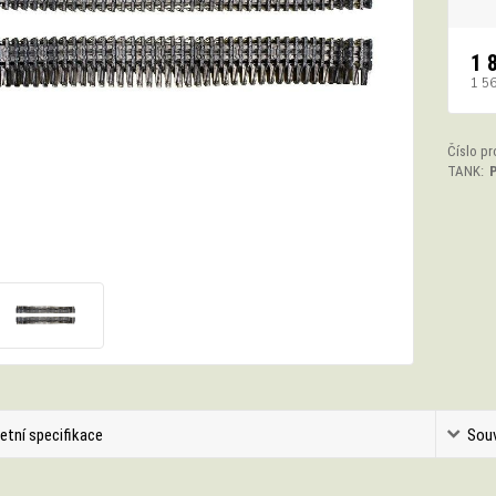
1 
1 5
Číslo pr
TANK:
P
etní specifikace
Souv