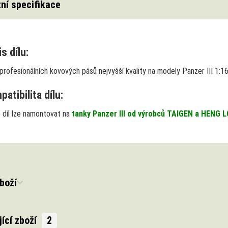
ní specifikace
s dílu:
profesionálních kovových pásů nejvyšší kvality
na modely Panzer III 1:16.
atibilita dílu:
 díl lze namontovat na
tanky Panzer III od výrobců TAIGEN a HENG 
boží
jící zboží
2