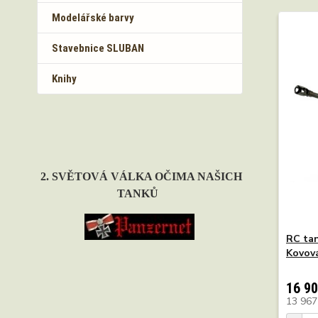
Modelářské barvy
Stavebnice SLUBAN
Knihy
2. SVĚTOVÁ VÁLKA OČIMA NAŠICH
TANKŮ
RC tan
Kovová
16 90
13 967