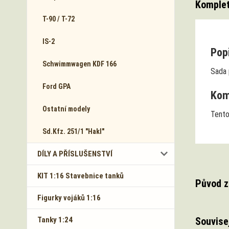
Komplet
T-90 / T-72
IS-2
Popi
Schwimmwagen KDF 166
Sada 
Ford GPA
Komp
Ostatní modely
Tento
Sd.Kfz. 251/1 "Hakl"
DÍLY A PŘÍSLUŠENSTVÍ
KIT 1:16 Stavebnice tanků
Původ z
Figurky vojáků 1:16
Souvise
Tanky 1:24