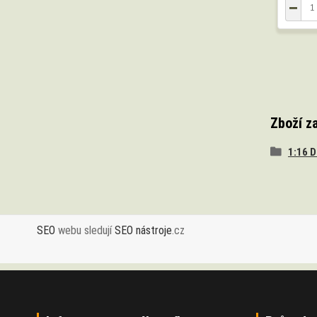
Zboží z
1:16 
SEO
webu sledují
SEO nástroje
.cz