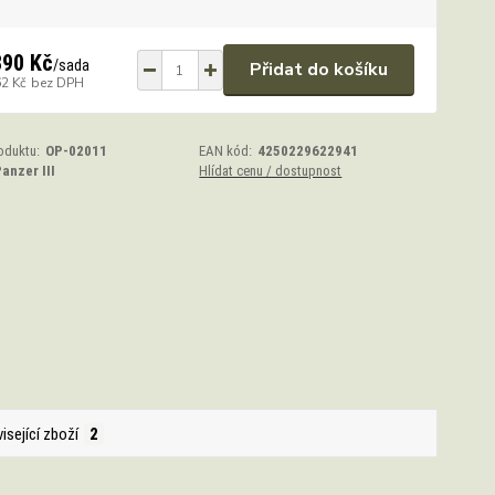
890 Kč
/
sada
Přidat do košíku
62 Kč
bez DPH
oduktu:
OP-02011
EAN kód:
4250229622941
anzer III
Hlídat cenu / dostupnost
isející zboží
2