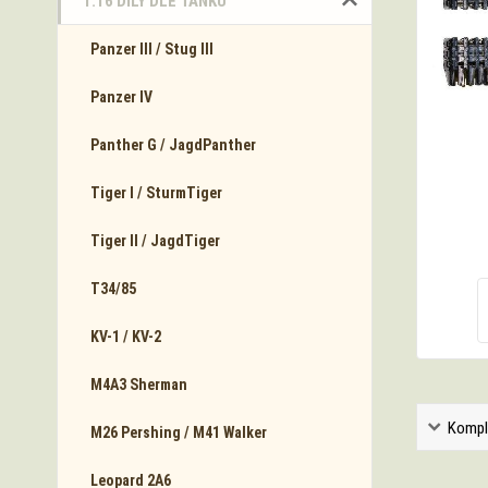
1:16 DÍLY DLE TANKŮ
Panzer III / Stug III
Panzer IV
Panther G / JagdPanther
Tiger I / SturmTiger
Tiger II / JagdTiger
T34/85
KV-1 / KV-2
M4A3 Sherman
Kompl
M26 Pershing / M41 Walker
Leopard 2A6