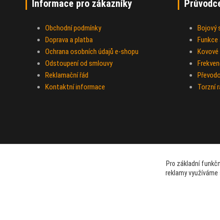
Informace pro zákazníky
Průvodc
Obchodní podmínky
Bojový
Doprava a platba
Funkce a
Ochrana osobních údajů e-shopu
Kovové 
Odstoupení od smlouvy
Frekven
Reklamační řád
Převod
Kontaktní informace
Torzní 
Pro základní funkčn
reklamy využíváme 